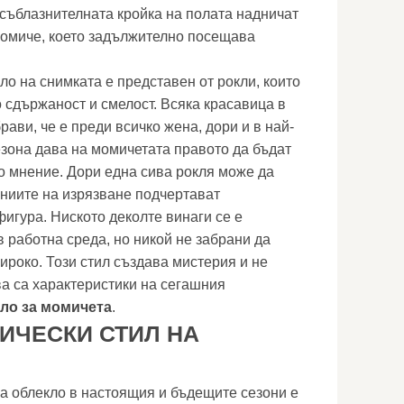
 съблазнителната кройка на полата надничат
момиче, което задължително посещава
ло на снимката е представен от рокли, които
сдържаност и смелост. Всяка красавица в
рави, че е преди всичко жена, дори и в най-
езона дава на момичетата правото да бъдат
но мнение. Дори една сива рокля може да
иниите на изрязване подчертават
игура. Ниското деколте винаги се е
работна среда, но никой не забрани да
ироко. Този стил създава мистерия и не
ва са характеристики на сегашния
кло за момичета
.
ИЧЕСКИ СТИЛ НА
на облекло в настоящия и бъдещите сезони е