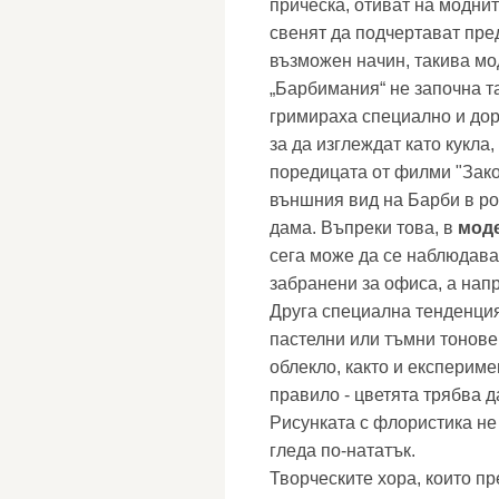
прическа, отиват на моднит
свенят да подчертават пре
възможен начин, такива мо
„Барбимания“ не започна т
гримираха специално и дор
за да изглеждат като кукла
поредицата от филми "Зако
външния вид на Барби в ро
дама. Въпреки това, в
моде
сега може да се наблюдава
забранени за офиса, а нап
Друга специална тенденци
пастелни или тъмни тонове
облекло, както и експериме
правило - цветята трябва 
Рисунката с флористика не 
гледа по-нататък.
Творческите хора, които п