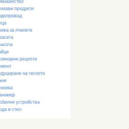
омакинство
ухкави продукти
одопровод
еца
рижа за пчелите
расета
расота
айци
улинарни рецепти
емонт
едуциране на теглото
аня
ехника
аникюр
обилни устройства
ода и стил