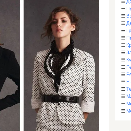
☰
Д
☰
П
☰
В
☰
Д
☰
Г
☰
П
☰
К
☰
З
☰
К
☰
Р
☰
Р
☰
Б
☰
Т
☰
М
☰
М
☰
М