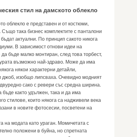
ческия стил на дамското облекло
то облекло е представен и от костюми,
а. Също така бизнес комплектите с панталони
 бъдат актуални. По принцип сакото никога
диуми. В зависимост отнови идеи на
 да бъде малко монтиран, след това торбест,
урата възможно най-здраво. Може да има
някога някои характерни детайли,
и джоб, изобщо липсваха. Очевидно модният
 двуредно сако с ревери със средна ширина.
 бъде както удължен, така и да има
го стилове, които някога са надживели века
азани в новите фотосесии, посветени на
та на модата като ураган. Момичетата с
телно положени в буйна, но спретната