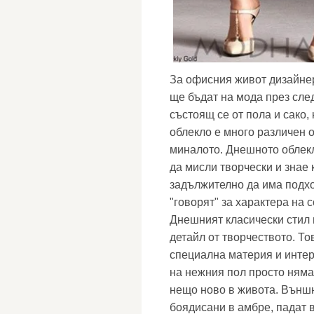
За офисния живот дизайнер
ще бъдат на мода през след
състоящ се от пола и сако,
облекло е много различен о
миналото. Днешното облекл
да мисли творчески и знае 
задължително да има подх
"говорят" за характера на 
Днешният класически стил 
детайл от творчеството. То
специална материя и инте
на нежния пол просто няма
нещо ново в живота. Външни
боядисани в амбре, падат в