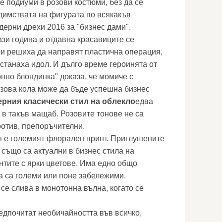
е подиуми в розови костюми, без да се
димствата на фигурата по всякакъв
дерни дрехи 2016 за "бизнес дами".
ази година и отдавна красавиците се
и решиха да направят пластична операция,
, станаха идол. И дълго време героинята от
нно блондинка" доказа, че момиче с
зова кола може да бъде успешна бизнес
рния класически стил на облекло
едва
 в такъв мащаб. Розовите тонове не са
ротив, препоръчителни.
я е големият флорален принт. Приглушените
 също са актуални в бизнес стила на
нтите с ярки цветове. Има едно общо
да са големи или поне забележими.
се слива в монотонна вълна, когато се
редпочитат необичайността във всичко,