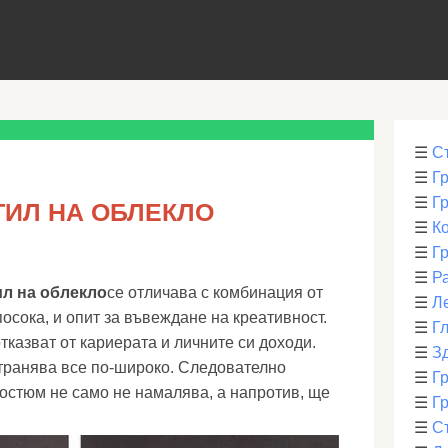
☰
С
☰
Г
☰
Г
ТИЛ НА ОБЛЕКЛО
☰
К
☰
Г
☰
Р
ил на облекло
се отличава с комбинация от
☰
Л
посока, и опит за въвеждане на креативност.
☰
Г
тказват от кариерата и личните си доходи.
☰
З
транява все по-широко. Следователно
☰
Гр
костюм не само не намалява, а напротив, ще
☰
Гр
☰
С