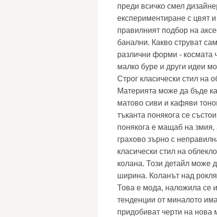
преди всичко смел дизайнер
експериментиране с цвят и 
правилният подбор на аксе
банални. Какво струват са
различни форми - космата ч
малко буре и други идеи мо
Строг класически стил на о
Материята може да бъде к
матово сиви и кафяви тонов
тъканта понякога се състои
понякога е мащаб на змия, 
грахово зърно с неправилн
класически стил на облекл
колана. Този детайл може д
ширина. Коланът над рокля
Това е мода, наложила се и
тенденции от миналото има
придобиват черти на нова 