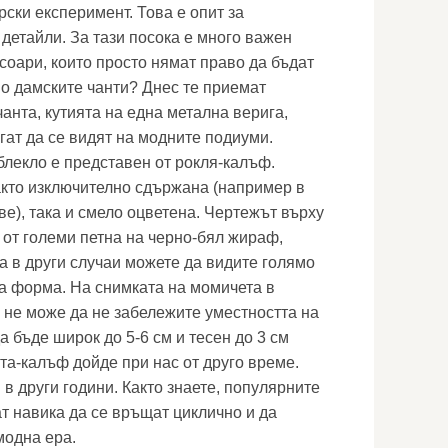
ски експеримент. Това е опит за
детайли. За тази посока е много важен
соари, които просто нямат право да бъдат
мо дамските чанти? Днес те приемат
анта, кутията на една метална верига,
гат да се видят на модните подиуми.
блекло е представен от рокля-калъф.
акто изключително сдържана (например в
е), така и смело оцветена. Чертежът върху
 от големи петна на черно-бял жираф,
а в други случаи можете да видите голямо
а форма. На снимката на момичета в
о не може да не забележите уместността на
а бъде широк до 5-6 см и тесен до 3 см
та-калъф дойде при нас от друго време.
 в други години. Както знаете, популярните
т навика да се връщат циклично и да
модна ера.