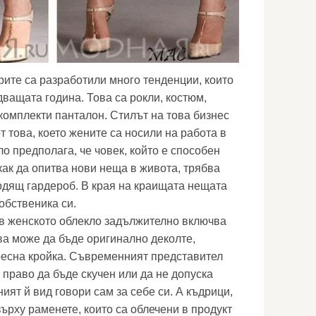
ите са разработили много тенденции, които
ващата година. Това са рокли, костюм,
 комплекти панталон. Стилът на това бизнес
т това, което жените са носили на работа в
о предполага, че човек, който е способен
как да опитва нови неща в живота, трябва
одящ гардероб. В края на краищата нещата
собственика си.
в женското облекло задължително включва
ва може да бъде оригинално деколте,
ресна кройка. Съвременният представител
 право да бъде скучен или да не допуска
ят й вид говори сам за себе си. А къдрици,
ърху раменете, които са облечени в продукт