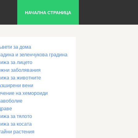
НАЧАЛНА СТРАНИЦА
ъвети за дома
радина и зеленчукова градина
рижа за лицето
ожни заболявания
рижа за животните
азширени вени
ечение на хемороиди
лавоболие
драве
ижа за тялото
ижа за косата
тайни растения