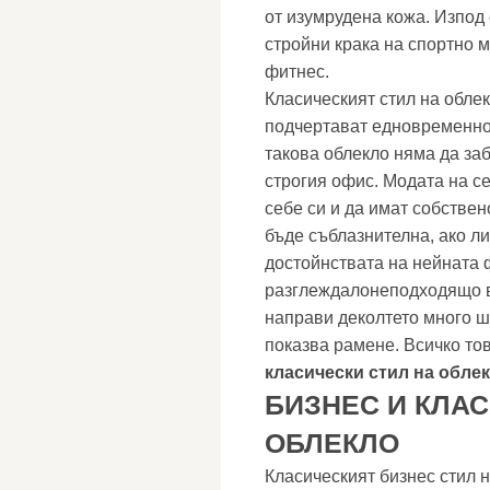
от изумрудена кожа. Изпод
стройни крака на спортно 
фитнес.
Класическият стил на облек
подчертават едновременно 
такова облекло няма да заб
строгия офис. Модата на с
себе си и да имат собстве
бъде съблазнителна, ако л
достойнствата на нейната ф
разглеждалонеподходящо в 
направи деколтето много ш
показва рамене. Всичко то
класически стил на обле
БИЗНЕС И КЛАС
ОБЛЕКЛО
Класическият бизнес стил 