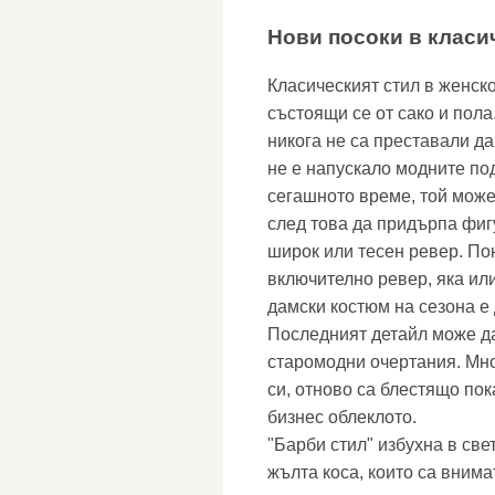
Нови посоки в класи
Класическият стил в женско
състоящи се от сако и пол
никога не са преставали да
не е напускало модните по
сегашното време, той може
след това да придърпа фиг
широк или тесен ревер. По
включително ревер, яка ил
дамски костюм на сезона е
Последният детайл може да
старомодни очертания. Мно
си, отново са блестящо пок
бизнес облеклото.
"Барби стил" избухна в све
жълта коса, които са внима