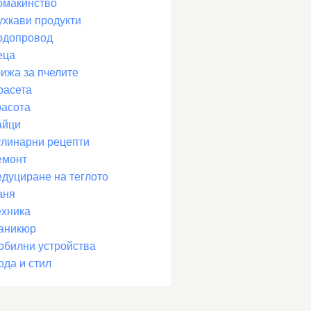
омакинство
ухкави продукти
одопровод
еца
рижа за пчелите
расета
расота
айци
улинарни рецепти
емонт
едуциране на теглото
аня
ехника
аникюр
обилни устройства
ода и стил