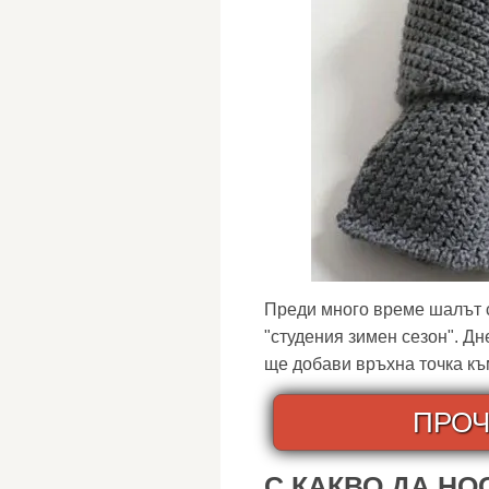
Преди много време шалът с
"студения зимен сезон". Дн
ще добави връхна точка към
ПРОЧ
С КАКВО ДА НО