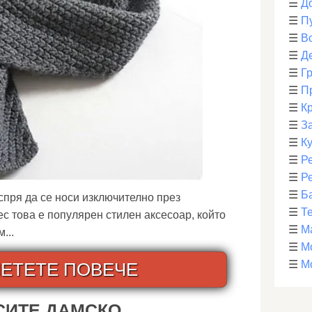
☰
Д
☰
П
☰
В
☰
Д
☰
Г
☰
П
☰
К
☰
З
☰
К
☰
Р
☰
Р
☰
Б
пря да се носи изключително през
☰
Т
ес това е популярен стилен аксесоар, който
☰
М
...
☰
М
☰
М
ЕТЕТЕ ПОВЕЧЕ
СИТЕ ДАМСКО