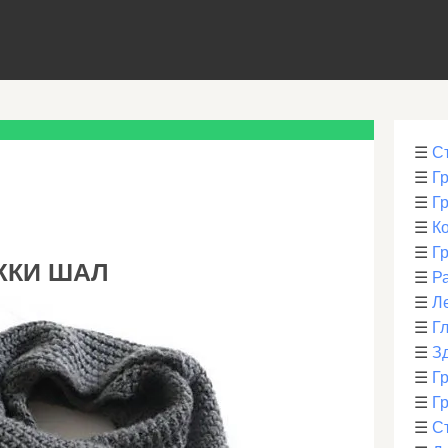
☰
С
☰
Г
☰
Г
☰
К
☰
Г
ЖКИ ШАЛ
☰
Р
☰
Л
☰
Г
☰
З
☰
Гр
☰
Гр
☰
С