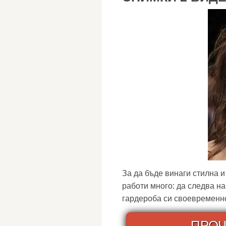
За да бъде винаги стилна 
работи много: да следва н
гардероба си своевременно,
ПРОЧ