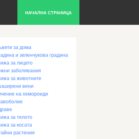
НАЧАЛНА СТРАНИЦА
ъвети за дома
радина и зеленчукова градина
рижа за лицето
ожни заболявания
рижа за животните
азширени вени
ечение на хемороиди
лавоболие
драве
ижа за тялото
ижа за косата
тайни растения