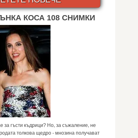
ЪНКА КОСА 108 СНИМКИ
е за гъсти къдрици? Но, за съжаление, не
иродата толкова щедро - мнозина получават