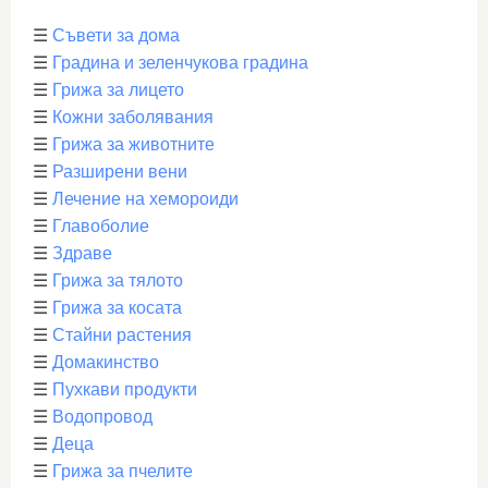
☰
Съвети за дома
☰
Градина и зеленчукова градина
☰
Грижа за лицето
☰
Кожни заболявания
☰
Грижа за животните
☰
Разширени вени
☰
Лечение на хемороиди
☰
Главоболие
☰
Здраве
☰
Грижа за тялото
☰
Грижа за косата
☰
Стайни растения
☰
Домакинство
☰
Пухкави продукти
☰
Водопровод
☰
Деца
☰
Грижа за пчелите