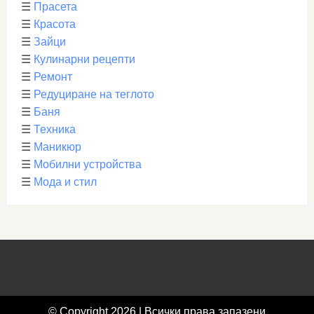
☰
Прасета
☰
Красота
☰
Зайци
☰
Кулинарни рецепти
☰
Ремонт
☰
Редуциране на теглото
☰
Баня
☰
Техника
☰
Маникюр
☰
Мобилни устройства
☰
Мода и стил
© Copyright 2026 | Всички права запазени