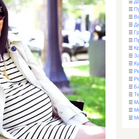
☰
Д
☰
П
☰
В
☰
Д
☰
Г
☰
П
☰
К
☰
З
☰
К
☰
Р
☰
Р
☰
Б
☰
Т
☰
М
☰
М
☰
М