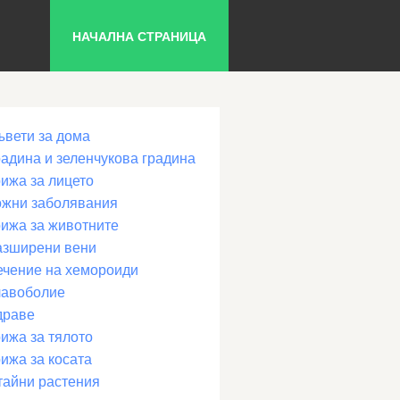
НАЧАЛНА СТРАНИЦА
ъвети за дома
радина и зеленчукова градина
рижа за лицето
ожни заболявания
рижа за животните
азширени вени
ечение на хемороиди
лавоболие
драве
ижа за тялото
ижа за косата
тайни растения