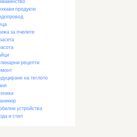
омакинство
ухкави продукти
одопровод
еца
рижа за пчелите
расета
расота
айци
улинарни рецепти
емонт
едуциране на теглото
аня
ехника
аникюр
обилни устройства
ода и стил