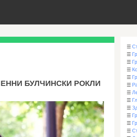
☰
С
☰
Г
☰
Г
☰
К
☰
Г
МЕННИ БУЛЧИНСКИ РОКЛИ
☰
Р
☰
Л
☰
Г
☰
З
☰
Гр
☰
Гр
☰
С