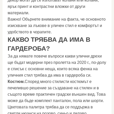
декор могат да се използват колани или колани,
ярък принт и контрастни вложки от други
материали.
Важно! Обърнете внимание на факта, че основното
изискване за лъкове в уличен стил е комфортът и
удобството в чорапите.
КАКВО ТРЯБВА ДА ИМА В
ГАРДЕРОБА?
За да нямате повече въпроси какви улични дрехи
ще бъдат модерни през пролетта на 2020 г., по-долу
е списък с основни неща, които всяка фенка на
уличния стил трябва да има в гардероба си.
Костюм.
Според много стилисти костюмът е
печелившо решение за създаване на стилен и в
същото време практичен градски външен вид. Това
може да бъде комплект панталон, пола или шорти.
Цветовата палитра трябва да се поддържа в
светли нюанси на розово, синьо и лилаво.