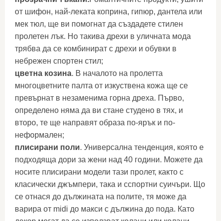
от шифон, най-леката коприна, гипюр, дантела или
мек тюл, ще ви помогнат да създадете стилен
пролетен лък. Но такива дрехи в уличната мода
трябва да се комбинират с дрехи и обувки в
небрежен спортен стил;
цветна козина
. В началото на пролетта
многоцветните палта от изкуствена кожа ще се
превърнат в незаменима горна дреха. Първо,
определено няма да ви стане студено в тях, и
второ, те ще направят образа по-ярък и по-
неформален;
плисирани поли
. Универсална тенденция, която е
подходяща дори за жени над 40 години. Можете да
носите плисирани модели тази пролет, както с
класически джъмпери, така и сспортни суичъри. Що
се отнася до дължината на полите, тя може да
варира от midi до макси с дължина до пода. Като