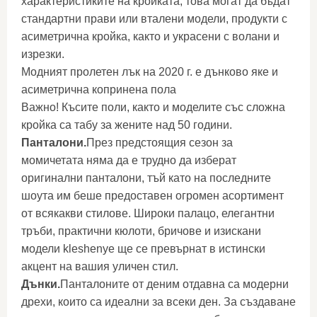
характеристиките на кройката, това могат да бъдат
стандартни прави или вталени модели, продукти с
асиметрична кройка, както и украсени с волани и
изрезки.
Модният пролетен лък на 2020 г. е дънково яке и
асиметрична копринена пола
Важно! Късите поли, както и моделите със сложна
кройка са табу за жените над 50 години.
Панталони.
През предстоящия сезон за
момичетата няма да е трудно да изберат
оригинални панталони, тъй като на последните
шоута им беше предоставен огромен асортимент
от всякакви стилове. Широки палацо, елегантни
тръби, практични кюлоти, бричове и изискани
модели kleshenye ще се превърнат в истински
акцент на вашия уличен стил.
Дънки.
Панталоните от деним отдавна са модерни
дрехи, които са идеални за всеки ден. За създаване