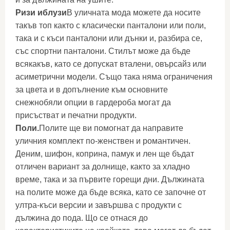
Ризи иблузи
В уличната мода можете да носите
такъв топ както с класически панталони или поли,
така и с къси панталони или дънки и, разбира се,
със спортни панталони. Стилът може да бъде
всякакъв, като се допускат вталени, овърсайз или
асиметрични модели. Също така няма ограничения
за цвета и в допълнение към основните
снежнобяли опции в гардероба могат да
присъстват и печатни продукти.
Поли.
Полите ще ви помогнат да направите
уличния комплект по-женствен и романтичен.
Деним, шифон, коприна, памук и лен ще бъдат
отличен вариант за долнище, както за хладно
време, така и за първите горещи дни. Дължината
на полите може да бъде всяка, като се започне от
ултра-къси версии и завършва с продукти с
дължина до пода. Що се отнася до