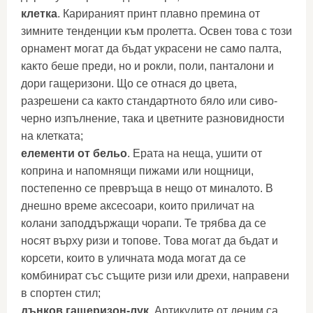
клетка
. Карираният принт плавно премина от
зимните тенденции към пролетта. Освен това с този
орнамент могат да бъдат украсени не само палта,
както беше преди, но и рокли, поли, панталони и
дори гащеризони. Що се отнася до цвета,
разрешени са както стандартното бяло или сиво-
черно изпълнение, така и цветните разновидности
на клетката;
елементи от бельо
. Ерата на неща, ушити от
коприна и напомнящи пижами или нощници,
постепенно се превръща в нещо от миналото. В
днешно време аксесоари, които приличат на
колани заподдържащи чорапи. Те трябва да се
носят върху ризи и топове. Това могат да бъдат и
корсети, които в уличната мода могат да се
комбинират със същите ризи или дрехи, направени
в спортен стил;
дънков гащеризон-лук
. Артикулите от деним са