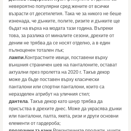
невероятно популярни сред жените от всички
възрасти от десетилетия. Така че за никого не беше
изненада, че дънките, полите, ризите и дънките ще
бъдат на върха на модата тази година. Въпреки
това, за разлика от миналите сезони, дрехите от
деним не трябва да се носят отделно, а в един
пълноценен тотален лък;
лампи.
Контрастните ивици, поставени върху
външния страничен шев на панталоните, остават
актуални през пролетта на 2020 г. Такъв декор
може да бъде поставен върху класически
панталони или спортни панталони, които са
неразделен атрибут на уличния стил;
дантела
. Такъв декор като шнур трябва да
присъства в дрехите днес. Може да украсява дънки
или панталони, палта, якета, ризи и други основни
елементи от гардероба;
прозрачни тъкани.
Романтичните продукти, ушити