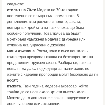
следното:
стилът на 70-те.
Модата на 70-те години
постепенно се връща към нормалното. В
допълнение към роклите и полите, саката,
повтарящи кройката на тази епоха, ще бъдат
особено популярни. Това трябва да бъдат
монтирани удължени модели с двуредна или
отложна яка, украсени с джобове;
мини дължина
. Рокли, поли и къси панталони,
които едва прикриват ханша са безспорен хит на
предстоящия круизен сезон. Разбира се, такива
неща няма да са подходящи за пълни жени, но
жените с идеални пропорции могат безопасно да ги
носят;
въжета
. Тази година модерен аксесоар, който
трябва да се носи около кръста вместо колан.
Можете да го допълвате с рокли, гащеризони и
дори пуловери или джъмпери;