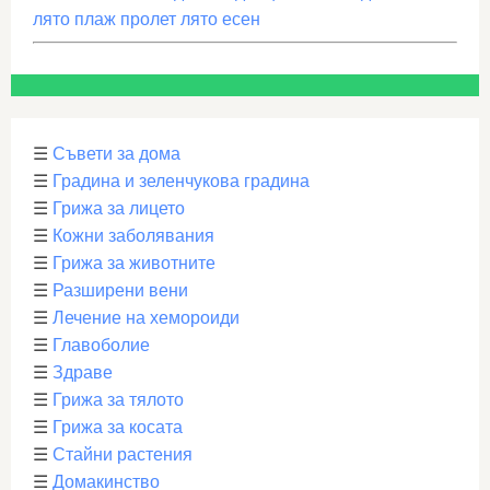
лято плаж пролет лято есен
☰
Съвети за дома
☰
Градина и зеленчукова градина
☰
Грижа за лицето
☰
Кожни заболявания
☰
Грижа за животните
☰
Разширени вени
☰
Лечение на хемороиди
☰
Главоболие
☰
Здраве
☰
Грижа за тялото
☰
Грижа за косата
☰
Стайни растения
☰
Домакинство