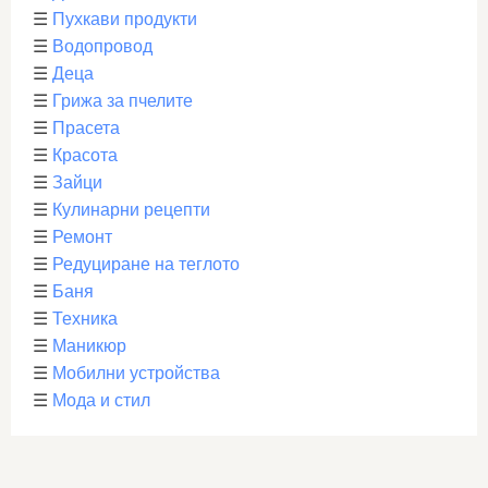
☰
Пухкави продукти
☰
Водопровод
☰
Деца
☰
Грижа за пчелите
☰
Прасета
☰
Красота
☰
Зайци
☰
Кулинарни рецепти
☰
Ремонт
☰
Редуциране на теглото
☰
Баня
☰
Техника
☰
Маникюр
☰
Мобилни устройства
☰
Мода и стил