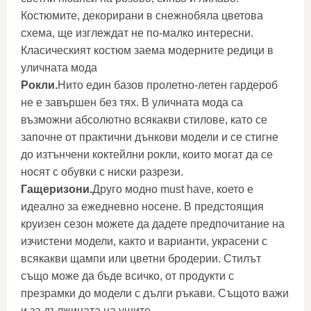
Костюмите, декорирани в снежнобяла цветова
схема, ще изглеждат не по-малко интересни.
Класическият костюм заема модерните редици в
уличната мода
Рокли.
Нито един базов пролетно-летен гардероб
не е завършен без тях. В уличната мода са
възможни абсолютно всякакви стилове, като се
започне от практични дънкови модели и се стигне
до изтънчени коктейлни рокли, които могат да се
носят с обувки с ниски разрези.
Гащеризони.
Друго модно must have, което е
идеално за ежедневно носене. В предстоящия
круизен сезон можете да дадете предпочитание на
изчистени модели, както и варианти, украсени с
всякакви щампи или цветни бродерии. Стилът
също може да бъде всичко, от продукти с
презрамки до модели с дълги ръкави. Същото важи
и за дължината на ушите.