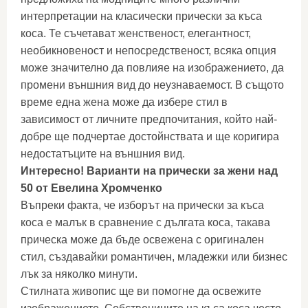
интерпретации на класически прически за къса
коса. Те съчетават женственост, елегантност,
необикновеност и непосредственост, всяка опция
може значително да повлияе на изображението, да
промени външния вид до неузнаваемост. В същото
време една жена може да избере стил в
зависимост от личните предпочитания, който най-
добре ще подчертае достойнствата и ще коригира
недостатъците на външния вид.
Интересно! Варианти на прически за жени над
50 от Евелина Хромченко
Въпреки факта, че изборът на прически за къса
коса е малък в сравнение с дългата коса, такава
прическа може да бъде освежена с оригинален
стил, създавайки романтичен, младежки или бизнес
лък за няколко минути.
Стилната живопис ще ви помогне да освежите