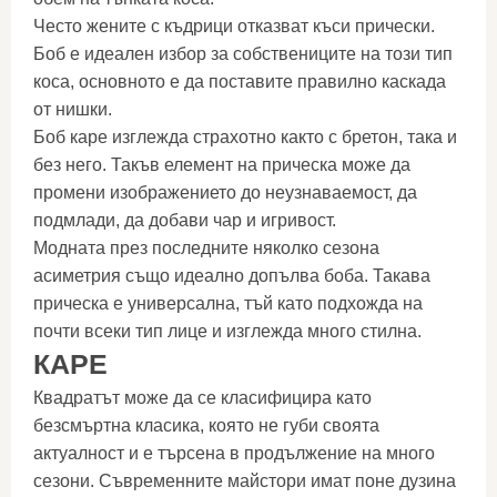
Често жените с къдрици отказват къси прически.
Боб е идеален избор за собствениците на този тип
коса, основното е да поставите правилно каскада
от нишки.
Боб каре изглежда страхотно както с бретон, така и
без него. Такъв елемент на прическа може да
промени изображението до неузнаваемост, да
подмлади, да добави чар и игривост.
Модната през последните няколко сезона
асиметрия също идеално допълва боба. Такава
прическа е универсална, тъй като подхожда на
почти всеки тип лице и изглежда много стилна.
КАРЕ
Квадратът може да се класифицира като
безсмъртна класика, която не губи своята
актуалност и е търсена в продължение на много
сезони. Съвременните майстори имат поне дузина