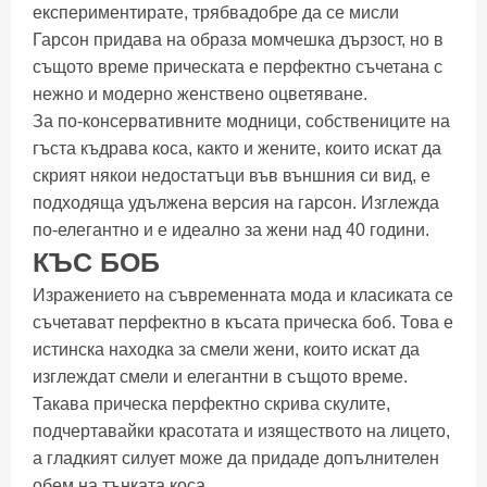
експериментирате, трябвадобре да се мисли
Гарсон придава на образа момчешка дързост, но в
същото време прическата е перфектно съчетана с
нежно и модерно женствено оцветяване.
За по-консервативните модници, собствениците на
гъста къдрава коса, както и жените, които искат да
скрият някои недостатъци във външния си вид, е
подходяща удължена версия на гарсон. Изглежда
по-елегантно и е идеално за жени над 40 години.
КЪС БОБ
Изражението на съвременната мода и класиката се
съчетават перфектно в късата прическа боб. Това е
истинска находка за смели жени, които искат да
изглеждат смели и елегантни в същото време.
Такава прическа перфектно скрива скулите,
подчертавайки красотата и изяществото на лицето,
а гладкият силует може да придаде допълнителен
обем на тънката коса.