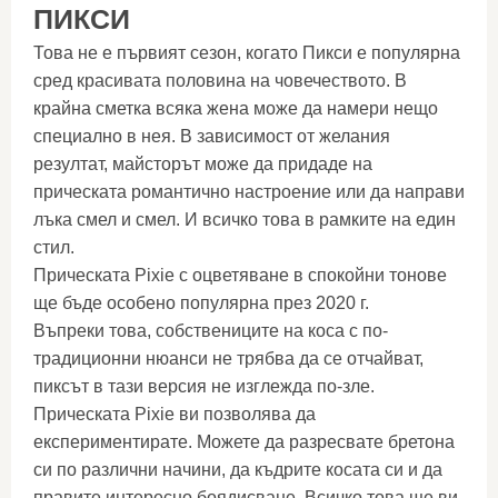
ПИКСИ
Това не е първият сезон, когато Пикси е популярна
сред красивата половина на човечеството. В
крайна сметка всяка жена може да намери нещо
специално в нея. В зависимост от желания
резултат, майсторът може да придаде на
прическата романтично настроение или да направи
лъка смел и смел. И всичко това в рамките на един
стил.
Прическата Pixie с оцветяване в спокойни тонове
ще бъде особено популярна през 2020 г.
Въпреки това, собствениците на коса с по-
традиционни нюанси не трябва да се отчайват,
пиксът в тази версия не изглежда по-зле.
Прическата Pixie ви позволява да
експериментирате. Можете да разресвате бретона
си по различни начини, да къдрите косата си и да
правите интересно боядисване. Всичко това ще ви