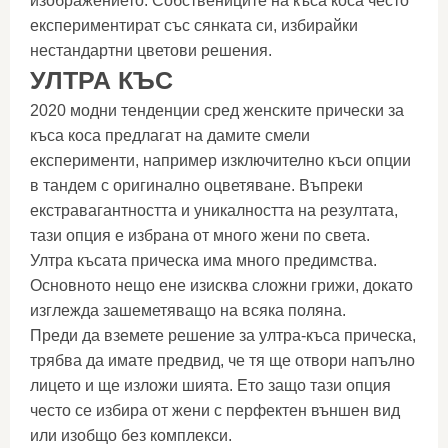
изображението. Собствениците на къса коса често
експериментират със сянката си, избирайки
нестандартни цветови решения.
УЛТРА КЪС
2020 модни тенденции сред женските прически за
къса коса предлагат на дамите смели
експерименти, например изключително къси опции
в тандем с оригинално оцветяване. Въпреки
екстравагантността и уникалността на резултата,
тази опция е избрана от много жени по света.
Ултра късата прическа има много предимства.
Основното нещо ене изисква сложни грижи, докато
изглежда зашеметяващо на всяка поляна.
Преди да вземете решение за ултра-къса прическа,
трябва да имате предвид, че тя ще отвори напълно
лицето и ще изложи шията. Ето защо тази опция
често се избира от жени с перфектен външен вид
или изобщо без комплекси.