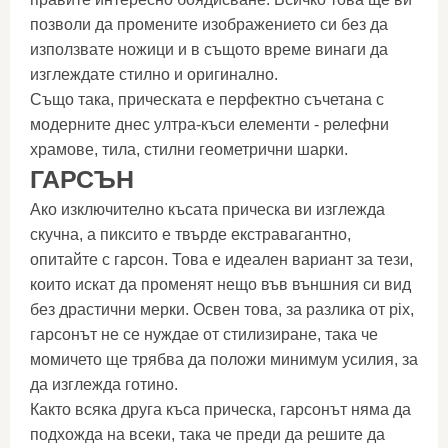
позволи да промените изображението си без да
използвате ножици и в същото време винаги да
изглеждате стилно и оригинално.
Също така, прическата е перфектно съчетана с
модерните днес ултра-къси елементи - релефни
храмове, тила, стилни геометрични шарки.
ГАРСЪН
Ако изключително късата прическа ви изглежда
скучна, а пиксито е твърде екстравагантно,
опитайте с гарсон. Това е идеален вариант за тези,
които искат да променят нещо във външния си вид
без драстични мерки. Освен това, за разлика от pix,
гарсонът не се нуждае от стилизиране, така че
момичето ще трябва да положи минимум усилия, за
да изглежда готино.
Както всяка друга къса прическа, гарсонът няма да
подхожда на всеки, така че преди да решите да