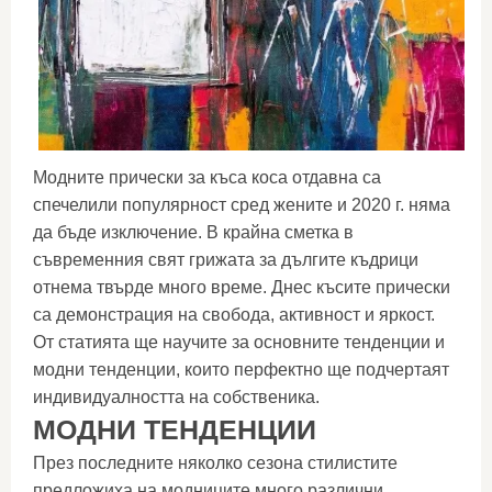
Модните прически за къса коса отдавна са
спечелили популярност сред жените и 2020 г. няма
да бъде изключение. В крайна сметка в
съвременния свят грижата за дългите къдрици
отнема твърде много време. Днес късите прически
са демонстрация на свобода, активност и яркост.
От статията ще научите за основните тенденции и
модни тенденции, които перфектно ще подчертаят
индивидуалността на собственика.
МОДНИ ТЕНДЕНЦИИ
През последните няколко сезона стилистите
предложиха на модниците много различни