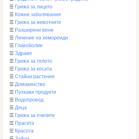
☰
Грижа за лицето
☰
Кожни заболявания
☰
Грижа за животните
☰
Разширени вени
☰
Лечение на хемороиди
☰
Главоболие
☰
Здраве
☰
Грижа за тялото
☰
Грижа за косата
☰
Стайни растения
☰
Домакинство
☰
Пухкави продукти
☰
Водопровод
☰
Деца
☰
Грижа за пчелите
☰
Прасета
☰
Красота
☰
Зайци