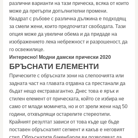
различни варианти на тази прическа, всяка от които
може да претърпи допълнителни промени.
Квадрат с ръбове с различна дължина е подходящ
за смели жени, които предпочитат свободата. Тази
опция може да увеличи обема и да придаде на
изображението лека небрежност и разрошеност, да
го освежилице.
Интересно! Модни дамски прически 2020
БРЪСНАТИ ЕЛЕМЕНТИ
Прическите с обръснати зони на слепоочията или
задната част на главата отдавна са престанали да
бъдат нещо екстравагантно. Днес това е ярък и
стилен елемент от прическата, който се избира не
само от млади момичета, но и от зрели жени над 50
години, отхвърлящи остарелите стереотипи.
Крайният резултат зависи от това къде ще бъде
поставен обръснатият сегмент и какъв е неговият
стил. Обръснатите бакенбарди ви позволяват да