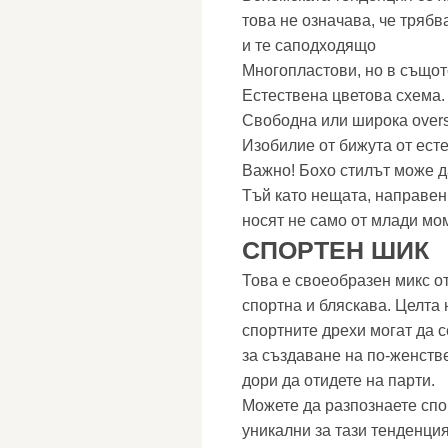
това не означава, че трябв
и те саподходящо
Многопластови, но в същот
Естествена цветова схема.
Свободна или широка overs
Изобилие от бижута от ест
Важно! Бохо стилът може д
Тъй като нещата, направени
носят не само от млади мом
СПОРТЕН ШИК
Това е своеобразен микс о
спортна и бляскава. Целта 
спортните дрехи могат да 
за създаване на по-женств
дори да отидете на парти.
Можете да разпознаете спо
уникални за тази тенденция