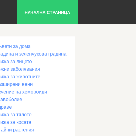
НАЧАЛНА СТРАНИЦА
ъвети за дома
радина и зеленчукова градина
рижа за лицето
ожни заболявания
рижа за животните
азширени вени
ечение на хемороиди
лавоболие
драве
ижа за тялото
ижа за косата
тайни растения