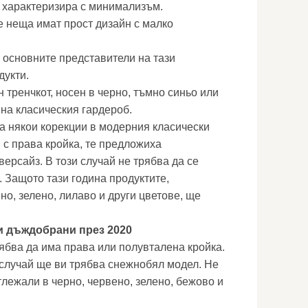
е характеризира с минимализъм.
 неща имат прост дизайн с малко
, основните представители на тази
дукти.
 тренчкот, носен в черно, тъмно синьо или
 на класическия гардероб.
а някои корекции в модерния класически
 с права кройка, те предложиха
ерсайз. В този случай не трябва да се
. Защото тази година продуктите,
но, зелено, лилаво и други цветове, ще
и дъждобрани през 2020
ябва да има права или полувталена кройка.
и случай ще ви трябва снежнобял модел. Не
тлежали в черно, червено, зелено, бежово и