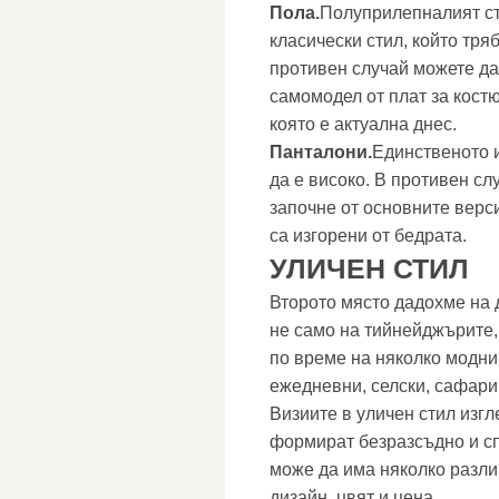
Пола.
Полуприлепналият ст
класически стил, който тря
противен случай можете да
самомодел от плат за костю
която е актуална днес.
Панталони.
Единственото и
да е високо. В противен сл
започне от основните верси
са изгорени от бедрата.
УЛИЧЕН СТИЛ
Второто място дадохме на д
не само на тийнейджърите,
по време на няколко модни
ежедневни, селски, сафари
Визиите в уличен стил изгл
формират безразсъдно и с
може да има няколко разл
дизайн, цвят и цена.