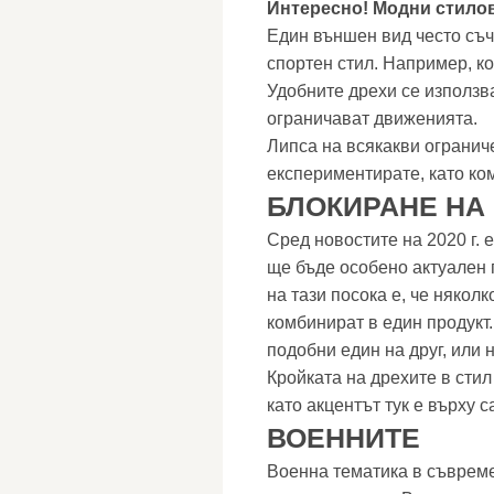
Интересно! Модни стилов
Един външен вид често съч
спортен стил. Например, к
Удобните дрехи се използва
ограничават движенията.
Липса на всякакви огранич
експериментирате, като ко
БЛОКИРАНЕ НА
Сред новостите на 2020 г. е
ще бъде особено актуален 
на тази посока е, че няколк
комбинират в един продукт
подобни един на друг, или
Кройката на дрехите в стил
като акцентът тук е върху 
ВОЕННИТЕ
Военна тематика в съвреме