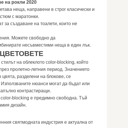
е на рокли 2020
етава неща, направени в строг класически и
остюм с маратонки.
т за създаване на тоалети, които не
ения. Можете свободно да
мбинирате несъвместими неща в един лък.
 ЦВЕТОВЕТЕ
 стилът на облеклото color-blocking, който
през пролетно-летния период. Значението
о цвята, разделени на блокове, се
. Използваните нюанси могат да бъдат или
 напълно контрастиращи.
 color-blocking е предимно свободна. Тъй
самия дизайн.
нния святмодната индустрия е актуална от