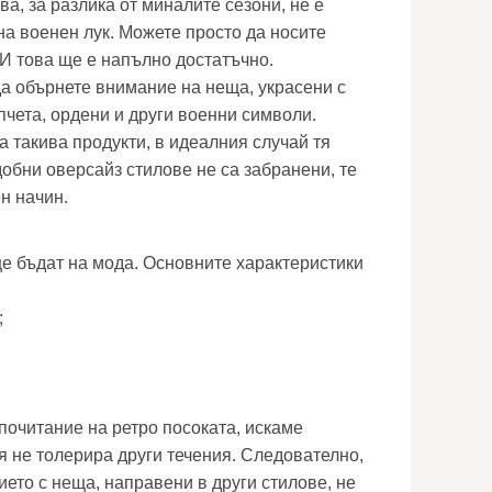
ва, за разлика от миналите сезони, не е
на военен лук. Можете просто да носите
 И това ще е напълно достатъчно.
а обърнете внимание на неща, украсени с
пчета, ордени и други военни символи.
а такива продукти, в идеалния случай тя
добни оверсайз стилове не са забранени, те
н начин.
ще бъдат на мода. Основните характеристики
;
почитание на ретро посоката, искаме
я не толерира други течения. Следователно,
ето с неща, направени в други стилове, не