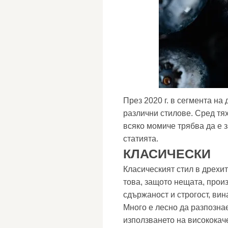
През 2020 г. в сегмента на
различни стилове. Сред тях
всяко момиче трябва да е з
статията.
КЛАСИЧЕСКИ
Класическият стил в дрехит
това, защото нещата, произ
сдържаност и строгост, вин
Много е лесно да разпознае
използването на висококач