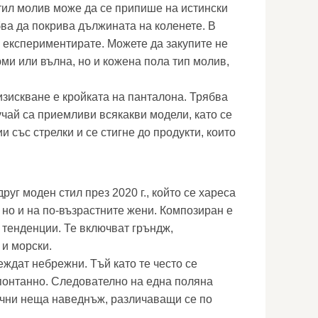
ил молив може да се припише на истински
бва да покрива дължината на коленете. В
 експериментирате. Можете да закупите не
ми или вълна, но и кожена пола тип молив,
зискване е кройката на панталона. Трябва
учай са приемливи всякакви модели, като се
и със стрелки и се стигне до продукти, които
руг моден стил през 2020 г., който се хареса
 но и на по-възрастните жени. Композиран е
 тенденции. Те включват гръндж,
 и морски.
еждат небрежни. Тъй като те често се
понтанно. Следователно на една поляна
ични неща наведнъж, различаващи се по