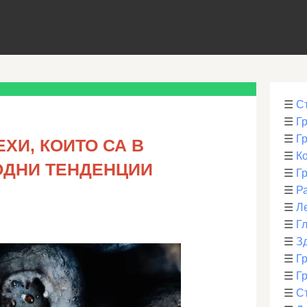
☰
С
☰
Г
☰
Г
ЕХИ, КОИТО СА В
☰
К
ОДНИ ТЕНДЕНЦИИ
☰
Г
☰
Р
☰
Л
☰
Г
☰
З
☰
Гр
☰
Гр
☰
С