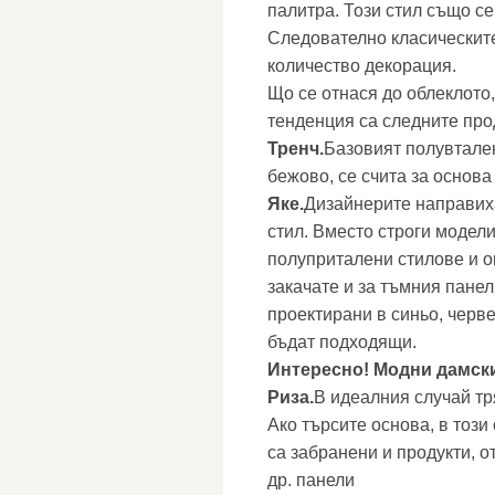
палитра. Този стил също с
Следователно класическите
количество декорация.
Що се отнася до облеклото
тенденция са следните про
Тренч.
Базовият полувтален
бежово, се счита за основа
Яке.
Дизайнерите направих
стил. Вместо строги модели
полуприталени стилове и ов
закачате и за тъмния панел
проектирани в синьо, черве
бъдат подходящи.
Интересно! Модни дамск
Риза.
В идеалния случай тр
Ако търсите основа, в тоз
са забранени и продукти, о
др. панели