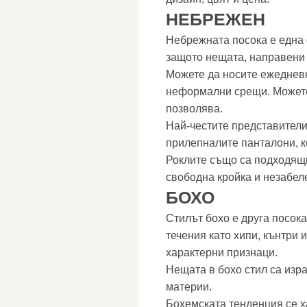
НЕБРЕЖЕН
Небрежната посока е една 
защото нещата, направени в
Можете да носите ежедневн
неформални срещи. Можете 
позволява.
Най-честите представители
прилепналите панталони, к
Роклите също са подходящи
свободна кройка и незабел
БОХО
Стилът бохо е друга посока
течения като хипи, кънтри 
характерни признаци.
Нещата в бохо стил са изр
материи.
Бохемската тенденция се х