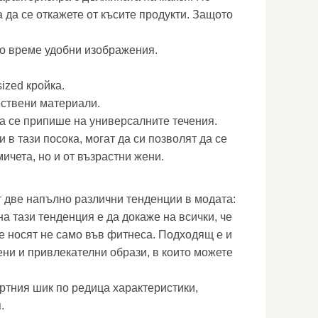
а да се откажете от късите продукти. Защото
о време удобни изображения.
ized кройка.
ествени материали.
а се припише на универсалните течения.
 в тази посока, могат да си позволят да се
ичета, но и от възрастни жени.
т две напълно различни тенденции в модата:
на тази тенденция е да докаже на всички, че
се носят не само във фитнеса. Подходящ е и
ени и привлекателни образи, в които можете
ртния шик по редица характеристики,
.