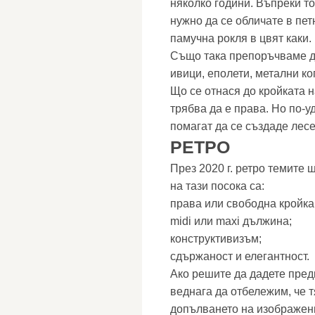
няколко години. Въпреки то
нужно да се обличате в пет
памучна рокля в цвят каки.
Също така препоръчваме д
ивици, еполети, метални ко
Що се отнася до кройката н
трябва да е права. Но по-у
помагат да се създаде лесе
РЕТРО
През 2020 г. ретро темите 
на тази посока са:
права или свободна кройка
midi или maxi дължина;
конструктивизъм;
сдържаност и елегантност.
Ако решите да дадете пред
веднага да отбележим, че т
допълването на изображени