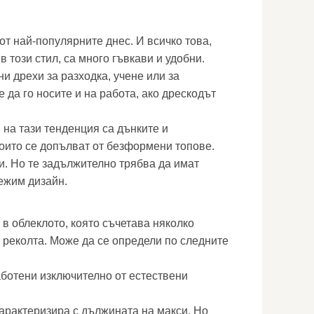
от най-популярните днес. И всичко това,
 този стил, са много гъвкави и удобни.
и дрехи за разходка, учене или за
да го носите и на работа, ако дрескодът
 на тази тенденция са дънките и
оито се допълват от безформени топове.
. Но те задължително трябва да имат
ежим дизайн.
 в облеклото, която съчетава няколко
и реколта. Може да се определи по следните
аботени изключително от естествени
арактеризира с дължината на макси. Но