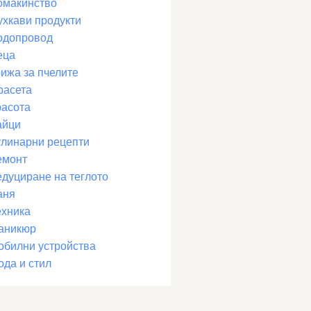
омакинство
ухкави продукти
одопровод
еца
рижа за пчелите
расета
расота
айци
улинарни рецепти
емонт
едуциране на теглото
аня
ехника
аникюр
обилни устройства
ода и стил