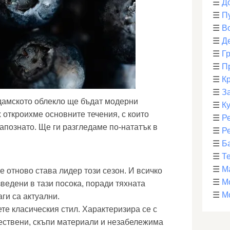
☰
Д
☰
П
☰
В
☰
Д
☰
Г
☰
П
☰
К
☰
З
 дамското облекло ще бъдат модерни
☰
К
 откроихме основните течения, с които
☰
Р
апознато. Ще ги разгледаме по-нататък в
☰
Р
☰
Б
☰
Т
☰
М
е отново става лидер този сезон. И всичко
☰
М
ведени в тази посока, поради тяхната
☰
М
аги са актуални.
те класическия стил. Характеризира се с
ествени, скъпи материали и незабележима