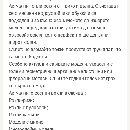
Актуални топли рокли от трико и вълна. Съчетават
се с масивни водоустойчиви обувки и са
подходящи за късна есен. Можете да изберете
модел според вашата фигура или да вземете
овърсайз рокля, която перфектно ще допълни
широк колан.
Съвет: не вземайте тежки продукти от груб плат - те
са много бодливи.
Особено актуални са ярките модели, украсени с
големи геометрични шарки, анималистични или
флорални мотиви. От 60-те години големият грах
се върна на мода.
Актуалните есенни рокли включват:
Рокли-ризи;
Рокли с пуловери;
Рокли-калъфи;
Модели с мирис;
Многослойни модели;