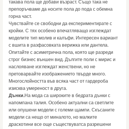
такава пола ще добави възраст. Също така не
препоръчваме да носите пола до пода с обемна
горна част.
Чувствайте се свободни да експериментирате с
кройки. С тях особено впечатляващо изглеждат
моделите тип молив и калъфи. Интересен вариант
с вшита в разфасовката верижка или дантела.
Опитайте с асиметрична пола, която ще разреди
строг бизнес външен вид. Дългите поли с мирис и
наслояване изглеждат женствени, но не
претоварвайте изображението твърде много.
Многослойността във всяка част от гардероба
изисква умереност в друга.
Дънки.
На мода са широките в бедрата дънки с
напомпана талия. Особено актуални са светлите
или опушени модели с големи щампи. Скъсаните
модели са нещо от миналото, но малките
драскотини все още съществуватса разрешени