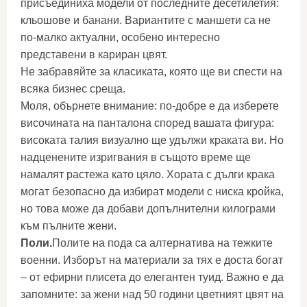
присъединиха модели от последните десетилетия:
кльошове и банани. Вариантите с маншети са не
по-малко актуални, особено интересно
представени в кариран цвят.
Не забравяйте за класиката, която ще ви спести на
всяка бизнес среща.
Моля, обърнете внимание: по-добре е да изберете
височината на панталона според вашата фигура:
високата талия визуално ще удължи краката ви. Но
надценените изригвания в същото време ще
намалят растежа като цяло. Хората с дълги крака
могат безопасно да избират модели с ниска кройка,
но това може да добави допълнителни килограми
към пълните жени.
Поли.
Полите на пода са алтернатива на тежките
военни. Изборът на материали за тях е доста богат
– от ефирни плисета до елегантен туид. Важно е да
запомните: за жени над 50 години цветният цвят на