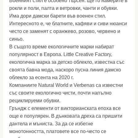
Военният стил е особено търсен. Ще го намерите в
рокли и поли, палта и ветровки, чанти и обувки.
Има дори дамски барети във военен стил.
Интересното е, че блатните, кафяви и сиви нюанси
често се заменят с оранжево, розово, червено и
синьо.
В същото време екологичните марки набират
популярност в Европа. Little Creative Factory,
екологична марка за детско облекло, известна със
своята бавна мода, наскоро пусна линия дамско
облекло за есента на 2020 г.
Компаниите Natural World и Verbenas са известни
със своите екологично чисти, почти напълно
рециклируеми обувки.
Гръндж с елементи от викторианската епоха все
още е популярен. В дънковата дреха са пришити
дантела и мъниста. За да се избегне
монотонността, платовете все по-често се