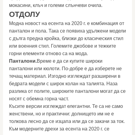
мокасини, клъч и големи слънчеви очила.
ОТДОЛУ
Модна новост на есента на 2020 г. е комбинация от
панталон и пола. Така се появиха удължени модели
с дълга предна кройка, близки до класическия стил
или военния стил. Големите джобове и тежките
горни елементи отново са на мода.
Панталони.
Време е да си купите широки
панталони или кюлоти. По-добре е да изберете не
течащ материал. Изгодно изглеждат разширени в
бедрата модели с широк колан на талията. Наза
разлика от полите, широките панталони могат да се
носят с обемна горна част.
Късите версии изглеждат елегантни. Те са не само
женствени, но и практични: долнището им не е
толкова лесно да се изцапа или да се закачи за ток.
Към модерните дрехи за есента на 2020 г. се