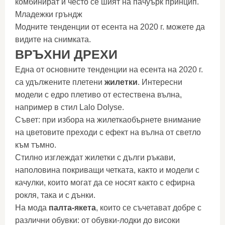
комбинират и често се шият на пачуърк принцип.
Младежки гръндж
Модните тенденции от есента на 2020 г. можете да
видите на снимката.
ВРЪХНИ ДРЕХИ
Една от основните тенденции на есента на 2020 г.
са удължените плетени
жилетки
. Интересни
модели с едро плетиво от естествена вълна,
например в стил Lalo Dolyse.
Съвет: при избора на жилеткаобърнете внимание
на цветовите преходи с ефект на вълна от светло
към тъмно.
Стилно изглеждат жилетки с дълги ръкави,
наполовина покриващи четката, както и модели с
качулки, които могат да се носят както с ефирна
рокля, така и с дънки.
На мода
палта-якета
, които се съчетават добре с
различни обувки: от обувки-лодки до високи