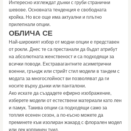
Интересно изглеждат дънки с груби странични
шевове. Основната тенденция е свободната
кройка. Но все още има актуални и плътно
прилепнали опции.
ОБЛИЧА СЕ
Най-широкият избор от модни опции е представен
от рокли. Днес те са престанали да бъдат атрибут
на абсолютната женственост и са подходящи за
всички поводи. Екстравагантните асиметрични
военни, гръндж или стрийт стил модели в тандем с
модата за многослойност ви позволяват да ги
носите върху дънки или панталони.
Ако искате да създадете ефирно изображение,
изберете модели от естествени материали като лен
и памук. Такива опции са подходящи само за
топлия есенен сезон, а по-късно можете да
преминете към изолиран жакард с флорален модел
или лек копринен туид.