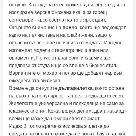
ботуши. За студена есен можете да изберете дълга
изолирана версия с кожена яка, а за горещ
септември - късо светло палто с ярък цвят.
Обърнете внимание на
пончо
, които ще подхождат
както на пълни, така и на слаби жени, защото
овърсайзът все още не излиза от модата. Изгодно
изглеждат модели с геометрични шарки или
орнаменти. Пончо от драперия и кашмир ще
предпази от студа и ще се впише в бизнес стил.
Вариантите от мохер и полар ще добавят чар към
ежедневната ви визия.
Време е да си купите
дълга
жилетка
, която остава
на върха на популярността през следващата есен.
Жилетката е универсална и подходяща не само за
класически стил. Кожа, велур, деним, драп, жакард -
всеки ще може да намери своя вариант.
Идея: В топло време класическа жилетка до
средата на бедрото може да се носи с блуза, дънки,