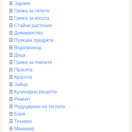
☰
Здраве
☰
Грижа за тялото
☰
Грижа за косата
☰
Стайни растения
☰
Домакинство
☰
Пухкави продукти
☰
Водопровод
☰
Деца
☰
Грижа за пчелите
☰
Прасета
☰
Красота
☰
Зайци
☰
Кулинарни рецепти
☰
Ремонт
☰
Редуциране на теглото
☰
Баня
☰
Техника
☰
Маникюр