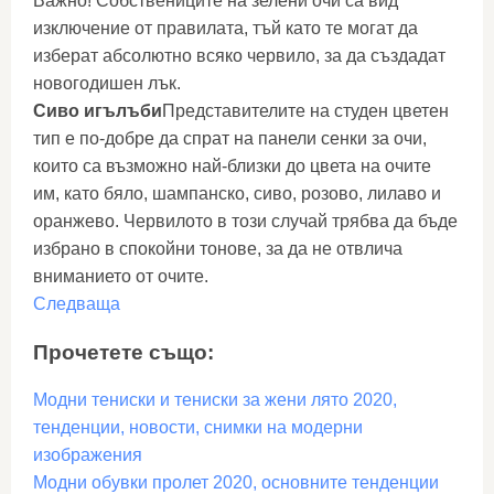
Важно! Собствениците на зелени очи са вид
изключение от правилата, тъй като те могат да
изберат абсолютно всяко червило, за да създадат
новогодишен лък.
Сиво игълъби
Представителите на студен цветен
тип е по-добре да спрат на панели сенки за очи,
които са възможно най-близки до цвета на очите
им, като бяло, шампанско, сиво, розово, лилаво и
оранжево. Червилото в този случай трябва да бъде
избрано в спокойни тонове, за да не отвлича
вниманието от очите.
Следваща
Прочетете също:
Модни тениски и тениски за жени лято 2020,
тенденции, новости, снимки на модерни
изображения
Модни обувки пролет 2020, основните тенденции