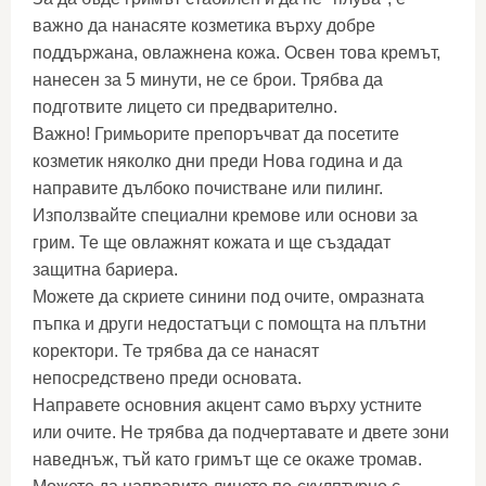
важно да нанасяте козметика върху добре
поддържана, овлажнена кожа. Освен това кремът,
нанесен за 5 минути, не се брои. Трябва да
подготвите лицето си предварително.
Важно! Гримьорите препоръчват да посетите
козметик няколко дни преди Нова година и да
направите дълбоко почистване или пилинг.
Използвайте специални кремове или основи за
грим. Те ще овлажнят кожата и ще създадат
защитна бариера.
Можете да скриете синини под очите, омразната
пъпка и други недостатъци с помощта на плътни
коректори. Те трябва да се нанасят
непосредствено преди основата.
Направете основния акцент само върху устните
или очите. Не трябва да подчертавате и двете зони
наведнъж, тъй като гримът ще се окаже тромав.