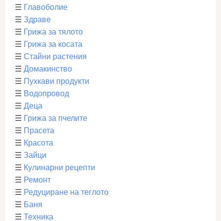
☰
Главоболие
☰
Здраве
☰
Грижа за тялото
☰
Грижа за косата
☰
Стайни растения
☰
Домакинство
☰
Пухкави продукти
☰
Водопровод
☰
Деца
☰
Грижа за пчелите
☰
Прасета
☰
Красота
☰
Зайци
☰
Кулинарни рецепти
☰
Ремонт
☰
Редуциране на теглото
☰
Баня
☰
Техника