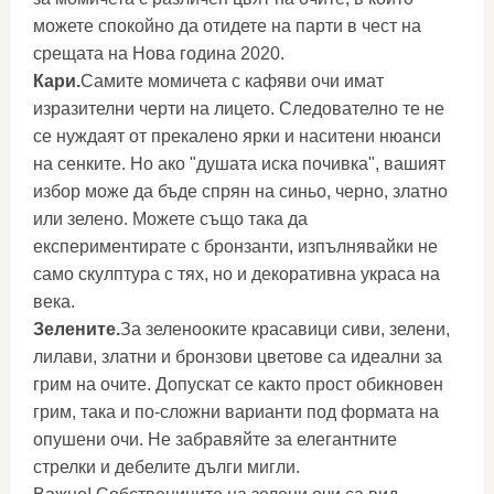
можете спокойно да отидете на парти в чест на
срещата на Нова година 2020.
Кари.
Самите момичета с кафяви очи имат
изразителни черти на лицето. Следователно те не
се нуждаят от прекалено ярки и наситени нюанси
на сенките. Но ако "душата иска почивка", вашият
избор може да бъде спрян на синьо, черно, златно
или зелено. Можете също така да
експериментирате с бронзанти, изпълнявайки не
само скулптура с тях, но и декоративна украса на
века.
Зелените.
За зеленооките красавици сиви, зелени,
лилави, златни и бронзови цветове са идеални за
грим на очите. Допускат се както прост обикновен
грим, така и по-сложни варианти под формата на
опушени очи. Не забравяйте за елегантните
стрелки и дебелите дълги мигли.