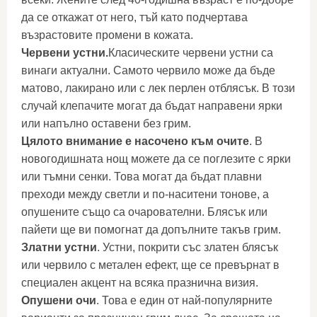
да се откажат от него, тъй като подчертава
възрастовите промени в кожата.
Червени устни.
Класическите червени устни са
винаги актуални. Самото червило може да бъде
матово, лакирано или с лек перлен отблясък. В този
случай клепачите могат да бъдат направени ярки
или напълно оставени без грим.
Цялото внимание е насочено към очите
. В
новогодишната нощ можете да се поглезите с ярки
или тъмни сенки. Това могат да бъдат плавни
преходи между светли и по-наситени тонове, а
опушените също са очарователни. Блясък или
пайети ще ви помогнат да допълните такъв грим.
Златни устни
. Устни, покрити със златен блясък
или червило с метален ефект, ще се превърнат в
специален акцент на всяка празнична визия.
Опушени очи
. Това е един от най-популярните