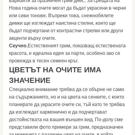
варианти за празничен грим днес. За срещата на
Нова година очите могат да бъдат украсени в черни
или сиви тонове. Въпреки това, снежнобялите
димки ще изглеждат наистина стилни, които ще
бъдат подчертани от контрастни стрелки или други
акценти върху очите.
Скучно.
Естественият грим, показващ естествената
красота, е идеална идея за парти, особено ако се
провежда в тесен семеен кръг.
ЦВЕТЪТ НА ОЧИТЕ ИМА
ЗНАЧЕНИЕ
Специално внимание трябва да се обърне не само
на съдържанието, но и на цвета на сенките, с които
планирате да украсите очите си, тъй като те трябва
да изглеждат хармонично и да подчертават
достойнствата на вашия външен вид. По-долу сме
представили фото примери за грим, предназначен
за момичета с различен цвят на очите, в който