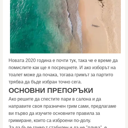
Новата 2020 година е почти тук, така че е време да
помислите как ще я посрещнете. И ако изборът на
тоалет може да почака, тогава гримът за партито
трябва да бъде избран точно сега.
ОСНОВНИ ПРЕПОРЪКИ
Ако решите да спестите пари в салона и да
направите своя празничен грим сами, предлагаме
ви първо да изучите основните правила за
гримиране, които са изброени по-долу.
За да бъде гримът стабилен и да не "плува", е