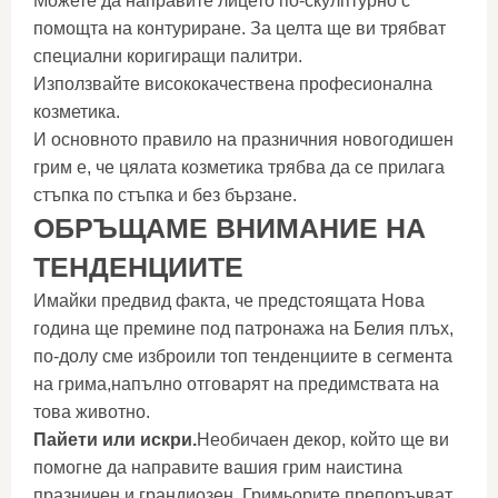
Можете да направите лицето по-скулптурно с
помощта на контуриране. За целта ще ви трябват
специални коригиращи палитри.
Използвайте висококачествена професионална
козметика.
И основното правило на празничния новогодишен
грим е, че цялата козметика трябва да се прилага
стъпка по стъпка и без бързане.
ОБРЪЩАМЕ ВНИМАНИЕ НА
ТЕНДЕНЦИИТЕ
Имайки предвид факта, че предстоящата Нова
година ще премине под патронажа на Белия плъх,
по-долу сме изброили топ тенденциите в сегмента
на грима,напълно отговарят на предимствата на
това животно.
Пайети или искри.
Необичаен декор, който ще ви
помогне да направите вашия грим наистина
празничен и грандиозен. Гримьорите препоръчват