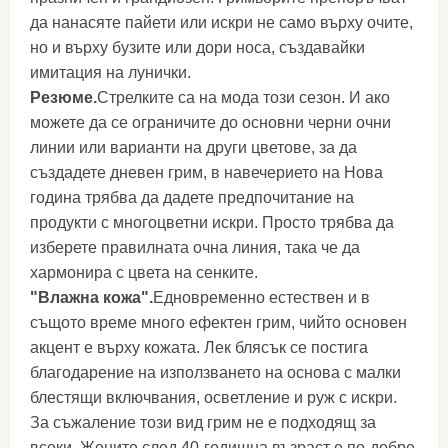
да нанасяте пайети или искри не само върху очите,
но и върху бузите или дори носа, създавайки
имитация на лунички.
Резюме.
Стрелките са на мода този сезон. И ако
можете да се ограничите до основни черни очни
линии или варианти на други цветове, за да
създадете дневен грим, в навечерието на Нова
година трябва да дадете предпочитание на
продукти с многоцветни искри. Просто трябва да
изберете правилната очна линия, така че да
хармонира с цвета на сенките.
"Влажна кожа".
Едновременно естествен и в
същото време много ефектен грим, чийто основен
акцент е върху кожата. Лек блясък се постига
благодарение на използването на основа с малки
блестящи включвания, осветление и руж с искри.
За съжаление този вид грим не е подходящ за
всеки. Жените след 40-годишна възраст е по-добре