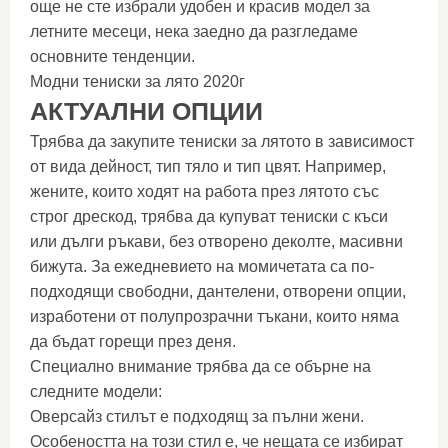
още не сте избрали удобен и красив модел за
летните месеци, нека заедно да разгледаме
основните тенденции.
Модни тениски за лято 2020г
АКТУАЛНИ ОПЦИИ
Трябва да закупите тениски за лятото в зависимост
от вида дейност, тип тяло и тип цвят. Например,
жените, които ходят на работа през лятото със
строг дрескод, трябва да купуват тениски с къси
или дълги ръкави, без отворено деколте, масивни
бижута. За ежедневието на момичетата са по-
подходящи свободни, дантелени, отворени опции,
изработени от полупрозрачни тъкани, които няма
да бъдат горещи през деня.
Специално внимание трябва да се обърне на
следните модели:
Оверсайз стилът е подходящ за пълни жени.
Особеността на този стил е, че нещата се избират