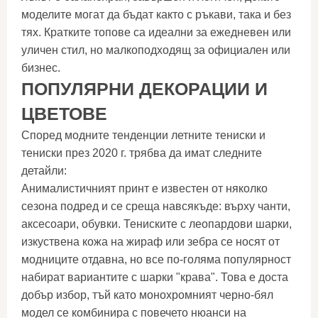
моделите могат да бъдат както с ръкави, така и без
тях. Кратките топове са идеални за ежедневен или
уличен стил, но малкоподходящ за официален или
бизнес.
ПОПУЛЯРНИ ДЕКОРАЦИИ И
ЦВЕТОВЕ
Според модните тенденции летните тениски и
тениски през 2020 г. трябва да имат следните
детайли:
Анималистичният принт е известен от няколко
сезона подред и се среща навсякъде: върху чанти,
аксесоари, обувки. Тениските с леопардови шарки,
изкуствена кожа на жираф или зебра се носят от
модниците отдавна, но все по-голяма популярност
набират вариантите с шарки "крава". Това е доста
добър избор, тъй като монохромният черно-бял
модел се комбинира с повечето нюанси на