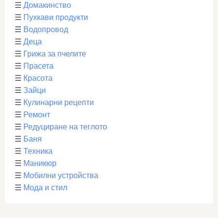
☰
Домакинство
☰
Пухкави продукти
☰
Водопровод
☰
Деца
☰
Грижа за пчелите
☰
Прасета
☰
Красота
☰
Зайци
☰
Кулинарни рецепти
☰
Ремонт
☰
Редуциране на теглото
☰
Баня
☰
Техника
☰
Маникюр
☰
Мобилни устройства
☰
Мода и стил