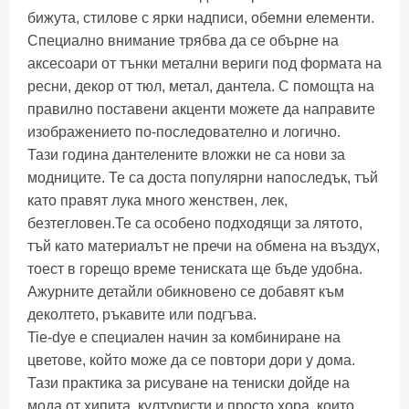
бижута, стилове с ярки надписи, обемни елементи.
Специално внимание трябва да се обърне на
аксесоари от тънки метални вериги под формата на
ресни, декор от тюл, метал, дантела. С помощта на
правилно поставени акценти можете да направите
изображението по-последователно и логично.
Тази година дантелените вложки не са нови за
модниците. Те са доста популярни напоследък, тъй
като правят лука много женствен, лек,
безтегловен.Те са особено подходящи за лятото,
тъй като материалът не пречи на обмена на въздух,
тоест в горещо време тениската ще бъде удобна.
Ажурните детайли обикновено се добавят към
деколтето, ръкавите или подгъва.
Tie-dye е специален начин за комбиниране на
цветове, който може да се повтори дори у дома.
Тази практика за рисуване на тениски дойде на
мода от хипита, културисти и просто хора, които