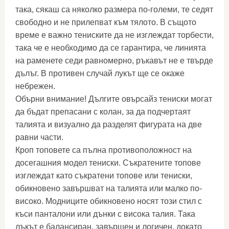
така, сякаш са няколко размера по-големи, те седят
свободно и не прилепват към тялото. В същото
време е важно тениските да не изглеждат торбести,
така че е необходимо да се гарантира, че линията
на раменете седи равномерно, ръкавът не е твърде
дълъг. В противен случай лукът ще се окаже
небрежен.
Обърни внимание! Дългите овърсайз тениски могат
да бъдат препасани с колан, за да подчертаят
талията и визуално да разделят фигурата на две
равни части.
Кроп топовете са пълна противоположност на
досегашния модел тениски. Съкратените топове
изглеждат като съкратени топове или тениски,
обикновено завършват на талията или малко по-
високо. Модниците обикновено носят този стил с
къси панталони или дънки с висока талия. Така
лъкът е балансиран, завършен и логичен, докато