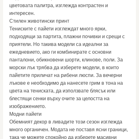
цветовата палитра, изглежда контрастен и
интересен.
Стилен животински принт
Тениските с пайети изглеждат много ярки,
подходящи за партита, плажни почивки и срещи с
приятели. Но такива модели са идеални за
ежедневието, ако ги комбинирате с основни
панталони, обикновени шорти, клинове, поли. За
морски лък трябва да изберете модели, в които
пайетите приличат на рибени люспи. За вечерни
лъкове е необходимо да нанесете грим в тона на
цвета на тениската, да използвате блясък или
блестящи сенки върху очите за целостта на
изображението.
Модни пайети
Обемният декор в ливадите този сезон изглежда
много органичен. Модата не поставя ясни граници,
така че можете спокойно да изберете масивни