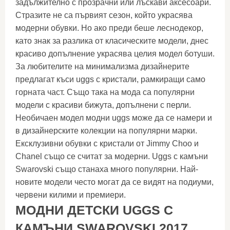
задължително с прозрачни или лъскави аксесоари.
Стразите не са първият сезон, който украсява
модерни обувки. Но ако преди беше леснодекор,
като знак за разлика от класическите модели, днес
красиво допълнение украсява целия модел ботуши.
За любителите на минимализма дизайнерите
предлагат къси uggs с кристали, рамкиращи само
горната част. Също така на мода са популярни
модели с красиви бижута, допълнени с перли.
Необичаен модел модни uggs може да се намери и
в дизайнерските колекции на популярни марки.
Ексклузивни обувки с кристали от Jimmy Choo и
Chanel също се считат за модерни. Uggs с камъни
Swarovski също станаха много популярни. Най-
новите модели често могат да се видят на подиуми,
червени килими и премиери.
МОДНИ ДЕТСКИ UGGS С
КАМЪНИ SWAROVSKI 2017