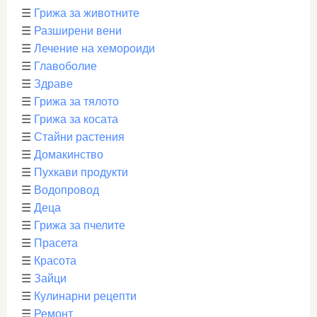
☰
Грижа за животните
☰
Разширени вени
☰
Лечение на хемороиди
☰
Главоболие
☰
Здраве
☰
Грижа за тялото
☰
Грижа за косата
☰
Стайни растения
☰
Домакинство
☰
Пухкави продукти
☰
Водопровод
☰
Деца
☰
Грижа за пчелите
☰
Прасета
☰
Красота
☰
Зайци
☰
Кулинарни рецепти
☰
Ремонт