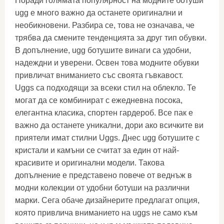
Поради голямата популярност на модните ботуши
ugg е много важно да останете оригинални и
необикновени. Разбира се, това не означава, че
трябва да смените тенденцията за друг тип обувки.
В допълнение, ugg ботушите винаги са удобни,
надеждни и уверени. Освен това модните обувки
привличат вниманието със своята гъвкавост.
Uggs са подходящи за всеки стил на облекло. Те
могат да се комбинират с ежедневна посока,
елегантна класика, спортен гардероб. Все пак е
важно да останете уникални, дори ако всичките ви
приятели имат стилни Uggs. Днес ugg ботушите с
кристали и камъни се считат за един от най-
красивите и оригинални модели. Такова
допълнение е представено повече от веднъж в
модни колекции от удобни ботуши на различни
марки. Сега обаче дизайнерите предлагат опция,
която привлича вниманието на uggs не само към