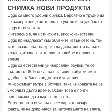
СНИМКА НОВИ ПРОДУКТИ
Uggs са много удобни обувки. Вероятно е трудно да
се намери нещо по-топло, по-уютно и по-удобно от
Uggs от овча кожа.
Интересно е, че истинските, висококачествени
Uggs принадлежат към обувките извън сезона, тъй
като позволяват на крака да диша, когато навън е
хладно, и запазват топлината добре в студено
време.
Uggs са естествени универсални обувки, те се
състоят от 80% овча вълна. Такива обувки имат
удобна, стабилна подметка и уникален
микроклимат вътре в ботуша, така че краката не се
уморяват дълго време. Освен това е почти
невъзможно да замръзнете в тях.
Естествената овча вълна се характеризира с
факта, че не допринася за натрупването на влага,