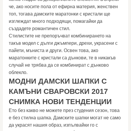
че, ако носите пола от ефирна материя, женствен
топ, тогава дамските маратонки с кристали ще
изглеждат много подходящи, помагайки да
създадете романтичен стил.
Стилистите не препоръчват комбинирането на
такъв модел с дълги джъмпери, дрехи, украсени с
пайети, мъниста и други. Освен това, ако
маратонките с кристали са дънкови, те в никакъв
случай не трябва да се комбинират с дънково
облекло.
МОДНИ ДАМСКИ ШАПКИ С
КАМЪНИ СВАРОВСКИ 2017
СНИМКА НОВИ ТЕНДЕНЦИИ
Ето без какво не можете през студения сезон, това
е без стилна шапка. Дамските шапки могат не само
да украсят нашия образ, изпълвайки го с