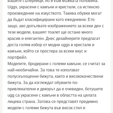
вашите съперници, но и към мъжката половина.
Uggs, украсени с камъни и кристали, са истинско
произведение на изкуството. Такива обувки могат
да бъдат класифицирани като ежедневни. Ето
защо, ако допълвате изображението за всеки ден с
тези модели, вашият тоалет ще остане много
красив и елегантен. Днес дизайнерите предлагат
доста голям избор от модни uggs в кристали и
камъни, който се простира за всеки вкус и
портфейл.
Моделите, бродирани с големи камъни, се считат за
най-необичайни. За това те използват
полускъпоценни бижута, както и висококачествени
бижута. За да изглеждат обувките по-
привлекателни и декорът да е очевиден, ботушите
ugg са украсени с камъни в областта на цялата
лицева страна. Затова се представят предимно
модели с големи бижута във висок стил и