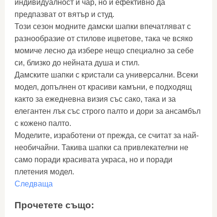
индивидуалност и чар, но и ефективно да
предпазват от вятър и студ.
Този сезон модните дамски шапки впечатляват с
разнообразие от стилове ицветове, така че всяко
момиче лесно да избере нещо специално за себе
си, близко до нейната душа и стил.
Дамските шапки с кристали са универсални. Всеки
модел, допълнен от красиви камъни, е подходящ
както за ежедневна визия със сако, така и за
елегантен лък със строго палто и дори за ансамбъл
с кожено палто.
Моделите, изработени от прежда, се считат за най-
необичайни. Такива шапки са привлекателни не
само поради красивата украса, но и поради
плетения модел.
Следваща
Прочетете също: