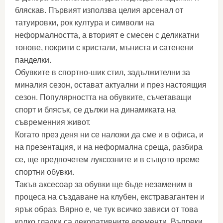
бляскав. Първият използва целия арсенал от
татуировки, рок култура и символи на
неформалността, а вторият е смесен с деликатни
тонове, покрити с кристали, мъниста и сатенени
панделки.
Обувките в спортно-шик стил, задължителни за
миналия сезон, остават актуални и през настоящия
сезон. Популярността на обувките, съчетаващи
спорт и блясък, се дължи на динамиката на
съвременния живот.
Когато през деня ни се наложи да сме и в офиса, и
на презентация, и на неформална среща, разбира
се, ще предпочетем луксозните и в същото време
спортни обувки.
Такъв аксесоар за обувки ще бъде незаменим в
процеса на създаване на клубен, екстравагантен и
ярък образ. Вярно е, че тук всичко зависи от това
колко гладки са декоративните елементи. Въпреки