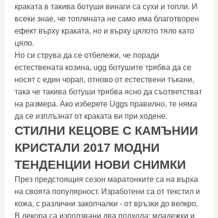
краката в такива ботуши винаги са сухи и топли. И
всеки знае, че топлината не само има благотворен
ефект върху краката, но и върху цялото тяло като
цяло.
Но си струва да се отбележи, че поради
естествената козина, ugg ботушите трябва да се
носят с един чорап, отново от естествени тъкани,
така че такива ботуши трябва ясно да съответстват
на размера. Ако изберете Uggs правилно, те няма
да се изплъзнат от краката ви при ходене.
СТИЛНИ КЕЦОВЕ С КАМЪНИИ
КРИСТАЛИ 2017 МОДНИ
ТЕНДЕНЦИИ НОВИ СНИМКИ
През предстоящия сезон маратонките са на върха
на своята популярност. Изработени са от текстил и
кожа, с различни закопчалки - от връзки до велкро.
В декора са използвани два подхода: младежки и