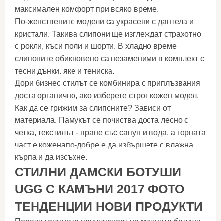
максимален комфорт при всяко време.
По-женствените модели са украсени с дантела и
кристали. Такива слипони ще изглеждат страхотно
с рокли, къси поли и шорти. В хладно време
слипоните обикновено са незаменими в комплект с
тесни дънки, яке и тениска.
Дори бизнес стилът се комбинира с приплъзвания
доста органично, ако изберете строг кожен модел.
Как да се грижим за слипоните? Зависи от
материала. Памукът се почиства доста лесно с
четка, текстилът - пране със сапун и вода, а горната
част е коженапо-добре е да избършете с влажна
кърпа и да изсъхне.
СТИЛНИ ДАМСКИ БОТУШИ
UGG С КАМЪНИ 2017 ФОТО
ТЕНДЕНЦИИ НОВИ ПРОДУКТИ