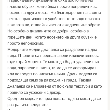
Първоначално джапанките бяха изключително
плажни обувки, които бяха просто неприлични за
носене на други места. Но благодарение на своята
лекота, практичност и удобство, те твърдо влязоха
в живота ни, ставайки част от ежедневните образи.
Но особено джапанките са добри, особено в
горещите дни, когато носенето на други обувки е
просто непоносимо.
Модерните модни джапанки са разделени на два
вида. Първите са предназначени изключително за
отдих край морето. Те могат да бъдат удавени във
вода, заровени в пясък, няма да се деформират
или повредят по никакъв начин. Други модели са
подходящи само за разходка из града. Такива
джапанки са направени от по-скъпи текстури и като
правило са украсени с декор.
Сред топ моделите през новата година могат да се
разграничат следните.