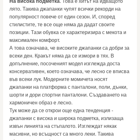
На висока подметка
. Това е хитът на идващото
лято. Такива джапанки чупят всички рекорди на
популярност повече от един сезон. И, според
стилистите, те все още няма да дадат своите
позиции. Тази обувка се характеризира с мекота и
максимален комфорт.
А това означава, че високите джапанки са добри за
всеки ден. Кракът няма да се измори в тях. В
допълнение, посоченият модел изглежда доста
консервативен, което означава, че лесно се вписва
във всеки лук. Модерните момичета носят
джапанки на платформа с панталони, поли, дънки,
шорти и дори спортни панталони. Създаването на
хармоничен образ е лесно.
Тук може да се открои още една тенденция -
джапанки с висока и широка подметка, излизаща
извън линията на стъпалото. Изглеждат някак
масивни, но всъщност са много леки. Такива