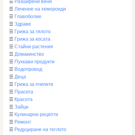
☰
Разширени вени
☰
Лечение на хемороиди
☰
Главоболие
☰
Здраве
☰
Грижа за тялото
☰
Грижа за косата
☰
Стайни растения
☰
Домакинство
☰
Пухкави продукти
☰
Водопровод
☰
Деца
☰
Грижа за пчелите
☰
Прасета
☰
Красота
☰
Зайци
☰
Кулинарни рецепти
☰
Ремонт
☰
Редуциране на теглото