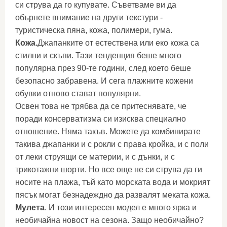
си струва да го купувате. Съветваме ви да
обърнете внимание на други текстури -
туристическа пяна, кожа, полимери, гума.
Кожа.
Джапанките от естествена или еко кожа са
стилни и скъпи. Тази тенденция беше много
популярна през 90-те години, след което беше
безопасно забравена. И сега плажните кожени
обувки отново стават популярни.
Освен това не трябва да се притеснявате, че
поради консерватизма си изисква специално
отношение. Няма такъв. Можете да комбинирате
такива джапанки и с рокли с права кройка, и с поли
от леки струящи се материи, и с дънки, и с
трикотажни шорти. Но все още не си струва да ги
носите на плажа, тъй като морската вода и мокрият
пясък могат безнадеждно да развалят меката кожа.
Мулета
. И този интересен модел е много ярка и
необичайна новост на сезона. Защо необичайно?