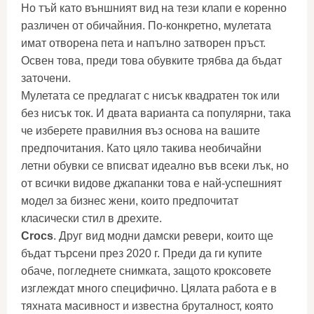
Но тъй като външният вид на тези клапи е коренно
различен от обичайния. По-конкретно, мулетата
имат отворена пета и напълно затворен пръст.
Освен това, преди това обувките трябва да бъдат
заточени.
Мулетата се предлагат с нисък квадратен ток или
без нисък ток. И двата варианта са популярни, така
че изберете правилния въз основа на вашите
предпочитания. Като цяло такива необичайни
летни обувки се вписват идеално във всеки лък, но
от всички видове джапанки това е най-успешният
модел за бизнес жени, които предпочитат
класически стил в дрехите.
Crocs
. Друг вид модни дамски ревери, които ще
бъдат търсени през 2020 г. Преди да ги купите
обаче, погледнете снимката, защото кроксовете
изглеждат много специфично. Цялата работа е в
тяхната масивност и известна бруталност, която