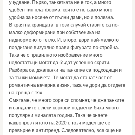
учудване. Първо, танкетката не е ток, а много
удобен тип платформа, която е не само много
удобна за носене от пълни дами, но и полезна.
В края на краищата, в този случай ставите са по-
малко деформирани при собственика на
наднорменото тегло. И, второ, дори най-малкото
повдигане визуално прави фигурата по-стройна.
Така че с правилното изображение много
недостатъци могат да бъдат успешно скрити.
Разбира се, джапанки на танкетке са подходящи и
за тънки момичета. Те могат да станат част от
романтична вечерна визия, така че дори да отидете
на среща с тях.
Смятаме, че много хора си спомнят, че джапанките
и сандалите с леки коркови подметки бяха много
популярни миналата година. Така че знаете
каквопрез лятото на 2020 г. този модел ще се
превърне в антитренд. Следователно, все още не