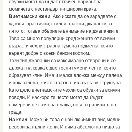
обувки могат да бъдат отличен вариант за
момичета с нестандартни широки крака.
Виетнамски жени
. Ако искате да се зарадвате с
удобни, практични, стилни плажни джапанки за
лятото, тогава обърнете внимание на джапанките.
Това са много популярни сред жените от всички
възрасти чехли с равна гумена подметка, които
вървят добре с всеки бански костюм.
Този тип джапанки са максимално отворени и се
държат на крака с две тесни гумени ленти, които
образуват клин. Има и малка вложка между палеца
и показалеца, която свързва цялата тази структура.
Като цяло виетнамските чехли са обувки за всички
поводи. И наскоро те често могат да бъдат
намерени не само на плажа, но и в границите на
града.
На клин
. Може би това е най-любимият вид модни
ревери за пълни жени. И няма абсолютно нищо за