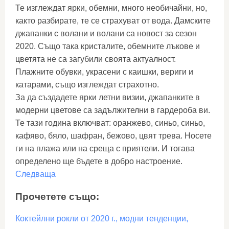
Те изглеждат ярки, обемни, много необичайни, но,
както разбирате, те се страхуват от вода. Дамските
джапанки с волани и волани са новост за сезон
2020. Също така кристалите, обемните лъкове и
цветята не са загубили своята актуалност.
Плажните обувки, украсени с каишки, вериги и
катарами, също изглеждат страхотно.
За да създадете ярки летни визии, джапанките в
модерни цветове са задължителни в гардероба ви.
Те тази година включват: оранжево, синьо, синьо,
кафяво, бяло, шафран, бежово, цвят трева. Носете
ги на плажа или на среща с приятели. И тогава
определено ще бъдете в добро настроение.
Следваща
Прочетете също:
Коктейлни рокли от 2020 г., модни тенденции,