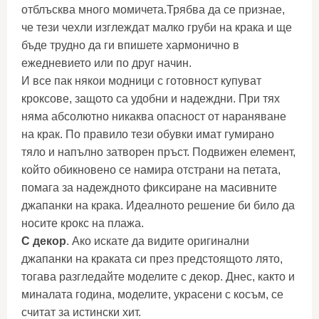
отблъсква много момичета.Трябва да се признае,
че тези чехли изглеждат малко груби на крака и ще
бъде трудно да ги впишете хармонично в
ежедневието или по друг начин.
И все пак някои модници с готовност купуват
кроксове, защото са удобни и надеждни. При тях
няма абсолютно никаква опасност от нараняване
на крак. По правило тези обувки имат гумирано
тяло и напълно затворен пръст. Подвижен елемент,
който обикновено се намира отстрани на петата,
помага за надеждното фиксиране на масивните
джапанки на крака. Идеалното решение би било да
носите крокс на плажа.
С декор
. Ако искате да видите оригинални
джапанки на краката си през предстоящото лято,
тогава разгледайте моделите с декор. Днес, както и
миналата година, моделите, украсени с косъм, се
считат за истински хит.