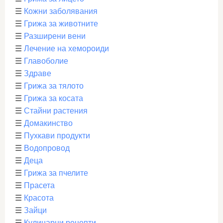
☰
Кожни заболявания
☰
Грижа за животните
☰
Разширени вени
☰
Лечение на хемороиди
☰
Главоболие
☰
Здраве
☰
Грижа за тялото
☰
Грижа за косата
☰
Стайни растения
☰
Домакинство
☰
Пухкави продукти
☰
Водопровод
☰
Деца
☰
Грижа за пчелите
☰
Прасета
☰
Красота
☰
Зайци
☰
Кулинарни рецепти