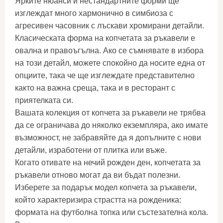
Ярките нюанси и нестандартните форми ще
изглеждат много хармонично в симбиоза с
агресивен часовник с лъскави хромирани детайли.
Класическата форма на копчетата за ръкавели е
овална и правоъгълна. Ако се съмнявате в избора
на този детайл, можете спокойно да носите една от
опциите, така че ще изглеждате представително
както на важна среща, така и в ресторант с
приятелката си.
Вашата колекция от копчета за ръкавели не трябва
да се ограничава до няколко екземпляра, ако имате
възможност, не забравяйте да я допълните с нови
детайли, изработени от плитка или въже.
Когато отивате на нечий рожден ден, копчетата за
ръкавели отново могат да ви бъдат полезни.
Изберете за подарък модел копчета за ръкавели,
който характеризира страстта на рожденика:
формата на футболна топка или състезателна кола.