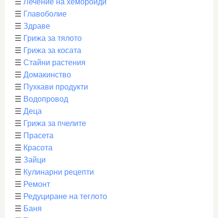
☰
Лечение на хемороиди
☰
Главоболие
☰
Здраве
☰
Грижа за тялото
☰
Грижа за косата
☰
Стайни растения
☰
Домакинство
☰
Пухкави продукти
☰
Водопровод
☰
Деца
☰
Грижа за пчелите
☰
Прасета
☰
Красота
☰
Зайци
☰
Кулинарни рецепти
☰
Ремонт
☰
Редуциране на теглото
☰
Баня