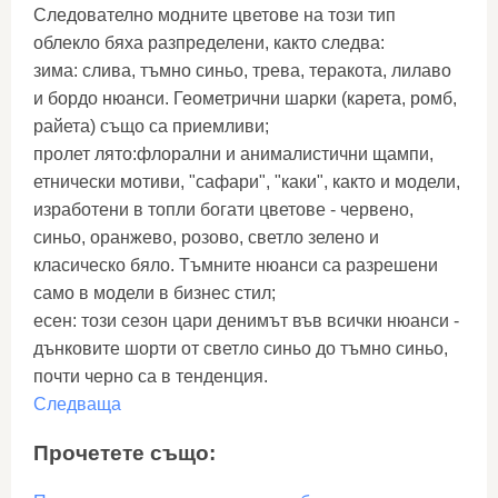
Следователно модните цветове на този тип
облекло бяха разпределени, както следва:
зима: слива, тъмно синьо, трева, теракота, лилаво
и бордо нюанси. Геометрични шарки (карета, ромб,
райета) също са приемливи;
пролет лято:флорални и анималистични щампи,
етнически мотиви, "сафари", "каки", както и модели,
изработени в топли богати цветове - червено,
синьо, оранжево, розово, светло зелено и
класическо бяло. Тъмните нюанси са разрешени
само в модели в бизнес стил;
есен: този сезон цари денимът във всички нюанси -
дънковите шорти от светло синьо до тъмно синьо,
почти черно са в тенденция.
Следваща
Прочетете също: