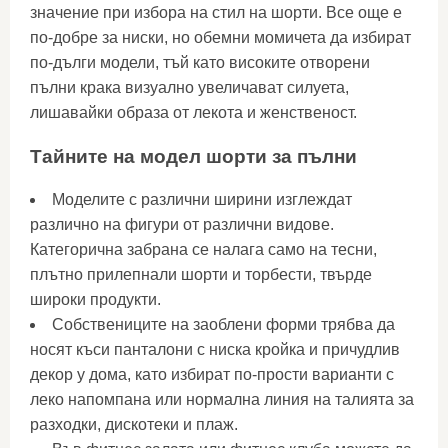
значение при избора на стил на шорти. Все още е
по-добре за ниски, но обемни момичета да избират
по-дълги модели, тъй като високите отворени
пълни крака визуално увеличават силуета,
лишавайки образа от лекота и женственост.
Тайните на модел шорти за пълни
Моделите с различни ширини изглеждат
различно на фигури от различни видове.
Категорична забрана се налага само на тесни,
плътно прилепнали шорти и торбести, твърде
широки продукти.
Собствениците на заоблени форми трябва да
носят къси панталони с ниска кройка и причудлив
декор у дома, като избират по-прости варианти с
леко напомпана или нормална линия на талията за
разходки, дискотеки и плаж.