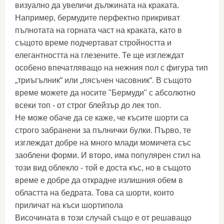
визуално да увеличи дължината на краката.
Например, бермудите перфектно прикриват
пълнотата на горната част на краката, като в
същото време подчертават стройността и
елегантността на глезените. Те ще изглеждат
особено впечатляващо на нежния пол с фигура тип
„триъгълник“ или „пясъчен часовник“. В същото
време можете да носите "Бермуди" с абсолютно
всеки топ - от строг блейзър до лек топ.
Не може обаче да се каже, че късите шорти са
строго забранени за пълнички булки. Първо, те
изглеждат добре на много млади момичета със
заоблени форми. И второ, има популярен стил на
този вид облекло - той е доста къс, но в същото
време е добре да открадне излишния обем в
областта на бедрата. Това са шорти, които
приличат на къси шортипола
Височината в този случай също е от решаващо