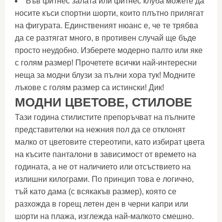
Във фитнес залата или фитнес клуба можете да
носите къси спортни шорти, които плътно прилягат
на фигурата. Единственият нюанс е, че те трябва
да се разтягат много, в противен случай ще бъде
просто неудобно. Изберете модерно палто или яке
с голям размер! Прочетете всички най-интересни
неща за модни блузи за пълни хора тук! Модните
лъкове с голям размер са истински! Дик!
МОДНИ ЦВЕТОВЕ, СТИЛОВЕ
Тази година стилистите препоръчват на пълните
представителки на нежния пол да се отклонят
малко от цветовите стереотипи, като избират цвета
на късите панталони в зависимост от времето на
годината, а не от наличието или отсъствието на
излишни килограми. По принцип това е логично,
тъй като дама (с всякакъв размер), която се
разхожда в горещ летен ден в черни капри или
шорти на плажа, изглежда най-малкото смешно.