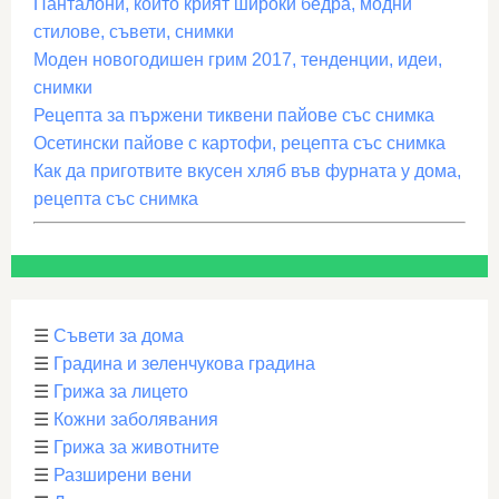
Панталони, които крият широки бедра, модни
стилове, съвети, снимки
Моден новогодишен грим 2017, тенденции, идеи,
снимки
Рецепта за пържени тиквени пайове със снимка
Осетински пайове с картофи, рецепта със снимка
Как да приготвите вкусен хляб във фурната у дома,
рецепта със снимка
☰
Съвети за дома
☰
Градина и зеленчукова градина
☰
Грижа за лицето
☰
Кожни заболявания
☰
Грижа за животните
☰
Разширени вени