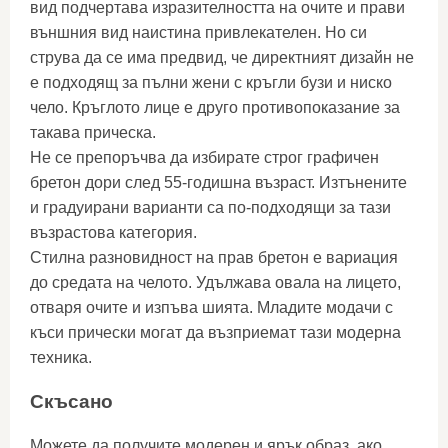
вид подчертава изразителността на очите и прави
външния вид наистина привлекателен. Но си
струва да се има предвид, че директният дизайн не
е подходящ за пълни жени с кръгли бузи и ниско
чело. Кръглото лице е друго противопоказание за
такава прическа.
Не се препоръчва да избирате строг графичен
бретон дори след 55-годишна възраст. Изтънените
и градуирани варианти са по-подходящи за тази
възрастова категория.
Стилна разновидност на прав бретон е вариация
до средата на челото. Удължава овала на лицето,
отваря очите и изпъва шията. Младите модачи с
къси прически могат да възприемат тази модерна
техника.
Скъсано
Можете да получите модерен и ярък образ, ако