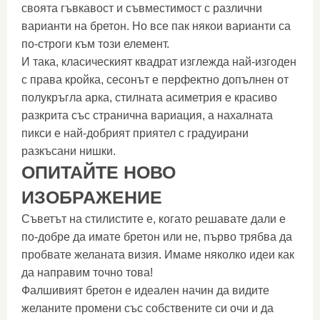
своята гъвкавост и съвместимост с различни
варианти на бретон. Но все пак някои варианти са
по-строги към този елемент.
И така, класическият квадрат изглежда най-изгоден
с права кройка, сесонът е перфектно допълнен от
полукръгла арка, стилната асиметрия е красиво
разкрита със странична вариация, а нахалната
пикси е най-добрият приятел с градуирани
разкъсани нишки.
ОПИТАЙТЕ НОВО
ИЗОБРАЖЕНИЕ
Съветът на стилистите е, когато решавате дали е
по-добре да имате бретон или не, първо трябва да
пробвате желаната визия. Имаме няколко идеи как
да направим точно това!
Фалшивият бретон е идеален начин да видите
желаните промени със собствените си очи и да