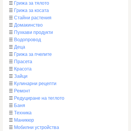
☰
Грижа за тялото
☰
Грижа за косата
☰
Стайни растения
☰
Домакинство
☰
Пухкави продукти
☰
Водопровод
☰
Деца
☰
Грижа за пчелите
☰
Прасета
☰
Красота
☰
Зайци
☰
Кулинарни рецепти
☰
Ремонт
☰
Редуциране на теглото
☰
Баня
☰
Техника
☰
Маникюр
☰
Мобилни устройства