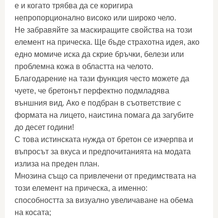
е и когато трябва да се коригира
непропорционално високо или широко чело.
Не забравяйте за маскиращите свойства на този
елемент на прическа. Ще бъде страхотна идея, ако
едно момиче иска да скрие бръчки, белези или
проблемна кожа в областта на челото.
Благодарение на тази функция често можете да
чуете, че бретонът перфектно подмладява
външния вид. Ако е подбран в съответствие с
формата на лицето, наистина помага да загубите
до десет години!
С това истинската нужда от бретон се изчерпва и
въпросът за вкуса и предпочитанията на модата
излиза на преден план.
Мнозина също са привлечени от предимствата на
този елемент на прическа, а именно:
способността за визуално увеличаване на обема
на косата;