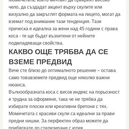
чело, да създадат акцент върху скулите или
визуално да закръглят формата на лицето, могат да
вземат под внимание тази тенденция. Тази
прическа е идеална за жени над 45 години с права
коса - те ще бъдат възхитени от нейните
подмладяващи свойства.
КАКВО ОЩЕ ТРЯБВА ДА СЕ
ВЗЕМЕ ПРЕДВИД
Вече сте близо до оптималното решение – остава
само товавземете предвид още няколко важни
нюанса.
Вълнообразната коса с висок индекс на порьозност
е трудна за оформяне, така че не трябва да
избирате плоски или креативни бретони с тях.
Момичетата с красиви скули са идеални за прави
предни нишки. За перфектен образ можете да
прибягвате до стилизиране с ютия.