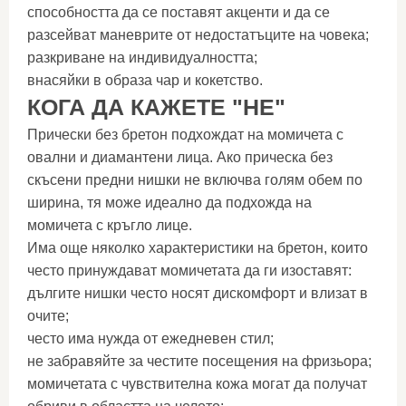
способността да се поставят акценти и да се
разсейват маневрите от недостатъците на човека;
разкриване на индивидуалността;
внасяйки в образа чар и кокетство.
КОГА ДА КАЖЕТЕ "НЕ"
Прически без бретон подхождат на момичета с
овални и диамантени лица. Ако прическа без
скъсени предни нишки не включва голям обем по
ширина, тя може идеално да подхожда на
момичета с кръгло лице.
Има още няколко характеристики на бретон, които
често принуждават момичетата да ги изоставят:
дългите нишки често носят дискомфорт и влизат в
очите;
често има нужда от ежедневен стил;
не забравяйте за честите посещения на фризьора;
момичетата с чувствителна кожа могат да получат