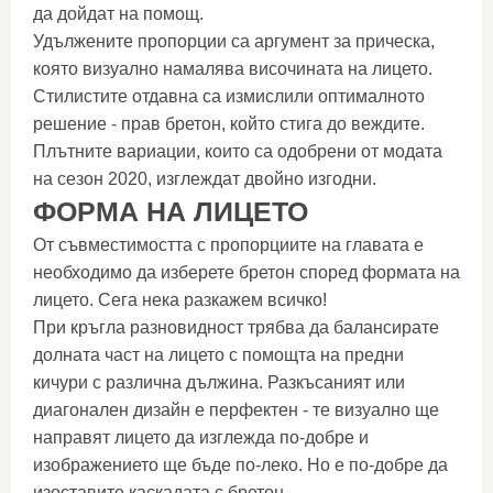
да дойдат на помощ.
Удължените пропорции са аргумент за прическа,
която визуално намалява височината на лицето.
Стилистите отдавна са измислили оптималното
решение - прав бретон, който стига до веждите.
Плътните вариации, които са одобрени от модата
на сезон 2020, изглеждат двойно изгодни.
ФОРМА НА ЛИЦЕТО
От съвместимостта с пропорциите на главата е
необходимо да изберете бретон според формата на
лицето. Сега нека разкажем всичко!
При кръгла разновидност трябва да балансирате
долната част на лицето с помощта на предни
кичури с различна дължина. Разкъсаният или
диагонален дизайн е перфектен - те визуално ще
направят лицето да изглежда по-добре и
изображението ще бъде по-леко. Но е по-добре да
изоставите каскадата с бретон.