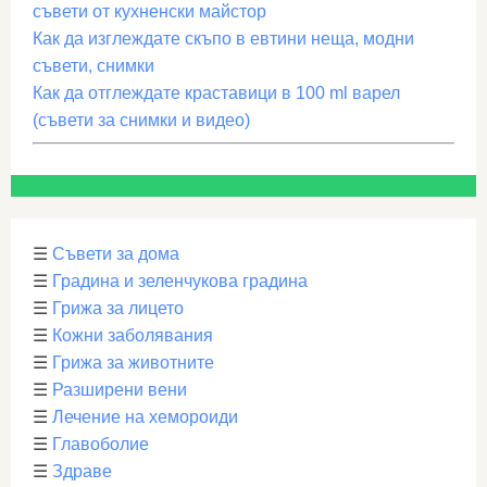
съвети от кухненски майстор
Как да изглеждате скъпо в евтини неща, модни
съвети, снимки
Как да отглеждате краставици в 100 ml варел
(съвети за снимки и видео)
☰
Съвети за дома
☰
Градина и зеленчукова градина
☰
Грижа за лицето
☰
Кожни заболявания
☰
Грижа за животните
☰
Разширени вени
☰
Лечение на хемороиди
☰
Главоболие
☰
Здраве