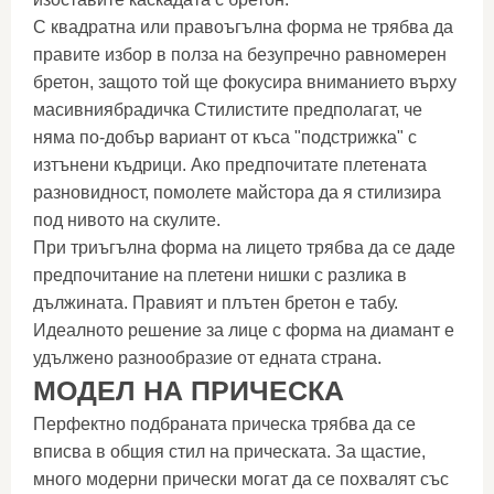
С квадратна или правоъгълна форма не трябва да
правите избор в полза на безупречно равномерен
бретон, защото той ще фокусира вниманието върху
масивниябрадичка Стилистите предполагат, че
няма по-добър вариант от къса "подстрижка" с
изтънени къдрици. Ако предпочитате плетената
разновидност, помолете майстора да я стилизира
под нивото на скулите.
При триъгълна форма на лицето трябва да се даде
предпочитание на плетени нишки с разлика в
дължината. Правият и плътен бретон е табу.
Идеалното решение за лице с форма на диамант е
удължено разнообразие от едната страна.
МОДЕЛ НА ПРИЧЕСКА
Перфектно подбраната прическа трябва да се
вписва в общия стил на прическата. За щастие,
много модерни прически могат да се похвалят със