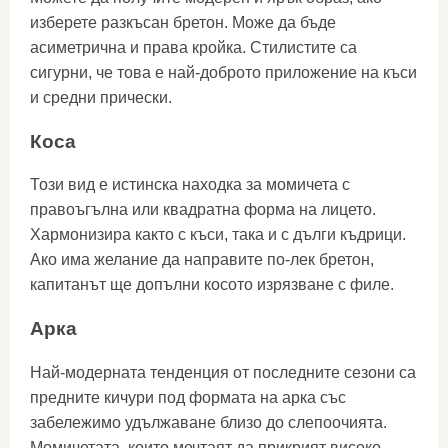
изберете разкъсан бретон. Може да бъде
асиметрична и права кройка. Стилистите са
сигурни, че това е най-доброто приложение на къси
и средни прически.
Коса
Този вид е истинска находка за момичета с
правоъгълна или квадратна форма на лицето.
Хармонизира както с къси, така и с дълги къдрици.
Ако има желание да направите по-лек бретон,
капитанът ще допълни косото изрязване с филе.
Арка
Най-модерната тенденция от последните сезони са
предните кичури под формата на арка със
забележимо удължаване близо до слепоочията.
Момичетата, които мечтаят да прикрият високо