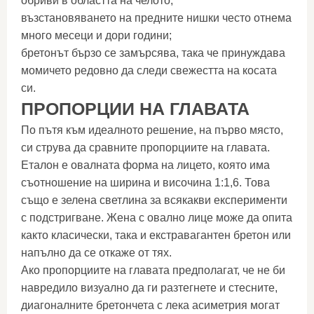
обриви в областта на челото;
възстановяването на предните нишки често отнема
много месеци и дори години;
бретонът бързо се замърсява, така че принуждава
момичето редовно да следи свежестта на косата
си.
ПРОПОРЦИИ НА ГЛАВАТА
По пътя към идеалното решение, на първо място,
си струва да сравните пропорциите на главата.
Еталон е овалната форма на лицето, която има
съотношение на ширина и височина 1:1,6. Това
също е зелена светлина за всякакви експерименти
с подстригване. Жена с овално лице може да опита
както класически, така и екстравагантен бретон или
напълно да се откаже от тях.
Ако пропорциите на главата предполагат, че не би
навредило визуално да ги разтегнете и стесните,
диагоналните бретончета с лека асиметрия могат