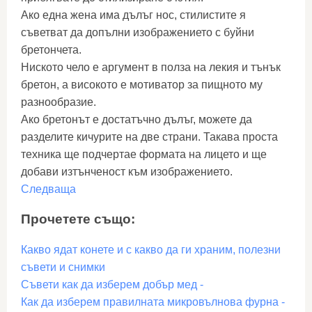
Ако една жена има дълъг нос, стилистите я
съветват да допълни изображението с буйни
бретончета.
Ниското чело е аргумент в полза на лекия и тънък
бретон, а високото е мотиватор за пищното му
разнообразие.
Ако бретонът е достатъчно дълъг, можете да
разделите кичурите на две страни. Такава проста
техника ще подчертае формата на лицето и ще
добави изтънченост към изображението.
Следваща
Прочетете също:
Какво ядат конете и с какво да ги храним, полезни
съвети и снимки
Съвети как да изберем добър мед -
Как да изберем правилната микровълнова фурна -