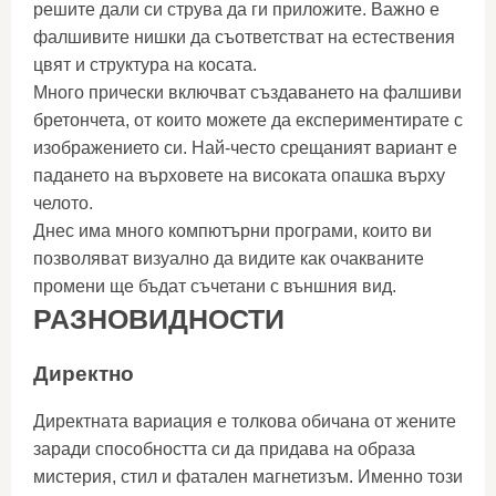
решите дали си струва да ги приложите. Важно е
фалшивите нишки да съответстват на естествения
цвят и структура на косата.
Много прически включват създаването на фалшиви
бретончета, от които можете да експериментирате с
изображението си. Най-често срещаният вариант е
падането на върховете на високата опашка върху
челото.
Днес има много компютърни програми, които ви
позволяват визуално да видите как очакваните
промени ще бъдат съчетани с външния вид.
РАЗНОВИДНОСТИ
Директно
Директната вариация е толкова обичана от жените
заради способността си да придава на образа
мистерия, стил и фатален магнетизъм. Именно този