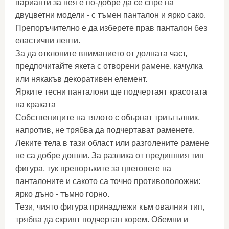
варианти за нея е по-добре да се спре на
двуцветни модели - с тъмен панталон и ярко сако.
Препоръчително е да изберете прав панталон без
еластични ленти.
За да отклоните вниманието от долната част,
предпочитайте якета с отворени рамене, качулка
или някакъв декоративен елемент.
Ярките тесни панталони ще подчертаят красотата
на краката
Собствениците на тялото с обърнат триъгълник,
напротив, не трябва да подчертават раменете.
Леките тела в тази област или разголените рамене
не са добре дошли. За разлика от предишния тип
фигура, тук препоръките за цветовете на
панталоните и сакото са точно противоположни:
ярко дъно - тъмно горно.
Тези, чиято фигура принадлежи към овалния тип,
трябва да скрият подчертан корем. Обемни и