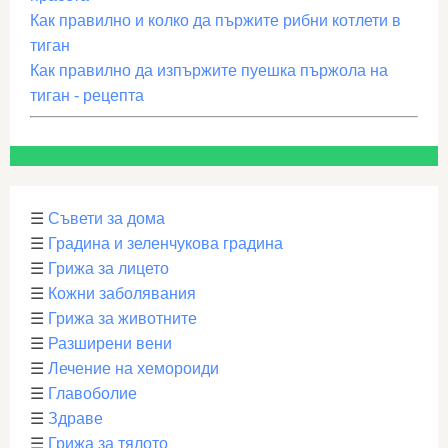
Как правилно и колко да пържите рибни котлети в
тиган
Как правилно да изпържите пуешка пържола на
тиган - рецепта
☰
Съвети за дома
☰
Градина и зеленчукова градина
☰
Грижа за лицето
☰
Кожни заболявания
☰
Грижа за животните
☰
Разширени вени
☰
Лечение на хемороиди
☰
Главоболие
☰
Здраве
☰
Грижа за тялото