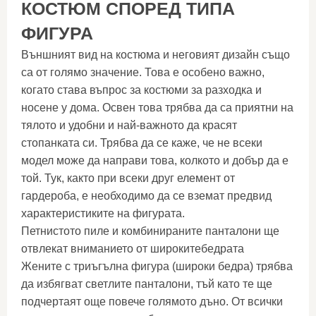
КОСТЮМ СПОРЕД ТИПА
ФИГУРА
Външният вид на костюма и неговият дизайн също
са от голямо значение. Това е особено важно,
когато става въпрос за костюми за разходка и
носене у дома. Освен това трябва да са приятни на
тялото и удобни и най-важното да красят
стопанката си. Трябва да се каже, че не всеки
модел може да направи това, колкото и добър да е
той. Тук, както при всеки друг елемент от
гардероба, е необходимо да се вземат предвид
характеристиките на фигурата.
Петнистото пиле и комбинираните панталони ще
отвлекат вниманието от широкитебедрата
Жените с триъгълна фигура (широки бедра) трябва
да избягват светлите панталони, тъй като те ще
подчертаят още повече голямото дъно. От всички