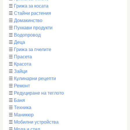
☰
Грижа за косата
☰
Стайни растения
☰
Домакинство
☰
Пухкави продукти
☰
Водопровод
☰
Деца
☰
Грижа за пчелите
☰
Прасета
☰
Красота
☰
Зайци
☰
Кулинарни рецепти
☰
Ремонт
☰
Редуциране на теглото
☰
Баня
☰
Техника
☰
Маникюр
☰
Мобилни устройства
☰
Мода и стил