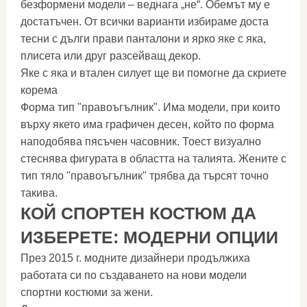
безформени модели – веднага „не“. Обемът му е
достатъчен. От всички варианти избираме доста
тесни с дълги прави панталони и ярко яке с яка,
плисета или друг разсейващ декор.
Яке с яка и втален силует ще ви помогне да скриете
корема
Форма тип "правоъгълник". Има модели, при които
върху якето има графичен десен, който по форма
наподобява пясъчен часовник. Тоест визуално
стеснява фигурата в областта на талията. Жените с
тип тяло "правоъгълник" трябва да търсят точно
такива.
КОЙ СПОРТЕН КОСТЮМ ДА
ИЗБЕРЕТЕ: МОДЕРНИ ОПЦИИ
През 2015 г. модните дизайнери продължиха
работата си по създаването на нови модели
спортни костюми за жени.