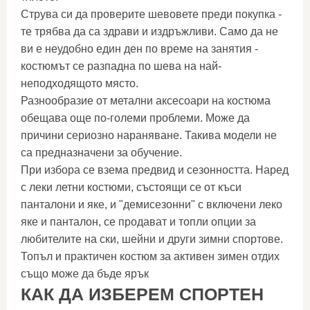
Струва си да проверите шевовете преди покупка -
те трябва да са здрави и издръжливи. Само да не
ви е неудобно един ден по време на занятия -
костюмът се разпадна по шева на най-
неподходящото място.
Разнообразие от метални аксесоари на костюма
обещава още по-големи проблеми. Може да
причини сериозно нараняване. Такива модели не
са предназначени за обучение.
При избора се взема предвид и сезонността. Наред
с леки летни костюми, състоящи се от къси
панталони и яке, и "демисезонни" с включени леко
яке и панталон, се продават и топли опции за
любителите на ски, шейни и други зимни спортове.
Топъл и практичен костюм за активен зимен отдих
също може да бъде ярък
КАК ДА ИЗБЕРЕМ СПОРТЕН