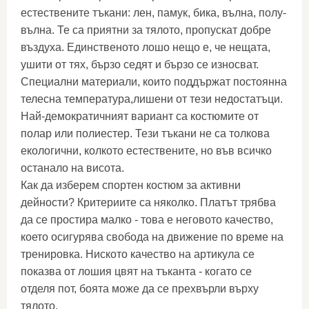
естествените тъкани: лен, памук, бика, вълна, полу-
вълна. Те са приятни за тялото, пропускат добре
въздуха. Единственото лошо нещо е, че нещата,
ушити от тях, бързо седят и бързо се износват.
Специални материали, които поддържат постоянна
телесна температура,лишени от тези недостатъци.
Най-демократичният вариант са костюмите от
полар или полиестер. Тези тъкани не са толкова
екологични, колкото естествените, но във всичко
останало на висота.
Как да изберем спортен костюм за активни
дейности? Критериите са няколко. Платът трябва
да се простира малко - това е неговото качество,
което осигурява свобода на движение по време на
тренировка. Ниското качество на артикула се
показва от лошия цвят на тъканта - когато се
отделя пот, боята може да се прехвърли върху
тялото.