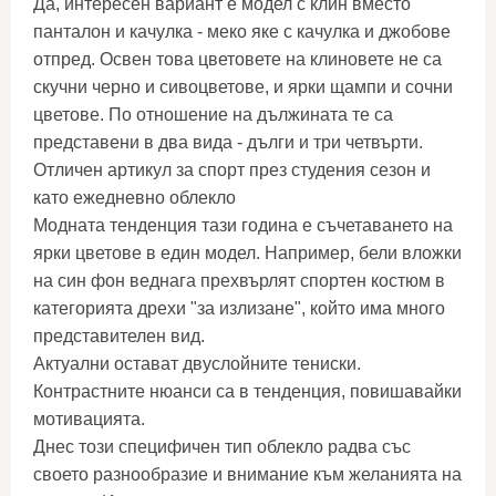
Да, интересен вариант е модел с клин вместо
панталон и качулка - меко яке с качулка и джобове
отпред. Освен това цветовете на клиновете не са
скучни черно и сивоцветове, и ярки щампи и сочни
цветове. По отношение на дължината те са
представени в два вида - дълги и три четвърти.
Отличен артикул за спорт през студения сезон и
като ежедневно облекло
Модната тенденция тази година е съчетаването на
ярки цветове в един модел. Например, бели вложки
на син фон веднага прехвърлят спортен костюм в
категорията дрехи "за излизане", който има много
представителен вид.
Актуални остават двуслойните тениски.
Контрастните нюанси са в тенденция, повишавайки
мотивацията.
Днес този специфичен тип облекло радва със
своето разнообразие и внимание към желанията на