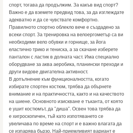
спорт, тогава да продължим. За какъв вид спорт?
Важно е да вземете предвид това, за да изглеждате
адекватно и да се чувствате комфортно.
Правилното спортно облекло вече е създадено за
всеки спорт. За тренировка на велоергометър са ви
необходими вело обувки и горнище, за йога
еластично трико и тениска, а за скачане изберете
панталон с ластик в долната част. Има специално
оборудване за аква аеробика, планински преходи и
други видове двигателна активност.
В допълнение към функционалността, когато
избирате спортен костюм, трябва да обърнете
внимание и на практичността, както и на качеството
на шиене. Основното изискване е тъканта, от която
е ушит костюмът, да "диша". Освен това трябва да
е хигроскопичен, тъй като изпотяването се
увеличава по време на спорт и е важно влагата да
се изпарява бързо. Най-приемливият вариант е