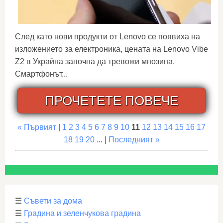
След като нови продукти от Lenovo се появиха на
изложението за електроника, цената на Lenovo Vibe
Z2 в Украйна започна да тревожи мнозина.
Смартфонът...
ПРОЧЕТЕТЕ ПОВЕЧЕ
« Първият
|
1
2
3
4
5
6
7
8
9
10
11
12
13
14
15
16
17
18
19
20
... |
Последният »
☰
Съвети за дома
☰
Градина и зеленчукова градина