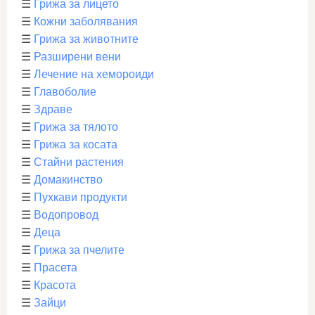
☰
Грижа за лицето
☰
Кожни заболявания
☰
Грижа за животните
☰
Разширени вени
☰
Лечение на хемороиди
☰
Главоболие
☰
Здраве
☰
Грижа за тялото
☰
Грижа за косата
☰
Стайни растения
☰
Домакинство
☰
Пухкави продукти
☰
Водопровод
☰
Деца
☰
Грижа за пчелите
☰
Прасета
☰
Красота
☰
Зайци