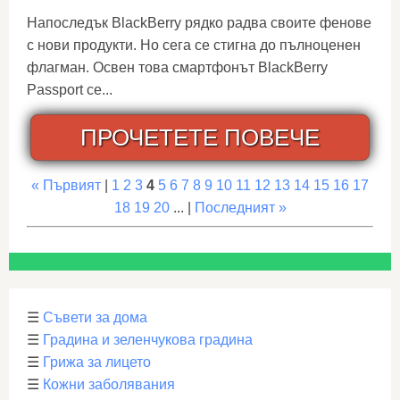
Напоследък BlackBerry рядко радва своите фенове
с нови продукти. Но сега се стигна до пълноценен
флагман. Освен това смартфонът BlackBerry
Passport се...
ПРОЧЕТЕТЕ ПОВЕЧЕ
« Първият
|
1
2
3
4
5
6
7
8
9
10
11
12
13
14
15
16
17
18
19
20
... |
Последният »
☰
Съвети за дома
☰
Градина и зеленчукова градина
☰
Грижа за лицето
☰
Кожни заболявания