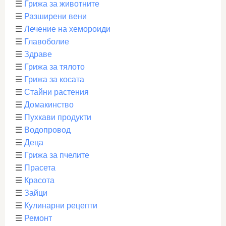
☰
Грижа за животните
☰
Разширени вени
☰
Лечение на хемороиди
☰
Главоболие
☰
Здраве
☰
Грижа за тялото
☰
Грижа за косата
☰
Стайни растения
☰
Домакинство
☰
Пухкави продукти
☰
Водопровод
☰
Деца
☰
Грижа за пчелите
☰
Прасета
☰
Красота
☰
Зайци
☰
Кулинарни рецепти
☰
Ремонт