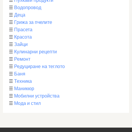
☰
Пухкави продукти
☰
Водопровод
☰
Деца
☰
Грижа за пчелите
☰
Прасета
☰
Красота
☰
Зайци
☰
Кулинарни рецепти
☰
Ремонт
☰
Редуциране на теглото
☰
Баня
☰
Техника
☰
Маникюр
☰
Мобилни устройства
☰
Мода и стил