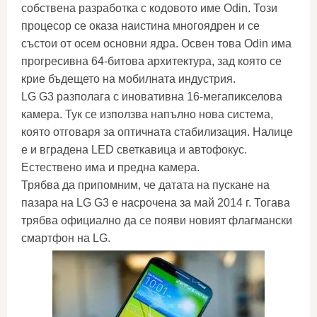
собствена разработка с кодовото име Odin. Този
процесор се оказа наистина многоядрен и се
състои от осем основни ядра. Освен това Odin има
прогресивна 64-битова архитектура, зад която се
крие бъдещето на мобилната индустрия.
LG G3 разполага с иновативна 16-мегапикселова
камера. Тук се използва напълно нова система,
която отговаря за оптичната стабилизация. Налице
е и вградена LED светкавица и автофокус.
Естествено има и предна камера.
Трябва да припомним, че датата на пускане на
пазара на LG G3 е насрочена за май 2014 г. Тогава
трябва официално да се появи новият флагмански
смартфон на LG.