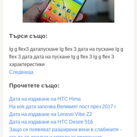
Търси също:
lg g flex3 датапускане lg flex 3 дата на пускане lg g
flex 3 дата дата на пускане lg g flex 3 lg g flex 3
характеристики
Следваща
Прочетете също:
Дата на издаване на HTC Hima
На коя дата започва Великият пост през 2017 г
Дата на издаване на Lenovo Vibe Z2
Дата на издаване на HTC Desire 516
Защо се появяват разширени вени в слабините -