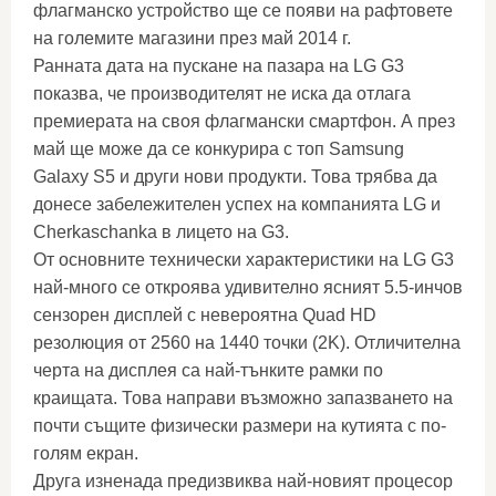
флагманско устройство ще се появи на рафтовете
на големите магазини през май 2014 г.
Ранната дата на пускане на пазара на LG G3
показва, че производителят не иска да отлага
премиерата на своя флагмански смартфон. А през
май ще може да се конкурира с топ Samsung
Galaxy S5 и други нови продукти. Това трябва да
донесе забележителен успех на компанията LG и
Cherkaschanka в лицето на G3.
От основните технически характеристики на LG G3
най-много се откроява удивително ясният 5.5-инчов
сензорен дисплей с невероятна Quad HD
резолюция от 2560 на 1440 точки (2K). Отличителна
черта на дисплея са най-тънките рамки по
краищата. Това направи възможно запазването на
почти същите физически размери на кутията с по-
голям екран.
Друга изненада предизвиква най-новият процесор