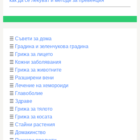
как да се лекуват и методи за превенция
☰
Съвети за дома
☰
Градина и зеленчукова градина
☰
Грижа за лицето
☰
Кожни заболявания
☰
Грижа за животните
☰
Разширени вени
☰
Лечение на хемороиди
☰
Главоболие
☰
Здраве
☰
Грижа за тялото
☰
Грижа за косата
☰
Стайни растения
☰
Домакинство