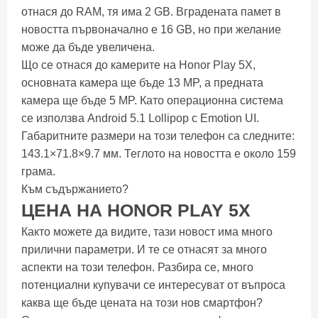
отнася до RAM, тя има 2 GB. Вградената памет в
новостта първоначално е 16 GB, но при желание
може да бъде увеличена.
Що се отнася до камерите на Honor Play 5X,
основната камера ще бъде 13 MP, а предната
камера ще бъде 5 MP. Като операционна система
се използва Android 5.1 Lollipop с Emotion UI.
Габаритните размери на този телефон са следните:
143.1×71.8×9.7 мм. Теглото на новостта е около 159
грама.
Към съдържанието?
ЦЕНА НА HONOR PLAY 5X
Както можете да видите, тази новост има много
прилични параметри. И те се отнасят за много
аспекти на този телефон. Разбира се, много
потенциални купувачи се интересуват от въпроса
каква ще бъде цената на този нов смартфон?