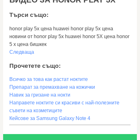
Търси също:
honor play 5x цена huawei honor play 5x цена
новини от honor play 5x huawei honor 5X цена honor
5 x цена бишкек
Следваща
Прочетете също:
Всичко за това как растат ноктите
Препарат за премахване на кожички
Навик за гризане на нокти
Направете ноктите си красиви с най-полезните
съвети на козметиците
Кейсове за Samsung Galaxy Note 4