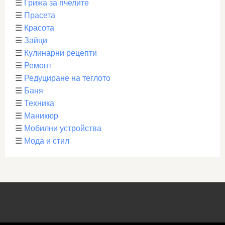
☰
Грижа за пчелите
☰
Прасета
☰
Красота
☰
Зайци
☰
Кулинарни рецепти
☰
Ремонт
☰
Редуциране на теглото
☰
Баня
☰
Техника
☰
Маникюр
☰
Мобилни устройства
☰
Мода и стил