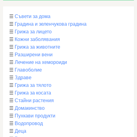
☰
Съвети за дома
☰
Градина и зеленчукова градина
☰
Грижа за лицето
☰
Кожни заболявания
☰
Грижа за животните
☰
Разширени вени
☰
Лечение на хемороиди
☰
Главоболие
☰
Здраве
☰
Грижа за тялото
☰
Грижа за косата
☰
Стайни растения
☰
Домакинство
☰
Пухкави продукти
☰
Водопровод
☰
Деца