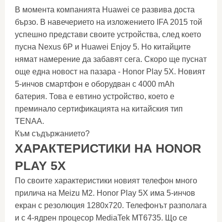
В момента компанията Huawei се развива доста
бързо. В навечерието на изложението IFA 2015 той
успешно представи своите устройства, след което
пусна Nexus 6P и Huawei Enjoy 5. Но китайците
нямат намерение да забавят сега. Скоро ще пуснат
още една новост на пазара - Honor Play 5X. Новият
5-инчов смартфон е оборудван с 4000 mAh
батерия. Това е евтино устройство, което е
преминало сертификацията на китайския тип
TENAA.
Към съдържанието?
ХАРАКТЕРИСТИКИ НА HONOR
PLAY 5X
По своите характеристики новият телефон много
прилича на Meizu M2. Honor Play 5X има 5-инчов
екран с резолюция 1280x720. Телефонът разполага
и с 4-ядрен процесор MediaTek MT6735. Що се