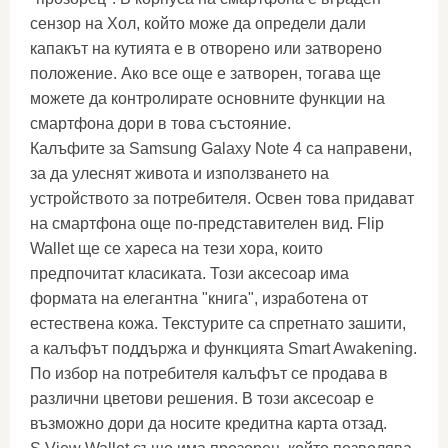
сензор на Хол, който може да определи дали
капакът на кутията е в отворено или затворено
положение. Ако все още е затворен, тогава ще
можете да контролирате основните функции на
смартфона дори в това състояние.
Калъфите за Samsung Galaxy Note 4 са направени,
за да улеснят живота и използването на
устройството за потребителя. Освен това придават
на смартфона още по-представителен вид. Flip
Wallet ще се хареса на тези хора, които
предпочитат класиката. Този аксесоар има
формата на елегантна "книга", изработена от
естествена кожа. Текстурите са спретнато зашити,
а калъфът поддържа и функцията Smart Awakening.
По избор на потребителя калъфът се продава в
различни цветови решения. В този аксесоар е
възможно дори да носите кредитна карта отзад.