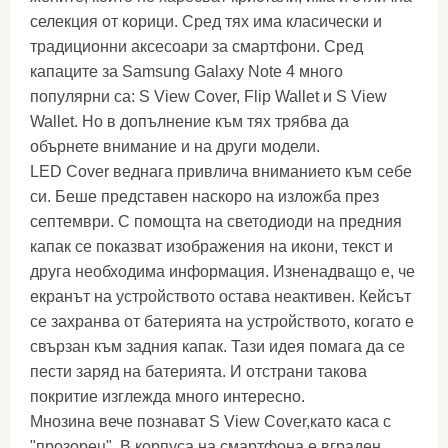
селекция от корици. Сред тях има класически и
традиционни аксесоари за смартфони. Сред
капаците за Samsung Galaxy Note 4 много
популярни са: S View Cover, Flip Wallet и S View
Wallet. Но в допълнение към тях трябва да
обърнете внимание и на други модели.
LED Cover веднага привлича вниманието към себе
си. Беше представен наскоро на изложба през
септември. С помощта на светодиоди на предния
капак се показват изображения на икони, текст и
друга необходима информация. Изненадващо е, че
екранът на устройството остава неактивен. Кейсът
се захранва от батерията на устройството, когато е
свързан към задния капак. Тази идея помага да се
пести заряд на батерията. И отстрани такова
покритие изглежда много интересно.
Мнозина вече познават S View Cover,като каса с
"прозорец". В корпуса на смартфона е вграден