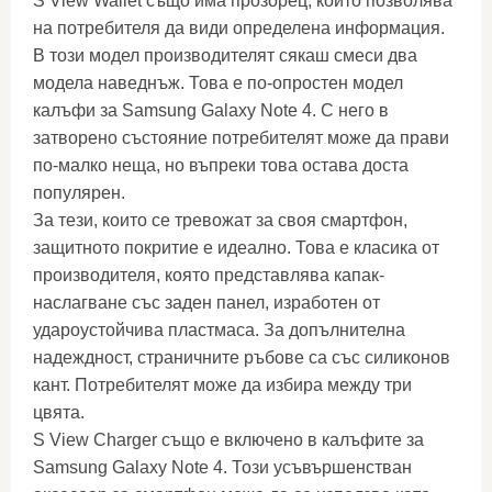
S View Wallet също има прозорец, който позволява
на потребителя да види определена информация.
В този модел производителят сякаш смеси два
модела наведнъж. Това е по-опростен модел
калъфи за Samsung Galaxy Note 4. С него в
затворено състояние потребителят може да прави
по-малко неща, но въпреки това остава доста
популярен.
За тези, които се тревожат за своя смартфон,
защитното покритие е идеално. Това е класика от
производителя, която представлява капак-
наслагване със заден панел, изработен от
удароустойчива пластмаса. За допълнителна
надеждност, страничните ръбове са със силиконов
кант. Потребителят може да избира между три
цвята.
S View Charger също е включено в калъфите за
Samsung Galaxy Note 4. Този усъвършенстван