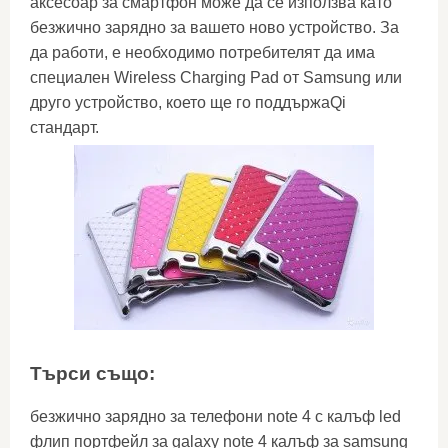
аксесоар за смартфон може да се използва като
безжично зарядно за вашето ново устройство. За
да работи, е необходимо потребителят да има
специален Wireless Charging Pad от Samsung или
друго устройство, което ще го поддържаQi
стандарт.
Търси също:
безжично зарядно за телефони note 4 с калъф led
флип портфейл за galaxy note 4 калъф за samsung