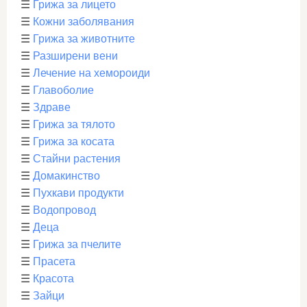
☰
Грижа за лицето
☰
Кожни заболявания
☰
Грижа за животните
☰
Разширени вени
☰
Лечение на хемороиди
☰
Главоболие
☰
Здраве
☰
Грижа за тялото
☰
Грижа за косата
☰
Стайни растения
☰
Домакинство
☰
Пухкави продукти
☰
Водопровод
☰
Деца
☰
Грижа за пчелите
☰
Прасета
☰
Красота
☰
Зайци