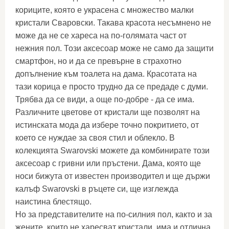
кориците, която е украсена с множество малки
кристали Сваровски. Такава красота несъмнено не
може да не се хареса на по-голямата част от
нежния пол. Този аксесоар може не само да защити
смартфон, но и да се превърне в страхотно
допълнение към тоалета на дама. Красотата на
тази корица е просто трудно да се предаде с думи.
Трябва да се види, а още по-добре - да се има.
Различните цветове от кристали ще позволят на
истинската мода да избере точно покритието, от
което се нуждае за своя стил и облекло. В
колекцията Swarovski можете да комбинирате този
аксесоар с гривни или пръстени. Дама, която ще
носи бижута от известен производител и ще държи
калъф Swarovski в ръцете си, ще изглежда
наистина блестящо.
Но за представителите на по-силния пол, както и за
жените, които не харесват кристали, има и отлична