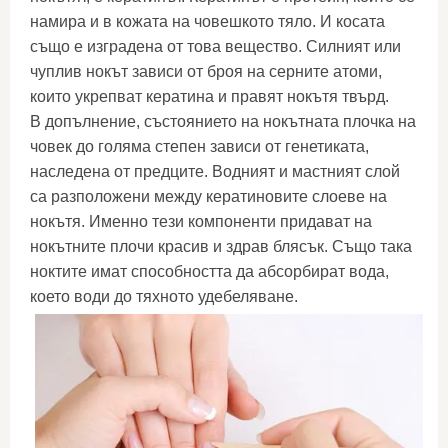
намира и в кожата на човешкото тяло. И косата
също е изградена от това вещество. Силният или
чуплив нокът зависи от броя на серните атоми,
които укрепват кератина и правят нокътя твърд.
В допълнение, състоянието на нокътната плочка на
човек до голяма степен зависи от генетиката,
наследена от предците. Водният и мастният слой
са разположени между кератиновите слоеве на
нокътя. Именно тези компоненти придават на
нокътните плочи красив и здрав блясък. Също така
ноктите имат способността да абсорбират вода,
което води до тяхното удебеляване.