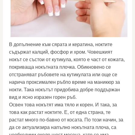
В допълнение към сярата и кератина, ноктите
съдържат калций, фосфор и хром. Човешкият
нокът се състои от кутикула, която е част от кожата,
покриваща нокътната плочка. Обикновено се
отстраняват ръбовете на кутикулата или още се
нарича проксимален ръбпо време на маникюр за
нокти. Така нокътът придобива добре поддържан
вид и ясно изразен горен ръб.
Освен това нокътят има тяло и корен. И така, за
това как растат ноктите. Е, от една страна, те
растат много по-бавно от косата. По този начин, за
да се актуализира напълно нокътната плоча, са
необходими около шест месеца, като се има