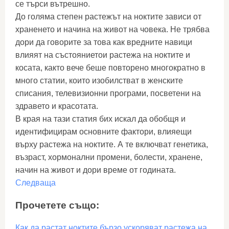
се търси вътрешно.
До голяма степен растежът на ноктите зависи от
храненето и начина на живот на човека. Не трябва
дори да говорите за това как вредните навици
влияят на състояниетои растежа на ноктите и
косата, както вече беше повторено многократно в
много статии, които изобилстват в женските
списания, телевизионни програми, посветени на
здравето и красотата.
В края на тази статия бих искал да обобщя и
идентифицирам основните фактори, влияещи
върху растежа на ноктите. А те включват генетика,
възраст, хормонални промени, болести, хранене,
начин на живот и дори време от годината.
Следваща
Прочетете също:
Как да растат ноктите бързо ускоряват растежа на