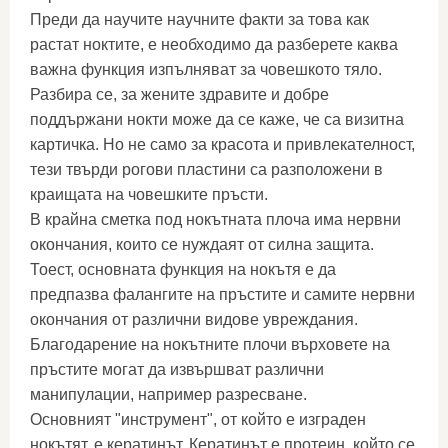
Преди да научите научните факти за това как
растат ноктите, е необходимо да разберете каква
важна функция изпълняват за човешкото тяло.
Разбира се, за жените здравите и добре
поддържани нокти може да се каже, че са визитна
картичка. Но не само за красота и привлекателност,
тези твърди рогови пластини са разположени в
краищата на човешките пръсти.
В крайна сметка под нокътната плоча има нервни
окончания, които се нуждаят от силна защита.
Тоест, основната функция на нокътя е да
предпазва фалангите на пръстите и самите нервни
окончания от различни видове увреждания.
Благодарение на нокътните плочи върховете на
пръстите могат да извършват различни
манипулации, например разресване.
Основният "инструмент", от който е изграден
нокътят, е кератинът. Кератинът е протеин, който се