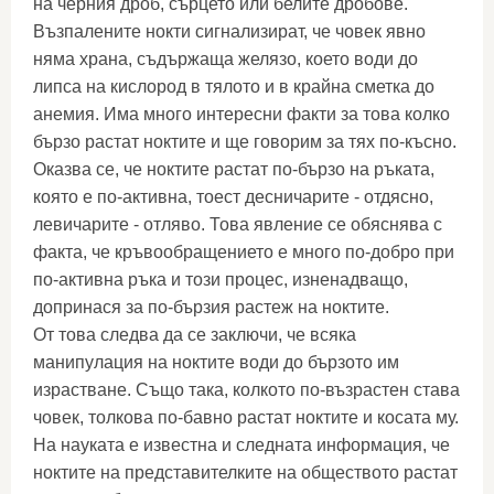
на черния дроб, сърцето или белите дробове.
Възпалените нокти сигнализират, че човек явно
няма храна, съдържаща желязо, което води до
липса на кислород в тялото и в крайна сметка до
анемия. Има много интересни факти за това колко
бързо растат ноктите и ще говорим за тях по-късно.
Оказва се, че ноктите растат по-бързо на ръката,
която е по-активна, тоест десничарите - отдясно,
левичарите - отляво. Това явление се обяснява с
факта, че кръвообращението е много по-добро при
по-активна ръка и този процес, изненадващо,
допринася за по-бързия растеж на ноктите.
От това следва да се заключи, че всяка
манипулация на ноктите води до бързото им
израстване. Също така, колкото по-възрастен става
човек, толкова по-бавно растат ноктите и косата му.
На науката е известна и следната информация, че
ноктите на представителките на обществото растат