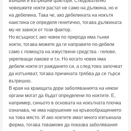
външни и вътрешни фактори. Следователно
човешките нокти растат не само на дължина, но и
на дебелина. Така че, ако дебелината на нокътя
наистина се определя генетично, тогава дължината
му не зависи от този фактор.
Но всъщност, ако човек по природа има тънки
нокти, тогава можете да ги направите по-дебели
само с помощта на изкуствени средства - гелове,
укрепващи лакове и т.н. Но когато човек има
дебели нокти от раждането си, а след това започват
да изтъняват, тогава причината трябва да се търси
вътрешно.
В края на краищата дори заболяванията на някои
органи могат да бъдат определени по ноктите. Е,
например, синьото в основата на нокътната плочка
означава, че има нарушение на кръвообращението
на това място. И ако ноктите имат много изпъкнала
форма, тогава товаможе да показва заболявания