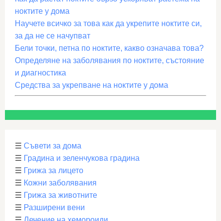
ноктите у дома
Научете всичко за това как да укрепите ноктите си,
за да не се начупват
Бели точки, петна по ноктите, какво означава това?
Определяне на заболявания по ноктите, състояние
и диагностика
Средства за укрепване на ноктите у дома
☰
Съвети за дома
☰
Градина и зеленчукова градина
☰
Грижа за лицето
☰
Кожни заболявания
☰
Грижа за животните
☰
Разширени вени
☰
Лечение на хемороиди