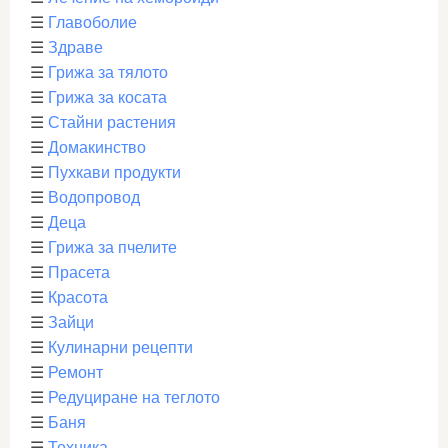
☰
Главоболие
☰
Здраве
☰
Грижа за тялото
☰
Грижа за косата
☰
Стайни растения
☰
Домакинство
☰
Пухкави продукти
☰
Водопровод
☰
Деца
☰
Грижа за пчелите
☰
Прасета
☰
Красота
☰
Зайци
☰
Кулинарни рецепти
☰
Ремонт
☰
Редуциране на теглото
☰
Баня
☰
Техника