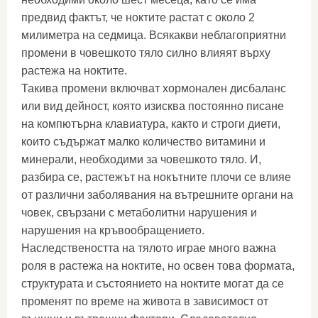
предвид фактът, че ноктите растат с около 2
милиметра на седмица. Всякакви неблагоприятни
промени в човешкото тяло силно влияят върху
растежа на ноктите.
Такива промени включват хормонален дисбаланс
или вид дейност, която изисква постоянно писане
на компютърна клавиатура, както и строги диети,
които съдържат малко количество витамини и
минерали, необходими за човешкото тяло. И,
разбира се, растежът на нокътните плочи се влияе
от различни заболявания на вътрешните органи на
човек, свързани с метаболитни нарушения и
нарушения на кръвообращението.
Наследствеността на тялото играе много важна
роля в растежа на ноктите, но освен това формата,
структурата и състоянието на ноктите могат да се
променят по време на живота в зависимост от