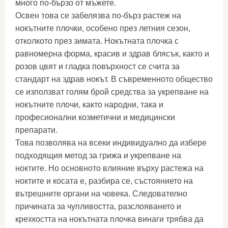
много по-бързо от мъжете.
Освен това се забелязва по-бърз растеж на
нокътните плочки, особено през летния сезон,
отколкото през зимата. Нокътната плочка с
равномерна форма, красив и здрав блясък, както и
розов цвят и гладка повърхност се счита за
стандарт на здрав нокът. В съвременното общество
се използват голям брой средства за укрепване на
нокътните плочи, както народни, така и
професионални козметични и медицински
препарати.
Това позволява на всеки индивидуално да избере
подходящия метод за грижа и укрепване на
ноктите. Но основното влияние върху растежа на
ноктите и косата е, разбира се, състоянието на
вътрешните органи на човека. Следователно
причината за чупливостта, разслояването и
крехкостта на нокътната плочка винаги трябва да