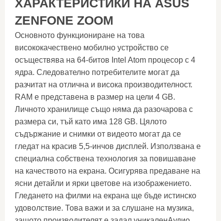
ХАРАКТЕРИСТИКИ НА ASUS
ZENFONE ZOOM
Основното функциониране на това
висококачествено мобилно устройство се
осъществява на 64-битов Intel Atom процесор с 4
ядра. Следователно потребителите могат да
разчитат на отлична и висока производителност.
RAM е представена в размер на цели 4 GB.
Личното хранилище също няма да разочарова с
размера си, тъй като има 128 GB. Цялото
съдържание и снимки от видеото могат да се
гледат на красив 5,5-инчов дисплей. Използвана е
специална собствена технология за повишаване
на качеството на екрана. Осигурява предаване на
ясни детайли и ярки цветове на изображението.
Гледането на филми на екрана ще бъде истинско
удоволствие. Това важи и за слушане на музика,
защото производителят е задал уникаленАудио