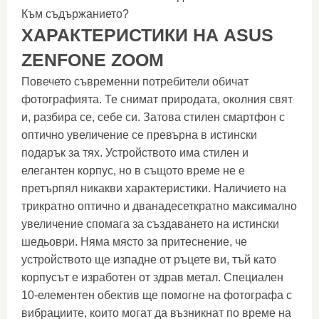
Към съдържанието?
ХАРАКТЕРИСТИКИ НА ASUS
ZENFONE ZOOM
Повечето съвременни потребители обичат
фотографията. Те снимат природата, околния свят
и, разбира се, себе си. Затова стилен смартфон с
оптично увеличение се превърна в истински
подарък за тях. Устройството има стилен и
елегантен корпус, но в същото време не е
претърпял никакви характеристики. Наличието на
трикратно оптично и дванадесеткратно максимално
увеличение спомага за създаването на истински
шедьоври. Няма място за притеснение, че
устройството ще изпадне от ръцете ви, тъй като
корпусът е изработен от здрав метал. Специален
10-елементен обектив ще помогне на фотографа с
вибрациите, които могат да възникнат по време на