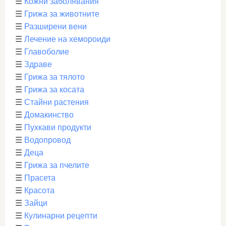
☰
Кожни заболявания
☰
Грижа за животните
☰
Разширени вени
☰
Лечение на хемороиди
☰
Главоболие
☰
Здраве
☰
Грижа за тялото
☰
Грижа за косата
☰
Стайни растения
☰
Домакинство
☰
Пухкави продукти
☰
Водопровод
☰
Деца
☰
Грижа за пчелите
☰
Прасета
☰
Красота
☰
Зайци
☰
Кулинарни рецепти