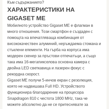
Към съдържанието?
ХАРАКТЕРИСТИКИ НА
GIGASET ME
Мобилното устройство Gigaset ME е флагман в
много отношения. Този смартфон е създаден с
помощта на впечатляваща комбинация от
висококачествен алуминий, неръждаема стомана и
стъклени елементи. На гърба на корпуса има
модерен скенер за пръстови отпечатъци, а също
така има 16-мегапикселова основна камера с
двойна LED светкавица и лазерен фокус с
рекордна скорост.
Gigaset ME получи 5-инчов екран с резолюция,
която не надвишава Full HD. Устройството
функционира благодарение на процесора
Snapdragon 810 с честота 1800 MHz, така че
можете абсолютно да не се притеснявате за