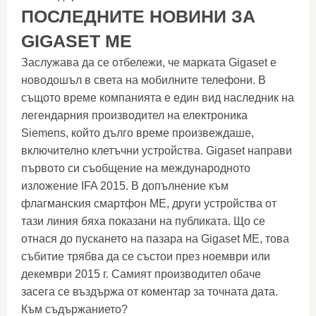
ПОСЛЕДНИТЕ НОВИНИ ЗА
GIGASET ME
Заслужава да се отбележи, че марката Gigaset е
новодошъл в света на мобилните телефони. В
същото време компанията е един вид наследник на
легендарния производител на електроника
Siemens, който дълго време произвеждаше,
включително клетъчни устройства. Gigaset направи
първото си съобщение на международното
изложение IFA 2015. В допълнение към
флагманския смартфон ME, други устройства от
тази линия бяха показани на публиката. Що се
отнася до пускането на пазара на Gigaset ME, това
събитие трябва да се състои през ноември или
декември 2015 г. Самият производител обаче
засега се въздържа от коментар за точната дата.
Към съдържанието?