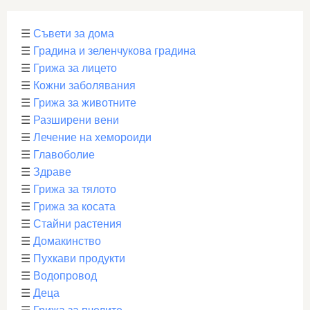
☰
Съвети за дома
☰
Градина и зеленчукова градина
☰
Грижа за лицето
☰
Кожни заболявания
☰
Грижа за животните
☰
Разширени вени
☰
Лечение на хемороиди
☰
Главоболие
☰
Здраве
☰
Грижа за тялото
☰
Грижа за косата
☰
Стайни растения
☰
Домакинство
☰
Пухкави продукти
☰
Водопровод
☰
Деца