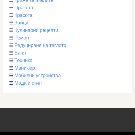
☰
Грижа за пчелите
☰
Прасета
☰
Красота
☰
Зайци
☰
Кулинарни рецепти
☰
Ремонт
☰
Редуциране на теглото
☰
Баня
☰
Техника
☰
Маникюр
☰
Мобилни устройства
☰
Мода и стил