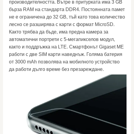
производителността. Вътре в притурката има 3 GB
бърза RAM на стандарта DDR4. Постоянната памет
не е ограничена до 32 GB, тъй като това количество
лесно се разширява с карти с формат MicroSD.
Както трябва да бъде, има предна камера за
автоматични портрети с 5-мегапикселов модул,
както и поддръжка на LTE. Смартфонът Gigaset ME
работи с две SIM карти наведнъж. Голяма батерия
от 3000 mAh позволява на мобилното устройство
да работи дълго време без презареждане.