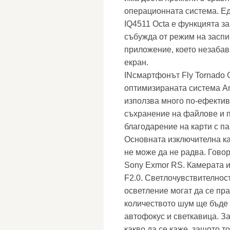
операционната система. Ед
IQ4511 Octa е функцията за
събужда от режим на заспи
приложение, което незабав
екран.
INсмартфонът Fly Tornado 
оптимизираната система An
използва много по-ефектив
съхранение на файлове и п
благодарение на карти с па
Основната изключителна кам
не може да не радва. Гово
Sony Exmor RS. Камерата и
F2.0. Светлочувствителност
осветление могат да се пра
количеството шум ще бъде 
автофокус и светкавица. З
какво да се каже, защото т