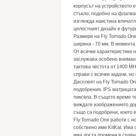
корпусът на устройството е
стъкло, подобно на флагм
изглежда наистина впечатл
цялостният дизайн е футури
Размери на Fly Tornado One
ширина - 70 мм. В момента 
От всички характеристики 
заслужава особено внимани
тактова честота от 1400 MH
справи с всички задачи, но
Дисплеят на Fly Tornado On
подобрения. IPS матрицата
пиксела. В същото време т
виждате изображението дор
също са подобрени, което е
Fly Tornado One работи с н
собствено име KitKat. Има
има доста промени в сравн