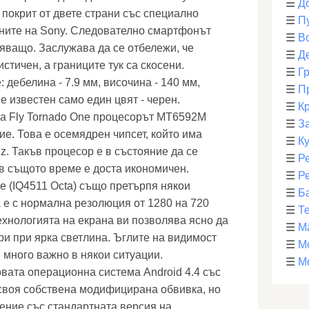
☰
Д
 покрит от двете страни със специално
☰
П
аните на Sony. Следователно смартфонът
☰
В
яващо. Заслужава да се отбележи, че
☰
Д
стичен, а границите тук са скосени.
☰
Г
: дебелина - 7.9 мм, височина - 140 мм,
☰
П
е известен само един цвят - черен.
☰
К
на Fly Tornado One процесорът MT6592M
☰
З
е. Това е осемядрен чипсет, който има
☰
К
z. Такъв процесор е в състояние да се
☰
Р
 в същото време е доста икономичен.
☰
Р
e (IQ4511 Octa) също претърпя някои
☰
Б
 е с нормална резолюция от 1280 на 720
☰
Т
ехнологията на екрана ви позволява ясно да
☰
М
и при ярка светлина. Ъглите на видимост
☰
М
 много важно в някои ситуации.
☰
М
овата операционна система Android 4.4 със
 своя собствена модифицирана обвивка, но
ение със стандартната версия на