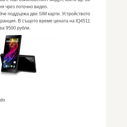
ия чрез поточно видео.
 One поддържа две SIM карти. Устройството
гаранция. В същото време цената на IQ4511
ва 9500 рубли.
ado