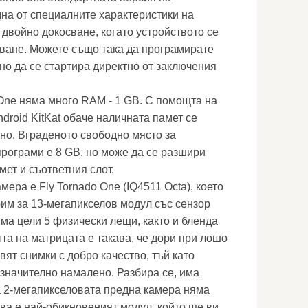
на от специалните характеристики на
 двойно докосване, когато устройството се
ване. Можете също така да програмирате
но да се стартира директно от заключения
One няма много RAM - 1 GB. С помощта на
droid KitKat обаче наличната памет се
но. Вграденото свободно място за
рограми е 8 GB, но може да се разшири
мет и съответния слот.
ера е Fly Tornado One (IQ4511 Octa), което
рим за 13-мегапикселов модул със сензор
ма цели 5 физически лещи, както и бленда
та на матрицата е такава, че дори при лошо
вят снимки с добро качество, тъй като
значително намалено. Разбира се, има
а 2-мегапикселовата предна камера няма
ова е най-обикновеният модул, който ще ви