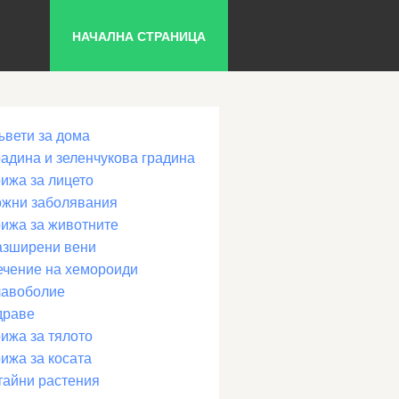
НАЧАЛНА СТРАНИЦА
ъвети за дома
радина и зеленчукова градина
рижа за лицето
ожни заболявания
рижа за животните
азширени вени
ечение на хемороиди
лавоболие
драве
ижа за тялото
ижа за косата
тайни растения