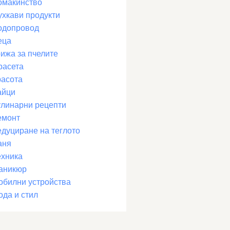
омакинство
ухкави продукти
одопровод
еца
рижа за пчелите
расета
расота
айци
улинарни рецепти
емонт
едуциране на теглото
аня
ехника
аникюр
обилни устройства
ода и стил