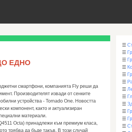
☰
С
☰
Г
☰
Г
ДО ЕДНО
☰
К
☰
Г
☰
Р
юджетни смартфони, компанията Fly реши да
☰
Л
мент. Производителят извади от сенките
☰
Г
обилни устройства - Tornado One. Новостта
☰
З
ески компонент, както и актуализиран
☰
Гр
специални материали.
☰
Гр
IQ4511 Octa) принадлежи към премиум класа,
☰
С
то трябва да бъде такъв. В този случай