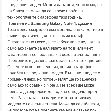
предишния модел. Можем да кажем, че този модел
на Samsung може да се нарече пробив в
технологичните смартфони тази година.
Преглед на Samsung Galaxy Note 4. Дизайн
Този модел смартфон има метална рамка, която е в
същия практичен цвят като самия калъф.
Следователно може да се забележи не веднага, а
само ако знаете за наличието на този елемент.
Смартфонът се предлага и в розов и златист цвят.
Промените в дизайна също засегнаха тези цветове.
Освен тези нововъведения, новият смартфон е
подобен на предишния модел. Външният вид се е
променил леко, но потребителят ще го забележи
само ако го сравни с Note 3. Не всеки ще може
веднага да определи коя година е моделът пред
него. Разликата в размерите и теглото между
моделите не е съществена. Може да се отбележи,
че прозорецът на предната камера е станал по-