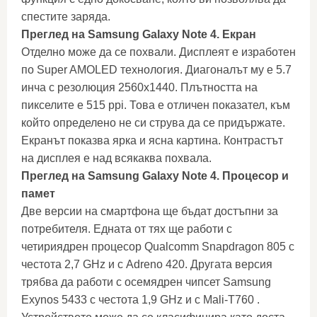
спестите заряда.
Преглед на Samsung Galaxy Note 4. Екран
Отделно може да се похвали. Дисплеят е изработен
по Super AMOLED технология. Диагоналът му е 5.7
инча с резолюция 2560x1440. Плътността на
пикселите е 515 ppi. Това е отличен показател, към
който определено не си струва да се придържате.
Екранът показва ярка и ясна картина. Контрастът
на дисплея е над всякаква похвала.
Преглед на Samsung Galaxy Note 4. Процесор и
памет
Две версии на смартфона ще бъдат достъпни за
потребителя. Едната от тях ще работи с
четириядрен процесор Qualcomm Snapdragon 805 с
честота 2,7 GHz и с Adreno 420. Другата версия
трябва да работи с осемядрен чипсет Samsung
Exynos 5433 с честота 1,9 GHz и с Mali-T760 .