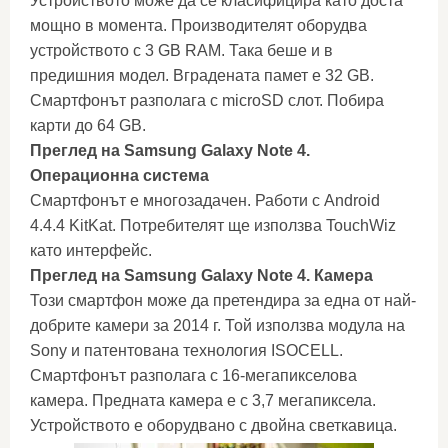
Устройството може да се класифицира като доста
мощно в момента. Производителят оборудва
устройството с 3 GB RAM. Така беше и в
предишния модел. Вградената памет е 32 GB.
Смартфонът разполага с microSD слот. Побира
карти до 64 GB.
Преглед на Samsung Galaxy Note 4.
Операционна система
Смартфонът е многозадачен. Работи с Android
4.4.4 KitKat. Потребителят ще използва TouchWiz
като интерфейс.
Преглед на Samsung Galaxy Note 4. Камера
Този смартфон може да претендира за една от най-
добрите камери за 2014 г. Той използва модула на
Sony и патентована технология ISOCELL.
Смартфонът разполага с 16-мегапикселова
камера. Предната камера е с 3,7 мегапиксела.
Устройството е оборудвано с двойна светкавица.