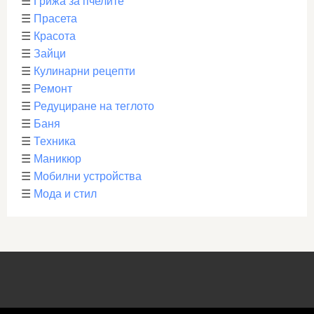
☰
Грижа за пчелите
☰
Прасета
☰
Красота
☰
Зайци
☰
Кулинарни рецепти
☰
Ремонт
☰
Редуциране на теглото
☰
Баня
☰
Техника
☰
Маникюр
☰
Мобилни устройства
☰
Мода и стил