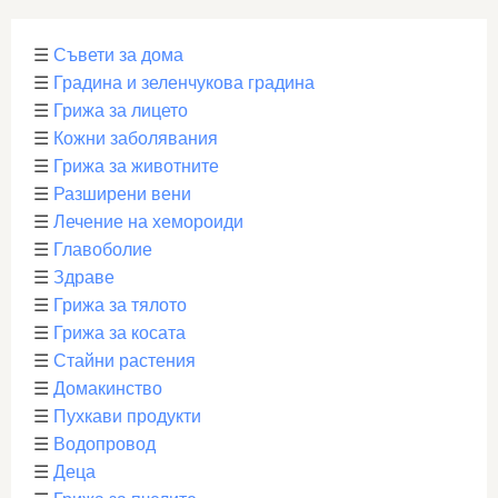
☰
Съвети за дома
☰
Градина и зеленчукова градина
☰
Грижа за лицето
☰
Кожни заболявания
☰
Грижа за животните
☰
Разширени вени
☰
Лечение на хемороиди
☰
Главоболие
☰
Здраве
☰
Грижа за тялото
☰
Грижа за косата
☰
Стайни растения
☰
Домакинство
☰
Пухкави продукти
☰
Водопровод
☰
Деца