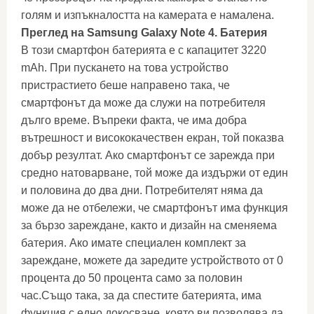
голям и изпъкналостта на камерата е намалена.
Преглед на Samsung Galaxy Note 4. Батерия
В този смартфон батерията е с капацитет 3220
mAh. При пускането на това устройство
пристрастието беше направено така, че
смартфонът да може да служи на потребителя
дълго време. Въпреки факта, че има добра
вътрешност и висококачествен екран, той показва
добър резултат. Ако смартфонът се зарежда при
средно натоварване, той може да издържи от един
и половина до два дни. Потребителят няма да
може да не отбележи, че смартфонът има функция
за бързо зареждане, както и дизайн на сменяема
батерия. Ако имате специален комплект за
зареждане, можете да заредите устройството от 0
процента до 50 процента само за половин
час.Също така, за да спестите батерията, има
функция с едно докосване, която ви позволява да