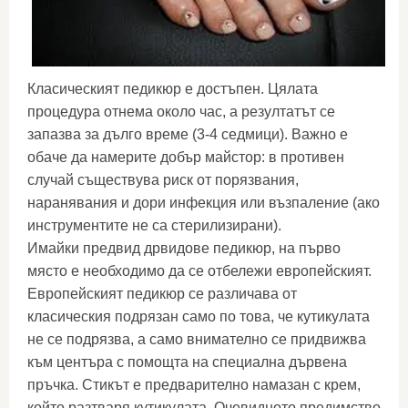
Класическият педикюр е достъпен. Цялата
процедура отнема около час, а резултатът се
запазва за дълго време (3-4 седмици). Важно е
обаче да намерите добър майстор: в противен
случай съществува риск от порязвания,
наранявания и дори инфекция или възпаление (ако
инструментите не са стерилизирани).
Имайки предвид дрвидове педикюр, на първо
място е необходимо да се отбележи европейският.
Европейският педикюр се различава от
класическия подрязан само по това, че кутикулата
не се подрязва, а само внимателно се придвижва
към центъра с помощта на специална дървена
пръчка. Стикът е предварително намазан с крем,
който разтваря кутикулата. Очевидното предимство