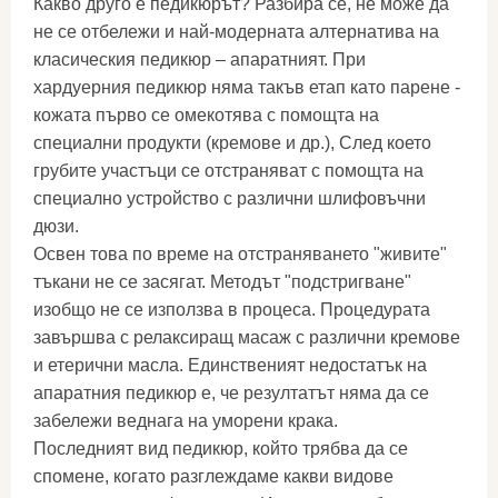
Какво друго е педикюрът? Разбира се, не може да
не се отбележи и най-модерната алтернатива на
класическия педикюр – апаратният. При
хардуерния педикюр няма такъв етап като парене -
кожата първо се омекотява с помощта на
специални продукти (кремове и др.), След което
грубите участъци се отстраняват с помощта на
специално устройство с различни шлифовъчни
дюзи.
Освен това по време на отстраняването "живите"
тъкани не се засягат. Методът "подстригване"
изобщо не се използва в процеса. Процедурата
завършва с релаксиращ масаж с различни кремове
и етерични масла. Единственият недостатък на
апаратния педикюр е, че резултатът няма да се
забележи веднага на уморени крака.
Последният вид педикюр, който трябва да се
спомене, когато разглеждаме какви видове