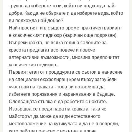
трудно да изберете този, който ви подхожда най-
добре. Как да не сбъркате и да изберете вида, който
ви подхожда най-добре?
Най-простият и в същото време практичен вариант
е класическият педикюр (наричан още подрязан).
Въпреки факта, че всяка година салоните за
красота предлагат все повече и повече
алтернативни възможности, мнозина предпочитат
класическия педикюр.
Първият етап от процедурата се състои в нанасяне
на специален ексфолиращ крем върху загрубели
участъци на краката - това ви позволява да
избегнете порязвания и наранявания в бъдеще.
Следващата стъпка е да работите с ноктите.
Извършва се преди пара на краката, така че
майсторът да може да види естественото
местоположение на кутикулата и да не я повреди,
като работи по-късно с нокътната плоча.