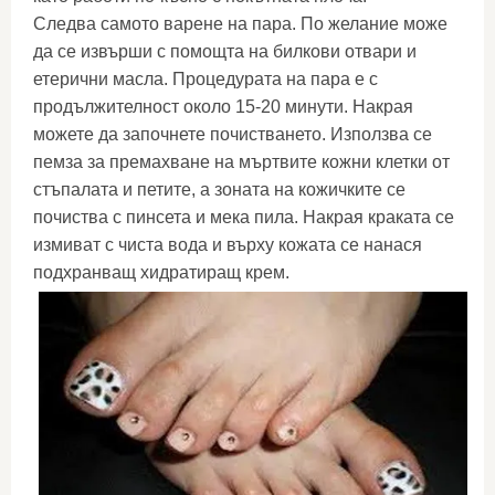
Следва самото варене на пара. По желание може
да се извърши с помощта на билкови отвари и
етерични масла. Процедурата на пара е с
продължителност около 15-20 минути. Накрая
можете да започнете почистването. Използва се
пемза за премахване на мъртвите кожни клетки от
стъпалата и петите, а зоната на кожичките се
почиства с пинсета и мека пила. Накрая краката се
измиват с чиста вода и върху кожата се нанася
подхранващ хидратиращ крем.