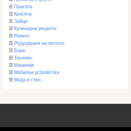
☰
Прасета
☰
Красота
☰
Зайци
☰
Кулинарни рецепти
☰
Ремонт
☰
Редуциране на теглото
☰
Баня
☰
Техника
☰
Маникюр
☰
Мобилни устройства
☰
Мода и стил