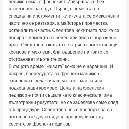
педикюр има, е френският. Извършва се без
използване на вода. Първо, с помощта на
специални инструменти, кутикулата се омекотява и
частично се разтваря, а майсторът премества
останалите й части. След това нокътната плочка се
полира с помощта на невен или пила с абразивно
прах. След това в кожата се втриват омекотяващи
кремове и мехлеми, благодарение на които се
отстраняват мъртвите зони.
В същото време "живата" кожа не е наранена. И
накрая, процедурата за френски маникюр
завършва с релаксиращ масаж с масла или
подхранващи кремове. Цената на френския
педикюр е почти същата като класическата, има
дълготрайни резултати, но се забелязва само след
5-6 процедури. Освен това не се препоръчва да
посещавате други видове процедури между
сесиите за френски педикюр.