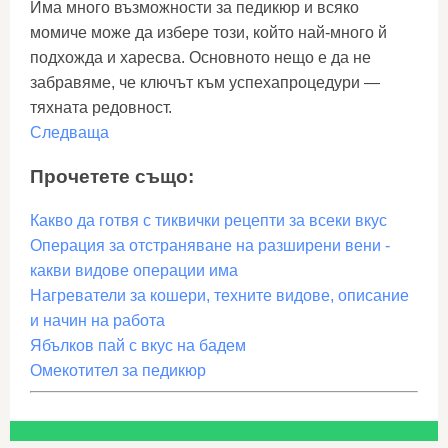
Има много възможности за педикюр и всяко
момиче може да избере този, който най-много й
подхожда и харесва. Основното нещо е да не
забравяме, че ключът към успехапроцедури —
тяхната редовност.
Следваща
Прочетете също:
Какво да готвя с тиквички рецепти за всеки вкус
Операция за отстраняване на разширени вени -
какви видове операции има
Нагреватели за кошери, техните видове, описание
и начин на работа
Ябълков пай с вкус на бадем
Омекотител за педикюр