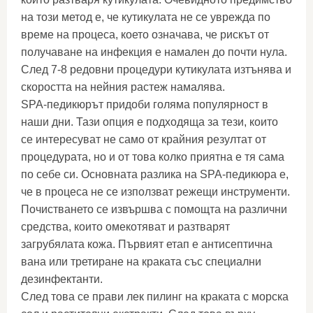
на този метод е, че кутикулата не се уврежда по
време на процеса, което означава, че рискът от
получаване на инфекция е намален до почти нула.
След 7-8 редовни процедури кутикулата изтънява и
скоростта на нейния растеж намалява.
SPA-педикюрът придоби голяма популярност в
наши дни. Тази опция е подходяща за тези, които
се интересуват не само от крайния резултат от
процедурата, но и от това колко приятна е тя сама
по себе си. Основната разлика на SPA-педикюра е,
че в процеса не се използват режещи инструменти.
Почистването се извършва с помощта на различни
средства, които омекотяват и разтварят
загрубялата кожа. Първият етап е антисептична
вана или третиране на краката със специални
дезинфектанти.
След това се прави лек пилинг на краката с морска