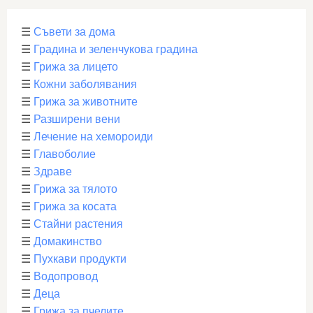
☰
Съвети за дома
☰
Градина и зеленчукова градина
☰
Грижа за лицето
☰
Кожни заболявания
☰
Грижа за животните
☰
Разширени вени
☰
Лечение на хемороиди
☰
Главоболие
☰
Здраве
☰
Грижа за тялото
☰
Грижа за косата
☰
Стайни растения
☰
Домакинство
☰
Пухкави продукти
☰
Водопровод
☰
Деца
☰
Грижа за пчелите