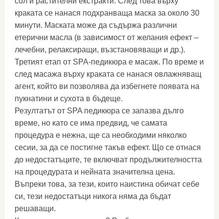
сол и растителни екстракти. След това върху
краката се нанася подхранваща маска за около 30
минути. Маската може да съдържа различни
етерични масла (в зависимост от желания ефект –
лечебни, релаксиращи, възстановяващи и др.).
Третият етап от SPA-педикюра е масаж. По време и
след масажа върху краката се нанася овлажняващ
агент, който ви позволява да избегнете появата на
пукнатини и сухота в бъдеще.
Резултатът от SPA педикюра се запазва дълго
време, но като се има предвид, че самата
процедура е нежна, ще са необходими няколко
сесии, за да се постигне такъв ефект. Що се отнася
до недостатъците, те включват продължителността
на процедурата и нейната значителна цена.
Въпреки това, за тези, които наистина обичат себе
си, тези недостатъци никога няма да бъдат
решаващи.