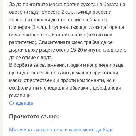
За да приготвите маска против сухота на базата на
овесени ядки, смесете 2 с.л. лъжици овесени
зърна, натрошени до състояние на брашно,
глицерин (1 ч.л.), 1 супена лъжица. лъжица гореща
вода, лимонов сок и лъжица олио (зехтин или
растително). Спасителната смес трябва да се
държи върху ръцете около 15-20 минути, след което
да се отмие с вода.
В борбата за овлажнени, гладки и копринени ръце
ще бъдат полезни не само домашно приготвени
маски от естествени и прости компоненти, но и
ексфолианти и специални обвивки с целофанови
ръкавици.
Следваща
Прочетете също:
Мътеница - какво е това и какво може да бъде