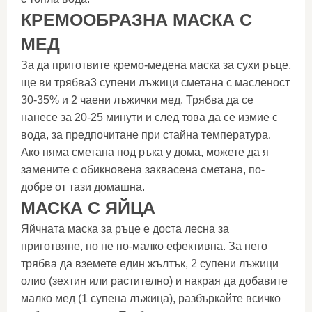
КРЕМООБРАЗНА МАСКА С
МЕД
За да приготвите кремо-медена маска за сухи ръце,
ще ви трябва3 супени лъжици сметана с масленост
30-35% и 2 чаени лъжички мед. Трябва да се
нанесе за 20-25 минути и след това да се измие с
вода, за предпочитане при стайна температура.
Ако няма сметана под ръка у дома, можете да я
замените с обикновена заквасена сметана, по-
добре от тази домашна.
МАСКА С ЯЙЦА
Яйчната маска за ръце е доста лесна за
приготвяне, но не по-малко ефективна. За него
трябва да вземете един жълтък, 2 супени лъжици
олио (зехтин или растително) и накрая да добавите
малко мед (1 супена лъжица), разбъркайте всичко