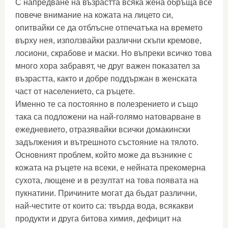
С напредване на възрастта всяка жена обръща все
повече внимание на кожата на лицето си,
опитвайки се да отблъсне отпечатъка на времето
върху нея, използвайки различни скъпи кремове,
лосиони, скрабове и маски. Но въпреки всичко това
много хора забравят, че друг важен показател за
възрастта, както и добре поддържан в женската
част от населението, са ръцете.
Именно те са постоянно в полезрението и също
така са подложени на най-голямо натоварване в
ежедневието, отразявайки всички домакински
задължения и вътрешното състояние на тялото.
Основният проблем, който може да възникне с
кожата на ръцете на всеки, е нейната прекомерна
сухота, лющене и в резултат на това появата на
пукнатини. Причините могат да бъдат различни,
най-честите от които са: твърда вода, всякакви
продукти и друга битова химия, дефицит на