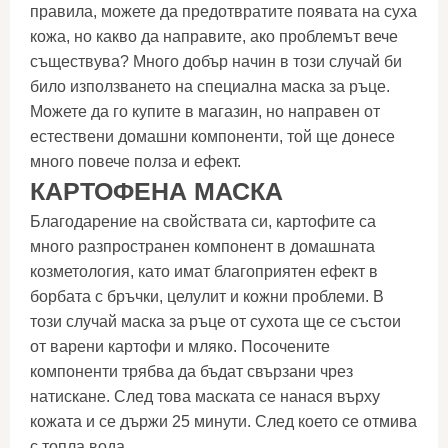
правила, можете да предотвратите появата на суха
кожа, но какво да направите, ако проблемът вече
съществува? Много добър начин в този случай би
било използването на специална маска за ръце.
Можете да го купите в магазин, но направен от
естествени домашни компоненти, той ще донесе
много повече полза и ефект.
КАРТОФЕНА МАСКА
Благодарение на свойствата си, картофите са
много разпространен компонент в домашната
козметология, като имат благоприятен ефект в
борбата с бръчки, целулит и кожни проблеми. В
този случай маска за ръце от сухота ще се състои
от варени картофи и мляко. Посочените
компоненти трябва да бъдат свързани чрез
натискане. След това маската се нанася върху
кожата и се държи 25 минути. След което се отмива
с топла вода.