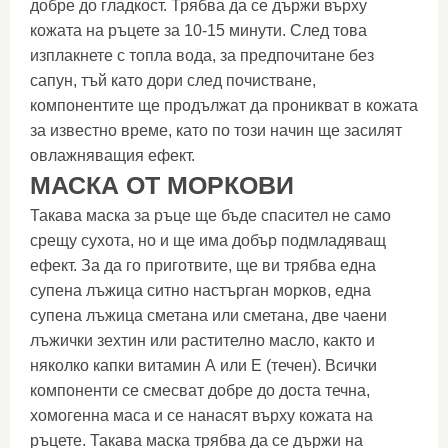
добре до гладкост. Трябва да се държи върху
кожата на ръцете за 10-15 минути. След това
изплакнете с топла вода, за предпочитане без
сапун, тъй като дори след почистване,
компонентите ще продължат да проникват в кожата
за известно време, като по този начин ще засилят
овлажняващия ефект.
МАСКА ОТ МОРКОВИ
Такава маска за ръце ще бъде спасител не само
срещу сухота, но и ще има добър подмладяващ
ефект. За да го приготвите, ще ви трябва една
супена лъжица ситно настърган морков, една
супена лъжица сметана или сметана, две чаени
лъжички зехтин или растително масло, както и
няколко капки витамин А или Е (течен). Всички
компоненти се смесват добре до доста течна,
хомогенна маса и се нанасят върху кожата на
ръцете. Такава маска трябва да се държи на