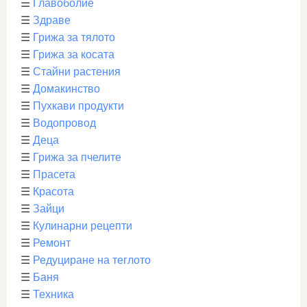
☰
Главоболие
☰
Здраве
☰
Грижа за тялото
☰
Грижа за косата
☰
Стайни растения
☰
Домакинство
☰
Пухкави продукти
☰
Водопровод
☰
Деца
☰
Грижа за пчелите
☰
Прасета
☰
Красота
☰
Зайци
☰
Кулинарни рецепти
☰
Ремонт
☰
Редуциране на теглото
☰
Баня
☰
Техника