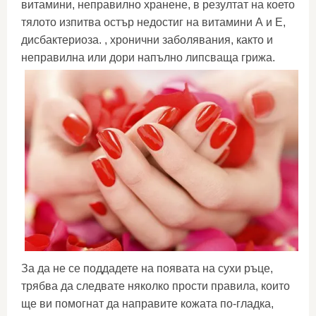
витамини, неправилно хранене, в резултат на което
тялото изпитва остър недостиг на витамини А и Е,
дисбактериоза. , хронични заболявания, както и
неправилна или дори напълно липсваща грижа.
За да не се поддадете на появата на сухи ръце,
трябва да следвате няколко прости правила, които
ще ви помогнат да направите кожата по-гладка,