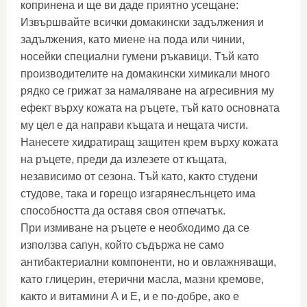
копринена и ще ви даде приятно усещане:
Извършвайте всички домакински задължения и
задължения, като миене на пода или чинии,
носейки специални гумени ръкавици. Тъй като
производителите на домакински химикали много
рядко се грижат за намаляване на агресивния му
ефект върху кожата на ръцете, тъй като основната
му цел е да направи къщата и нещата чисти.
Нанесете хидратиращ защитен крем върху кожата
на ръцете, преди да излезете от къщата,
независимо от сезона. Тъй като, както студени
студове, така и горещо изгарянеслънцето има
способността да оставя своя отпечатък.
При измиване на ръцете е необходимо да се
използва сапун, който съдържа не само
антибактериални компоненти, но и овлажняващи,
като глицерин, етерични масла, мазни кремове,
както и витамини А и Е, и е по-добре, ако е