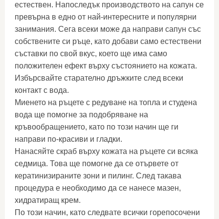
естествен. Напоследък производството на сапун се
превърна в едно от най-интересните и популярни
занимания. Сега всеки може да направи сапун със
собствените си ръце, като добави само естествени
съставки по свой вкус, което ще има само
положителен ефект върху състоянието на кожата.
Избърсвайте старателно дръжките след всеки
контакт с вода.
Миенето на ръцете с редуване на топла и студена
вода ще помогне за подобряване на
кръвообращението, като по този начин ще ги
направи по-красиви и гладки.
Нанасяйте скраб върху кожата на ръцете си всяка
седмица. Това ще помогне да се отървете от
кератинизираните зони и пилинг. След такава
процедура е необходимо да се нанесе мазен,
хидратиращ крем.
По този начин, като следвате всички горепосочени