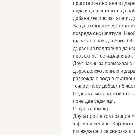
приготвите състава от дър
вода и да я оставите да на
добавя лепило за тапети, 
За да затворите пукнатинит
повреда със шпатула. Необ
възможно най-дълбоко. Обр
дървения под трябва да из
повърхност се изравнява с
Друг начин за премахване н
дърводелско лепило и дърв
разрежда с вода в съотнош
течността се добавят 5 час
Недостатъкът на този съста
поне две седмици.
Шнур за помощ
Друга проста композиция м
хартия и лепило. Хартията 
изцежда се и се свързва с 