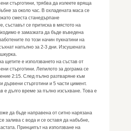
вени стърготини, трябва да излеете вряща
бъбне за около час. В охладената маса се
докато сместа станедърпане
е, съставът се притиска в мястото на
ходимо е замазката да бъде въведена
аботените по този начин пукнатини на
съхнат напълно за 2-3 дни. Изсушената
 шкурка.
а щетите е използването на състав от
ени стърготини. Лепилото за дограма се
ение 2:15. След пълно разтваряне към
ти дървени стърготини и 5 части цимент.
в е дълго време за пълно изсъхване. Това е
оже да бъде направена от ситно нарязана
се залива с вода и се оставя да набъбне,
пастата. Принципът на използване на