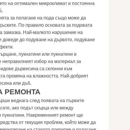
ето на оптимален микроклимат и постоянна
%.
ята за полагане на пода също може да
ъските. По правило основата за подовата
а замазка. Най-малкото нарушение на
 доведе до подуване на дървото, подуване
фекти.
кърцане, пукнатини или пукнатини в
 неправилният избор на материал за
видове дървесина са склонни към
та промяна на влажността. Най-добрият
есина или дъб.
А РЕМОНТА
ърши веднага след появата на първите
гате, ако подът скърца или между
и пукнатини. Навременният ремонт ще
средства от текущия проблем, който може да
емонтиране на старото покритие и полагане