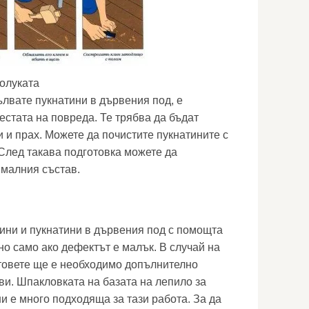
олуката
ълвате пукнатини в дървения под, е
естата на повреда. Те трябва да бъдат
 и прах. Можете да почистите пукнатините с
 След такава подготовка можете да
ималния състав.
ини и пукнатини в дървения под с помощта
но само ако дефектът е малък. В случай на
товете ще е необходимо допълнително
ви. Шпакловката на базата на лепило за
и е много подходяща за тази работа. За да