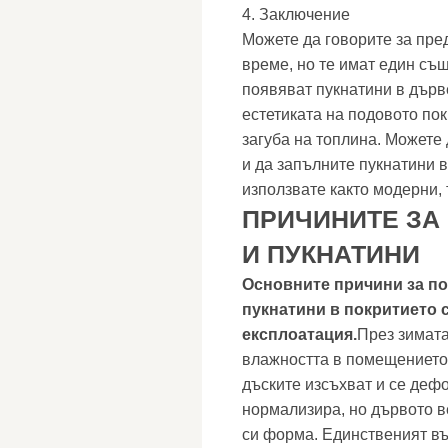
4. Заключение
Можете да говорите за пре
време, но те имат един съ
появяват пукнатини в дърв
естетиката на подовото пок
загуба на топлина. Можете
и да запълните пукнатини в
използвате както модерни, 
ПРИЧИНИТЕ ЗА
И ПУКНАТИНИ
Основните причини за п
пукнатини в покритието 
експлоатация.
През зимата
влажността в помещението
дъските изсъхват и се деф
нормализира, но дървото в
си форма. Единственият въ