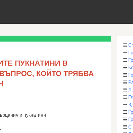
☰
С
☰
Г
☰
Г
ИТЕ ПУКНАТИНИ В
☰
К
ВЪПРОС, КОЙТО ТРЯБВА
☰
Г
Н
☰
Р
☰
Л
☰
Г
☰
З
☰
Гр
кърцания и пукнатини
☰
Гр
☰
С
и