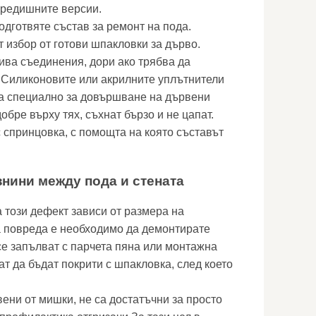
 предишните версии.
одготвяте състав за ремонт на пода.
 избор от готови шпакловки за дърво.
кива съединения, дори ако трябва да
 Силиконовите или акрилните уплътнители
са специално за довършване на дървени
обре върху тях, съхнат бързо и не цапат.
 спринцовка, с помощта на която съставът
знини между пода и стената
 този дефект зависи от размера на
а повреда е необходимо да демонтирате
се запълват с парчета пяна или монтажна
т да бъдат покрити с шпакловка, след което
ени от мишки, не са достатъчни за просто