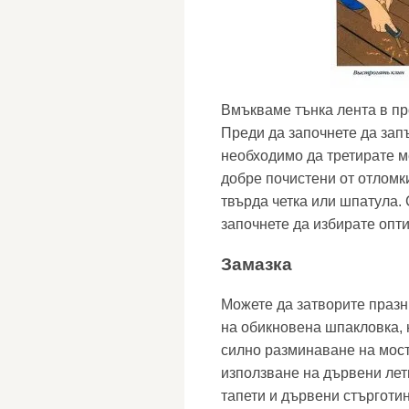
Вмъкваме тънка лента в пр
Преди да започнете да зап
необходимо да третирате м
добре почистени от отломки
твърда четка или шпатула.
започнете да избирате опт
Замазка
Можете да затворите празн
на обикновена шпакловка, 
силно разминаване на мос
използване на дървени лет
тапети и дървени стърготин