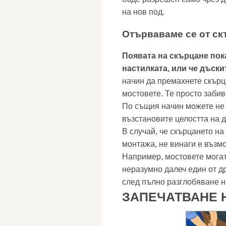
на нов под.
Отърваваме се от ск
Появата на скърцане пок
настилката, или че дъски
начин да премахнете скърц
мостовете. Те просто забив
По същия начин можете не 
възстановите целостта на д
В случай, че скърцането на
монтажа, не винаги е възмо
Например, мостовете могат
неразумно далеч един от д
след пълно разглобяване н
ЗАПЕЧАТВАНЕ 