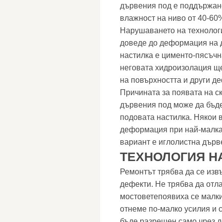
дървения под е поддържан
влажност на ниво от 40-60
Нарушаването на технологи
доведе до деформация на д
настилка е цименто-пясъчн
неговата хидроизолация ще
на повърхността и други де
Причината за появата на с
дървения под може да бъде
подовата настилка. Някои 
деформация при най-малка
вариант е иглолистна дърв
ТЕХНОЛОГИЯ Н
Ремонтът трябва да се изв
дефекти. Не трябва да отла
мостоветепоявиха се малк
отнеме по-малко усилия и 
бъде разрешен само чрез д