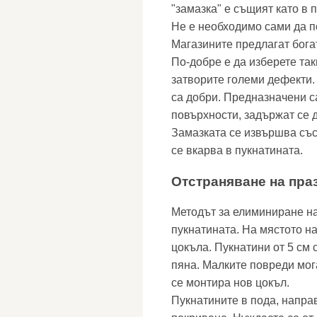
"замазка" е същият като в
Не е необходимо сами да п
Магазините предлагат богат
По-добре е да изберете та
затворите големи дефекти.
са добри. Предназначени 
повърхности, задържат се д
Замазката се извършва със
се вкарва в пукнатината.
Отстраняване на пра
Методът за елиминиране на
пукнатината. На мястото н
цокъла. Пукнатини от 5 см 
пяна. Малките повреди мога
се монтира нов цокъл.
Пукнатините в пода, направ