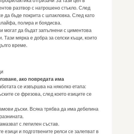
профилактика отгризачи За тази цел в
ентов разтвор с натрошено стъкло. След
е да бъде покрита с шпакловка. След като
шлайфа, полира и боядисва.
чи могат да бъдат запълнени с циментова
. Тази мярка е добра за селски къщи, които
дълго време.
щи
лзване, ако повредата има
аботата се извършва на няколко етапа:
ските се фрезова, след което езиците се
чамови дъски. Всяка трябва да има дебелина
разнината.
амазват с лепилен състав.
 езици и подготвените релси се залепват в