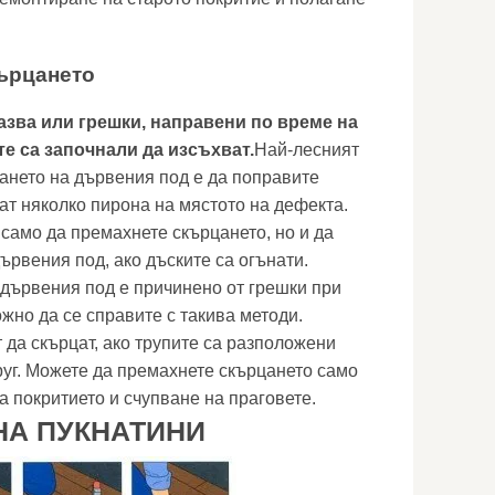
ърцането
азва или грешки, направени по време на
те са започнали да изсъхват.
Най-лесният
ането на дървения под е да поправите
ат няколко пирона на мястото на дефекта.
само да премахнете скърцането, но и да
ървения под, ако дъските са огънати.
 дървения под е причинено от грешки при
жно да се справите с такива методи.
 да скърцат, ако трупите са разположени
руг. Можете да премахнете скърцането само
а покритието и счупване на праговете.
НА ПУКНАТИНИ