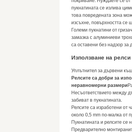
покриване. Нуждаете се от 
пукнатината се излива цим
това повредената зона мож
изсъхне, повърхността се 
Големи пукнатини от гриза
замазка с алуминиеви трохи
са оставени без надзор за 
Използване на релси
Уплътнител за дървени къ
Релсите са добри за изпо
неравномерни размери
Р
Несъответствието между дъ
забиват в пукнатината.
Релсите са изработени от 
около 0,5 mm по-малка от п
Пукнатината и релсите се н
Предварително монтираните