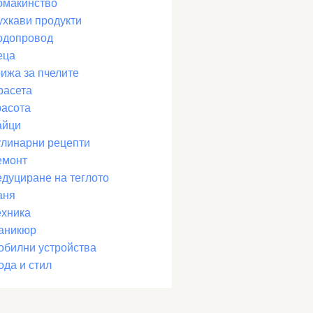
омакинство
ухкави продукти
одопровод
еца
рижа за пчелите
расета
расота
айци
улинарни рецепти
емонт
едуциране на теглото
аня
ехника
аникюр
обилни устройства
ода и стил