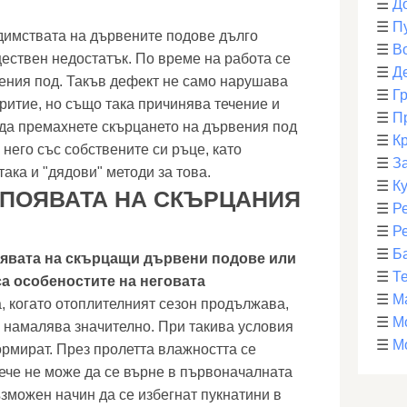
☰
Д
☰
П
димствата на дървените подове дълго
☰
В
ществен недостатък. По време на работа се
☰
Д
ения под. Такъв дефект не само нарушава
☰
Г
ритие, но също така причинява течение и
☰
П
 да премахнете скърцането на дървения под
☰
К
 него със собствените си ръце, като
☰
З
така и "дядови" методи за това.
☰
К
 ПОЯВАТА НА СКЪРЦАНИЯ
☰
Р
☰
Р
☰
Б
оявата на скърцащи дървени подове или
☰
Т
са особеностите на неговата
☰
М
, когато отоплителният сезон продължава,
☰
М
 намалява значително. При такива условия
☰
М
ормират. През пролетта влажността се
ече не може да се върне в първоначалната
зможен начин да се избегнат пукнатини в