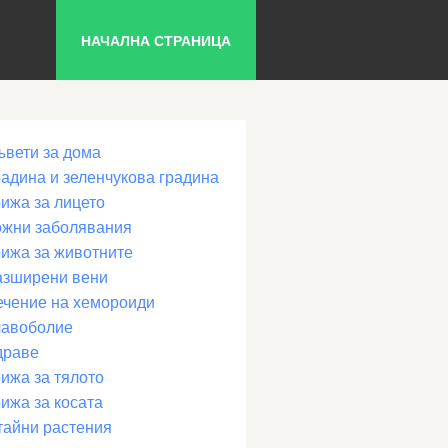
НАЧАЛНА СТРАНИЦА
ъвети за дома
радина и зеленчукова градина
рижа за лицето
ожни заболявания
рижа за животните
азширени вени
ечение на хемороиди
лавоболие
драве
ижа за тялото
ижа за косата
тайни растения