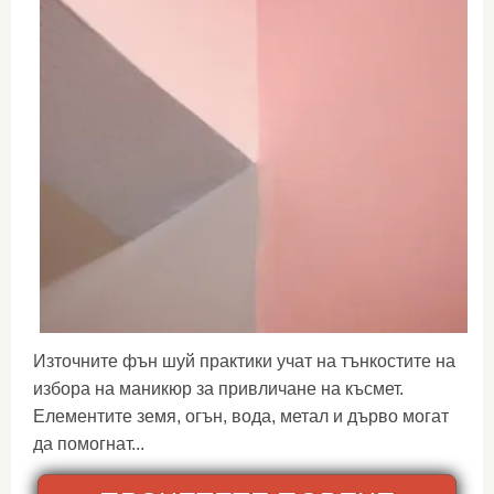
Източните фън шуй практики учат на тънкостите на
избора на маникюр за привличане на късмет.
Елементите земя, огън, вода, метал и дърво могат
да помогнат...