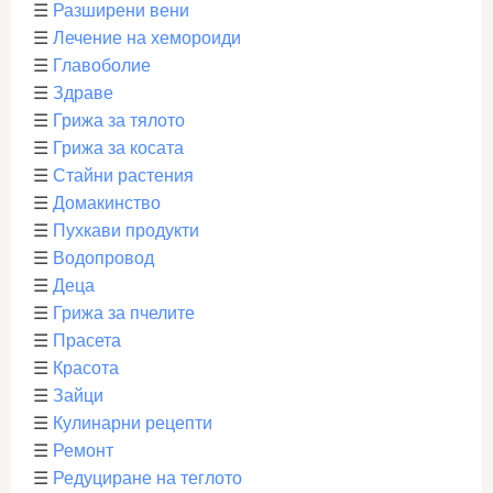
☰
Разширени вени
☰
Лечение на хемороиди
☰
Главоболие
☰
Здраве
☰
Грижа за тялото
☰
Грижа за косата
☰
Стайни растения
☰
Домакинство
☰
Пухкави продукти
☰
Водопровод
☰
Деца
☰
Грижа за пчелите
☰
Прасета
☰
Красота
☰
Зайци
☰
Кулинарни рецепти
☰
Ремонт
☰
Редуциране на теглото