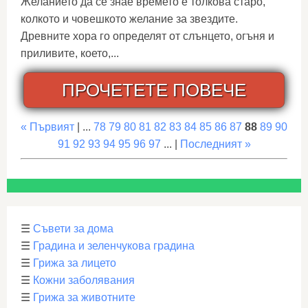
Желанието да се знае времето е толкова старо,
колкото и човешкото желание за звездите.
Древните хора го определят от слънцето, огъня и
приливите, което,...
ПРОЧЕТЕТЕ ПОВЕЧЕ
« Първият
| ...
78
79
80
81
82
83
84
85
86
87
88
89
90
91
92
93
94
95
96
97
... |
Последният »
☰
Съвети за дома
☰
Градина и зеленчукова градина
☰
Грижа за лицето
☰
Кожни заболявания
☰
Грижа за животните