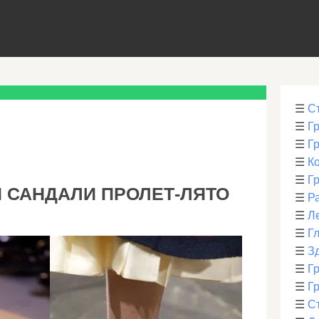
☰
С
☰
Г
☰
Г
☰
К
☰
Г
 САНДАЛИ ПРОЛЕТ-ЛЯТО
☰
Р
☰
Л
☰
Г
☰
З
☰
Гр
☰
Гр
☰
С