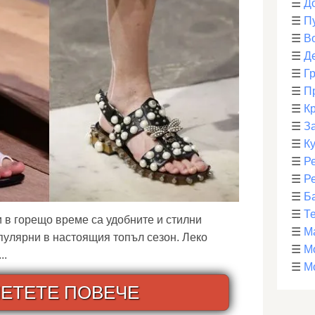
☰
Д
☰
П
☰
В
☰
Д
☰
Г
☰
П
☰
К
☰
З
☰
К
☰
Р
☰
Р
☰
Б
☰
Т
 в горещо време са удобните и стилни
☰
М
опулярни в настоящия топъл сезон. Леко
☰
М
..
☰
М
ЕТЕТЕ ПОВЕЧЕ