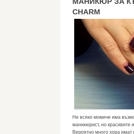
МАНИКЮР ЗА К
CHARM
Не всяко момиче има възм
маникюрист, но красивите 
Вероятно много хора имат н