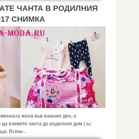
АТЕ ЧАНТА В РОДИЛНИЯ
017 СНИМКА
еменната жена във важния ден, е
да вземете чанта до родилния дом със
а. Всеки...