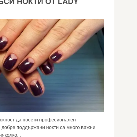
ЪСИ НОКТИ ОТ LADY
ожност да посети професионален
и добре поддържани нокти са много важни.
яколко...