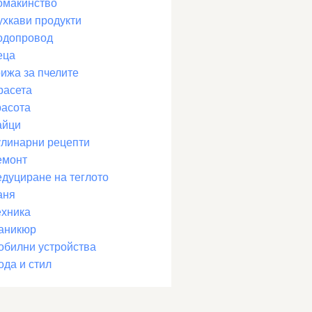
омакинство
ухкави продукти
одопровод
еца
рижа за пчелите
расета
расота
айци
улинарни рецепти
емонт
едуциране на теглото
аня
ехника
аникюр
обилни устройства
ода и стил