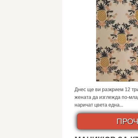
Днес ще ви разкрием 12 три
жената да изглежда по-млад
наричат ​​цвета една...
ПРОЧ