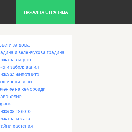
НАЧАЛНА СТРАНИЦА
ъвети за дома
радина и зеленчукова градина
рижа за лицето
ожни заболявания
рижа за животните
азширени вени
ечение на хемороиди
лавоболие
драве
ижа за тялото
ижа за косата
тайни растения