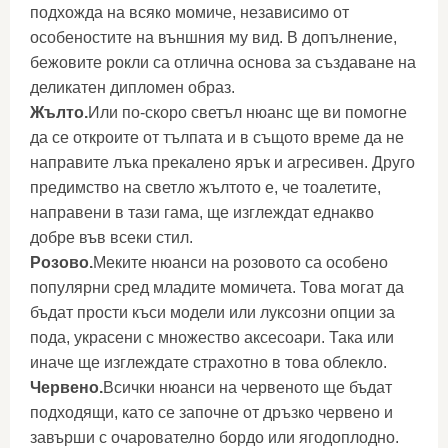
подхожда на всяко момиче, независимо от
особеностите на външния му вид. В допълнение,
бежовите рокли са отлична основа за създаване на
деликатен дипломен образ.
Жълто.
Или по-скоро светъл нюанс ще ви помогне
да се откроите от тълпата и в същото време да не
направите лъка прекалено ярък и агресивен. Друго
предимство на светло жълтото е, че тоалетите,
направени в тази гама, ще изглеждат еднакво
добре във всеки стил.
Розово.
Меките нюанси на розовото са особено
популярни сред младите момичета. Това могат да
бъдат прости къси модели или луксозни опции за
пода, украсени с множество аксесоари. Така или
иначе ще изглеждате страхотно в това облекло.
Червено.
Всички нюанси на червеното ще бъдат
подходящи, като се започне от дръзко червено и
завърши с очарователно бордо или ягодоплодно.