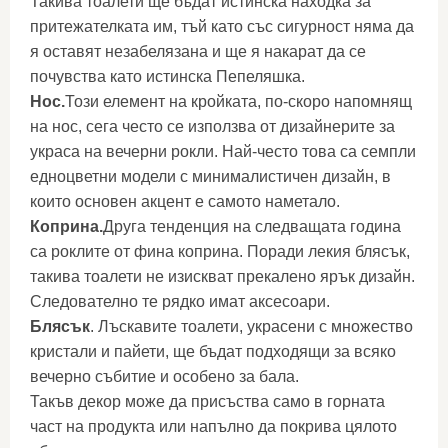
Такива тоалети ще бъдат истинска находка за
притежателката им, тъй като със сигурност няма да
я оставят незабелязана и ще я накарат да се
почувства като истинска Пепеляшка.
Нос.
Този елемент на кройката, по-скоро напомнящ
на нос, сега често се използва от дизайнерите за
украса на вечерни рокли. Най-често това са семпли
едноцветни модели с минималистичен дизайн, в
които основен акцент е самото наметало.
Коприна.
Друга тенденция на следващата година
са роклите от фина коприна. Поради лекия блясък,
такива тоалети не изискват прекалено ярък дизайн.
Следователно те рядко имат аксесоари.
Блясък
. Лъскавите тоалети, украсени с множество
кристали и пайети, ще бъдат подходящи за всяко
вечерно събитие и особено за бала.
Такъв декор може да присъства само в горната
част на продукта или напълно да покрива цялото