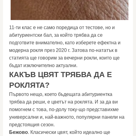
11-ти клас е не само поредица от тестове, но и
абитуриентски бал, за който трябва да се
подготвите внимателно, като изберете ефектна и
модерна рокля през 2020 г. Затова по-нататък в
статията ще говорим за вечерни рокли, които ще
бъдат изключително актуални.
КАКЪВ ЦВЯТ ТРЯБВА ДА Е
РОКЛЯТА?
Първото нещо, което бъдещата абитуриентка
трябва да реши, е цветът на роклята. И за да ви
помогнем с това, по-долу току-що представихме
универсални и, най-важното, популярни панели на
предстоящия сезон.
Бежово
. Класически цвят, който идеално ще