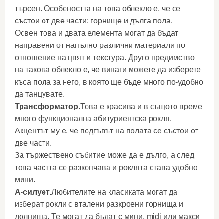
търсен. Особеността на това облекло е, че се
състои от две части: горнище и дълга пола.
Освен това и двата елемента могат да бъдат
направени от напълно различни материали по
отношение на цвят и текстура. Друго предимство
на такова облекло е, че винаги можете да изберете
къса пола за него, в която ще бъде много по-удобно
да танцувате.
Трансформатор.
Това е красива и в същото време
много функционална абитуриентска рокля.
Акцентът му е, че подгъвът на полата се състои от
две части.
За тържествено събитие може да е дълго, а след
това частта се разкопчава и роклята става удобно
мини.
А-силует.
Любителите на класиката могат да
изберат рокли с вталени разкроени горнища и
долнища. Те могат да бъдат с мини, midi или макси