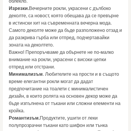
облекло.
Изрезки.
Вечерните рокли, украсени с дълбоко
деколте, са новост, която обещава да се превърне
в истински хит на съвременната вечерна мода.
Самото деколте може да бъде разположено отзад и
да разкрива гърба или отпред, подчертавайки
зоната на деколтето.
Важно! Препоръчваме да обърнете не по-малко
внимание на рокли, украсени с високи цепки
отпред или отстрани.
Минимализъм
. Любителите на прости и в същото
време елегантни рокли могат да дадат
предпочитание на тоалети с минималистичен
дизайн, в които ролята на основен декор може да
бъде изпълнена от тъкани или сложни елементи на
кройка.
Романтизъм.
Продуктите, ушити от леки
полупрозрачни тъкани като шифон или тънка