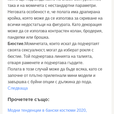
така и на момичета с нестандартни параметри.
Неговата особеност е, че полата има драпирана
кройка, която може да се използва за скриване на
всички недостатъци на фигурата. Като декорация
може да се използва контрастен колан, бродерия,
панделки или брошка.
Бюстие.
Момичетата, които искат да подчертаят
своята сексуалност, могат да изберат рокля с
бюстие. Той подчертава линията на талията,
отваря раменете и подчертава гърдите.
Полата в този случай може да бъде всяка, като се
започне от плътно прилепнали мини модели и
завършва с буйни опции с дължина до пода.
Следваща
Прочетете също:
Модни тенденции в бански костюми 2020,