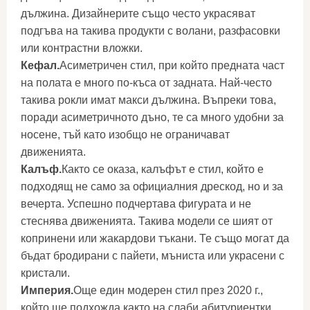
дължина. Дизайнерите също често украсяват
подгъва на такива продукти с волани, разфасовки
или контрастни вложки.
Кефал.
Асиметричен стил, при който предната част
на полата е много по-къса от задната. Най-често
такива рокли имат макси дължина. Въпреки това,
поради асиметричното дъно, те са много удобни за
носене, тъй като изобщо не ограничават
движенията.
Калъф.
Както се оказа, калъфът е стил, който е
подходящ не само за официалния дрескод, но и за
вечерта. Успешно подчертава фигурата и не
стеснява движенията. Такива модели се шият от
копринени или жакардови тъкани. Те също могат да
бъдат бродирани с пайети, мъниста или украсени с
кристали.
Империя.
Още един модерен стил през 2020 г.,
който ще подхожда както на слаби абитуриентки,