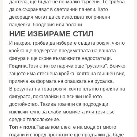
дантела, ще бъдат не по-малко търсени. Те трябва
да се съхраняват в светлинни панели. Като
декорация могат да се използват копринени
панделки, бродерия или волани.
НИЕ ИЗБИРАМЕ СТИЛ
И накрая, трябва да изберете същата рокля, чиято
кройка ще подчертае предимствата на вашата
фигура и ще скрие възможните недостатъци.
Година.
Този стил се нарича още "русалка". Всичко,
защото има стеснена кройка, която на външен вид
прилича на формата на опашката на русалка.
В резултат на това рокля, която плътно приляга на
фигурата, показвайки на всички нейното
достойнство. Такива тоалети са подходящи
изключително за слаби момичета или тези със
средно телосложение.
Топ + пола.
Такъв комплект е на мода от много
години и според прогнозите ще продължи да бъде