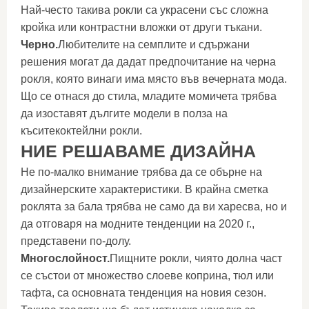
Най-често такива рокли са украсени със сложна
кройка или контрастни вложки от други тъкани.
Черно.
Любителите на семплите и сдържани
решения могат да дадат предпочитание на черна
рокля, която винаги има място във вечерната мода.
Що се отнася до стила, младите момичета трябва
да изоставят дългите модели в полза на
къситекоктейлни рокли.
НИЕ РЕШАВАМЕ ДИЗАЙНА
Не по-малко внимание трябва да се обърне на
дизайнерските характеристики. В крайна сметка
роклята за бала трябва не само да ви харесва, но и
да отговаря на модните тенденции на 2020 г.,
представени по-долу.
Многослойност.
Пищните рокли, чиято долна част
се състои от множество слоеве коприна, тюл или
тафта, са основната тенденция на новия сезон.