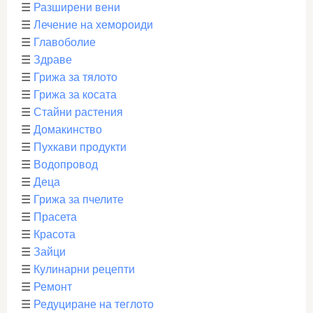
☰
Разширени вени
☰
Лечение на хемороиди
☰
Главоболие
☰
Здраве
☰
Грижа за тялото
☰
Грижа за косата
☰
Стайни растения
☰
Домакинство
☰
Пухкави продукти
☰
Водопровод
☰
Деца
☰
Грижа за пчелите
☰
Прасета
☰
Красота
☰
Зайци
☰
Кулинарни рецепти
☰
Ремонт
☰
Редуциране на теглото