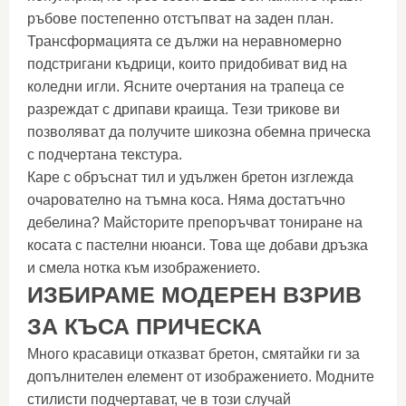
ръбове постепенно отстъпват на заден план.
Трансформацията се дължи на неравномерно
подстригани къдрици, които придобиват вид на
коледни игли. Ясните очертания на трапеца се
разреждат с дрипави краища. Тези трикове ви
позволяват да получите шикозна обемна прическа
с подчертана текстура.
Каре с обръснат тил и удължен бретон изглежда
очарователно на тъмна коса. Няма достатъчно
дебелина? Майсторите препоръчват тониране на
косата с пастелни нюанси. Това ще добави дръзка
и смела нотка към изображението.
ИЗБИРАМЕ МОДЕРЕН ВЗРИВ
ЗА КЪСА ПРИЧЕСКА
Много красавици отказват бретон, смятайки ги за
допълнителен елемент от изображението. Модните
стилисти подчертават, че в този случай