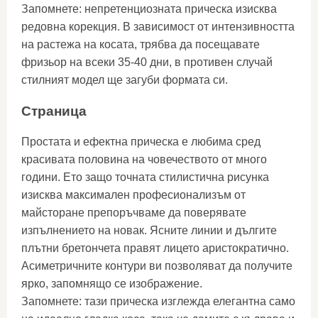
Запомнете: непретенциозната прическа изисква
редовна корекция. В зависимост от интензивността
на растежа на косата, трябва да посещавате
фризьор на всеки 35-40 дни, в противен случай
стилният модел ще загуби формата си.
Страница
Простата и ефектна прическа е любима сред
красивата половина на човечеството от много
години. Ето защо точната стилистична рисунка
изисква максимален професионализъм от
майсторане препоръчваме да поверявате
изпълнението на новак. Ясните линии и дългите
плътни бретончета правят лицето аристократично.
Асиметричните контури ви позволяват да получите
ярко, запомнящо се изображение.
Запомнете: тази прическа изглежда елегантна само