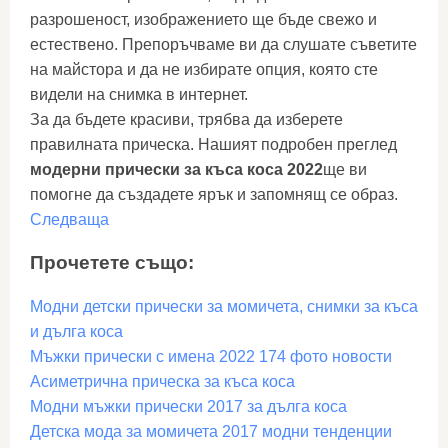
разрошеност, изображението ще бъде свежо и
естествено. Препоръчваме ви да слушате съветите
на майстора и да не избирате опция, която сте
видели на снимка в интернет.
За да бъдете красиви, трябва да изберете
правилната прическа. Нашият подробен преглед
модерни прически за къса коса 2022
ще ви
помогне да създадете ярък и запомнящ се образ.
Следваща
Прочетете също:
Модни детски прически за момичета, снимки за къса
и дълга коса
Мъжки прически с имена 2022 174 фото новости
Асиметрична прическа за къса коса
Модни мъжки прически 2017 за дълга коса
Детска мода за момичета 2017 модни тенденции