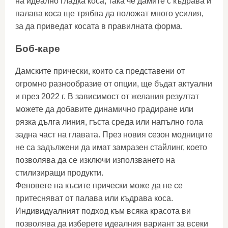
на идеално гладка коса, така че дамите с къдрава и
палава коса ще трябва да положат много усилия,
за да приведат косата в правилната форма.
Боб-каре
Дамските прически, които са представени от
огромно разнообразие от опции, ще бъдат актуални
и през 2022 г. В зависимост от желания резултат
можете да добавите динамично градиране или
рязка дълга линия, гъста среда или напълно гола
задна част на главата. През новия сезон модниците
не са задължени да имат замразен стайлинг, което
позволява да се изключи използването на
стилизиращи продукти.
Феновете на късите прически може да не се
притесняват от палава или къдрава коса.
Индивидуалният подход към всяка красота ви
позволява да изберете идеалния вариант за всеки