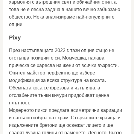
хармония с вътрешния свят и обичайния стил, а
това не е лесна задача в нашето вечно забързано
общество. Нека анализираме най-популярните
опции.
P
ixy
През настъпващата 2022 г. тази опция също не
отстъпва позициите си. Момчешка, палава
прическа се харесва на жени от всички възрасти.
Опитен майстор перфектно ще избере
модификация за всяка структура на косата.
Обемната коса се фрезова и изтънява, а
отслабените тънки кичури придобиват ценна
плътност.
Модерното пикси предлага асиметрични вариации
и напълно избръснат храм. Стърчащите краища и
издължените бретони ще освежат лицето и ще
свалят дузина години от раменете. Лесното, бързо