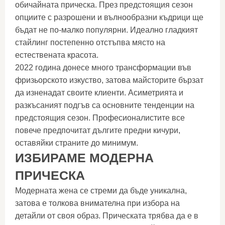
обичайната прическа. През предстоящия сезон
опциите с разрошени и вълнообразни къдрици ще
бъдат не по-малко популярни. Идеално гладкият
стайлинг постепенно отстъпва място на
естествената красота.
2022 година донесе много трансформации във
фризьорското изкуство, затова майсторите бързат
да изненадат своите клиенти. Асиметрията и
разкъсаният подгъв са основните тенденции на
предстоящия сезон. Професионалистите все
повече предпочитат дългите предни кичури,
оставяйки страните до минимум.
ИЗБИРАМЕ МОДЕРНА
ПРИЧЕСКА
Модерната жена се стреми да бъде уникална,
затова е толкова внимателна при избора на
детайли от своя образ. Прическата трябва да е в