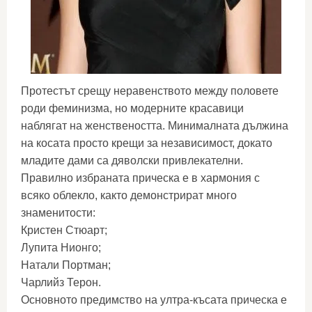
Протестът срещу неравенството между половете
роди феминизма, но модерните красавици
наблягат на женствеността. Минималната дължина
на косата просто крещи за независимост, докато
младите дами са дяволски привлекателни.
Правилно избраната прическа е в хармония с
всяко облекло, както демонстрират много
знаменитости:
Кристен Стюарт;
Лупита Нионго;
Натали Портман;
Чарлийз Терон.
Основното предимство на ултра-късата прическа е