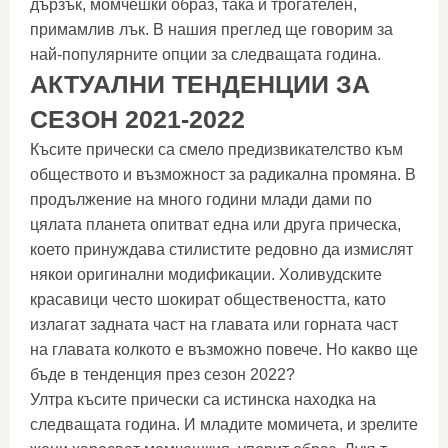
дързък, момчешки образ, така и трогателен,
примамлив лък. В нашия преглед ще говорим за
най-популярните опции за следващата година.
АКТУАЛНИ ТЕНДЕНЦИИ ЗА
СЕЗОН 2021-2022
Късите прически са смело предизвикателство към
обществото и възможност за радикална промяна. В
продължение на много години млади дами по
цялата планета опитват една или друга прическа,
което принуждава стилистите редовно да измислят
някои оригинални модификации. Холивудските
красавици често шокират обществеността, като
излагат задната част на главата или горната част
на главата колкото е възможно повече. Но какво ще
бъде в тенденция през сезон 2022?
Ултра късите прически са истинска находка на
следващата година. И младите момичета, и зрелите