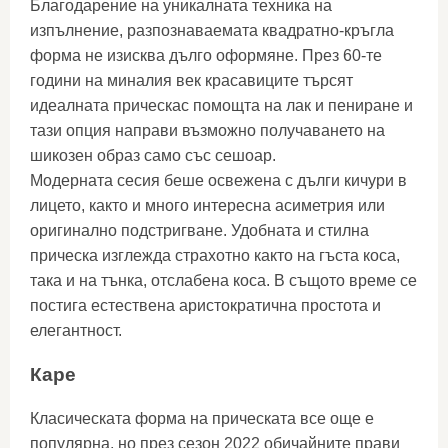
Благодарение на уникалната техника на
изпълнение, разпознаваемата квадратно-кръгла
форма не изисква дълго оформяне. През 60-те
години на миналия век красавиците търсят
идеалната прическас помощта на лак и пениране и
тази опция направи възможно получаването на
шикозен образ само със сешоар.
Модерната сесия беше освежена с дълги кичури в
лицето, както и много интересна асиметрия или
оригинално подстригване. Удобната и стилна
прическа изглежда страхотно както на гъста коса,
така и на тънка, отслабена коса. В същото време се
постига естествена аристократична простота и
елегантност.
Каре
Класическата форма на прическата все още е
популярна, но през сезон 2022 обичайните прави