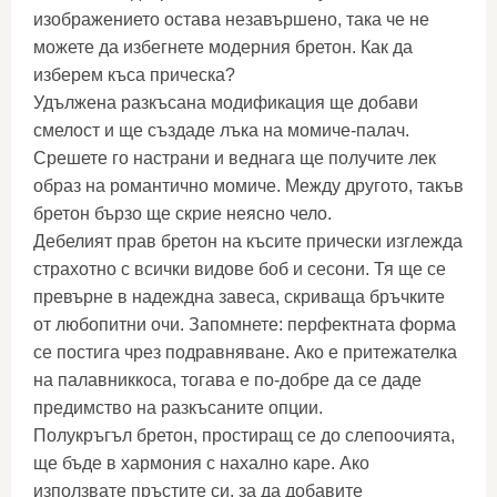
изображението остава незавършено, така че не
можете да избегнете модерния бретон. Как да
изберем къса прическа?
Удължена разкъсана модификация ще добави
смелост и ще създаде лъка на момиче-палач.
Срешете го настрани и веднага ще получите лек
образ на романтично момиче. Между другото, такъв
бретон бързо ще скрие неясно чело.
Дебелият прав бретон на късите прически изглежда
страхотно с всички видове боб и сесони. Тя ще се
превърне в надеждна завеса, скриваща бръчките
от любопитни очи. Запомнете: перфектната форма
се постига чрез подравняване. Ако е притежателка
на палавниккоса, тогава е по-добре да се даде
предимство на разкъсаните опции.
Полукръгъл бретон, простиращ се до слепоочията,
ще бъде в хармония с нахално каре. Ако
използвате пръстите си, за да добавите