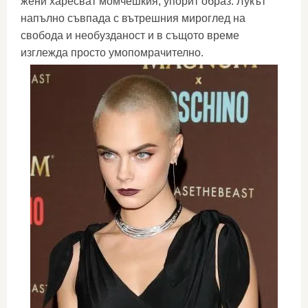
жени харесват момчешкия, упорит образ. Лукът
напълно съвпада с вътрешния мироглед на
свобода и необузданост и в същото време
изглежда просто умопомрачително.