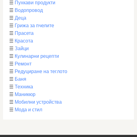
☰
Пухкави продукти
☰
Водопровод
☰
Деца
☰
Грижа за пчелите
☰
Прасета
☰
Красота
☰
Зайци
☰
Кулинарни рецепти
☰
Ремонт
☰
Редуциране на теглото
☰
Баня
☰
Техника
☰
Маникюр
☰
Мобилни устройства
☰
Мода и стил