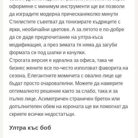
оформяне с минимум инструменти ще ви позволи
да изградите модерна прическаняколко минути
Стилистите съветват да тонизирате къдриците с
ярки, необичайни цветове. А за лятото е по-добре
да се даде предпочитание на ултра-къса
модификация, а през зимата тя няма да загуби
формата си под шапки и качулки.
Строгата версия е идеална за офиса, така че
бизнес жените все по-често използват фаворита на
сезона. Елегантните момичета с овално лице ще
бъдат просто очарователни. Можете да намерите
оптималното решение както за слабо, така и за
пълно лице. Асиметричен страничен бретон или
допълнителен обем на короната ще ви помогнат да
скриете всички недостатъци.
Ултра къс боб