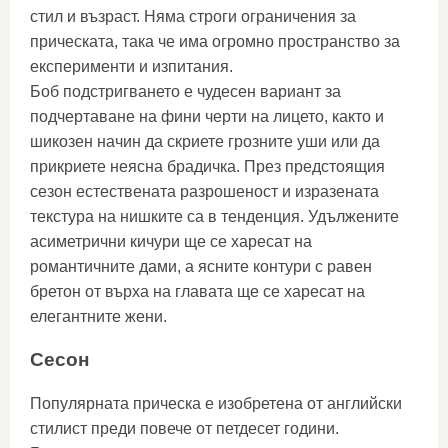
стил и възраст. Няма строги ограничения за
прическата, така че има огромно пространство за
експерименти и изпитания.
Боб подстригването е чудесен вариант за
подчертаване на фини черти на лицето, както и
шикозен начин да скриете грозните уши или да
прикриете неясна брадичка. През предстоящия
сезон естествената разрошеност и изразената
текстура на нишките са в тенденция. Удължените
асиметрични кичури ще се харесат на
романтичните дами, а ясните контури с равен
бретон от върха на главата ще се харесат на
елегантните жени.
Сесон
Популярната прическа е изобретена от английски
стилист преди повече от петдесет години.