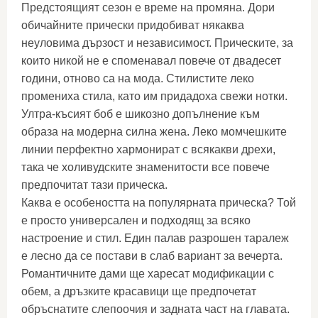
Предстоящият сезон е време на промяна. Дори
обичайните прически придобиват някаква
неуловима дързост и независимост. Прическите, за
които никой не е споменавал повече от двадесет
години, отново са на мода. Стилистите леко
промениха стила, като им придадоха свежи нотки.
Ултра-късият боб е шикозно допълнение към
образа на модерна силна жена. Леко момчешките
линии перфектно хармонират с всякакви дрехи,
така че холивудските знаменитости все повече
предпочитат тази прическа.
Каква е особеността на популярната прическа? Той
е просто универсален и подходящ за всяко
настроение и стил. Един палав разрошен таралеж
е лесно да се постави в слаб вариант за вечерта.
Романтичните дами ще харесат модификации с
обем, а дръзките красавици ще предпочетат
обръснатите слепоочия и задната част на главата.