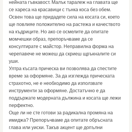
нейната гъвкавост. Малък таралеж на главата ще
се хареса на красавици с тънка коса без обем.
Освен това ще придадете сила на косата си, което
ще повлияе положително на растежа и качеството
на къдриците. Но ако се осмелите да опитате
момчешки образ, препоръчваме да се
консултирате с майстор. Неправилна форма на
черепавече не можеш да скриеш щръкналите си
уши.
Ултра късата прическа ви позволява да спестите
време за оформяне. За да изглежда прическата
страхотно, не е необходимо да използвате
инструменти за оформяне. Достатъчно е да
поддържате модерната дължина и косата ще лежи
перфектно.
Още ли не сте готови за радикална промяна на
имиджа? Препоръчваме да опитате обръсната
глава или уиски. Такъв акцент ще допълни