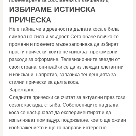
повече време за собствения си външен вид.
ИЗБИРАМЕ ИСТИНСКА
ПРИЧЕСКА
Не е тайна, че в древността дългата коса е била
символ на сила и мъдрост. Сега обаче всичко се
промени и повечето мъже започнаха да избират
прости прически, които не изискват прекомерни
разходи за оформяне. Телевизионните звезди от
своя страна, опитвайки се да изглеждат елегантни
и изискани, напротив, запазиха тенденцията за
стилни прически за дълга коса.
Зареждане…
Следните прически се считат за актуални през този
сезон: каскада, стълба. Собствениците на дълга
коса се насърчават да експериментират и да
изпълняват помпадур, подрязване, което ще оживи
изображението и ще го направи интересно.