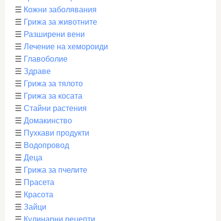
☰
Кожни заболявания
☰
Грижа за животните
☰
Разширени вени
☰
Лечение на хемороиди
☰
Главоболие
☰
Здраве
☰
Грижа за тялото
☰
Грижа за косата
☰
Стайни растения
☰
Домакинство
☰
Пухкави продукти
☰
Водопровод
☰
Деца
☰
Грижа за пчелите
☰
Прасета
☰
Красота
☰
Зайци
☰
Кулинарни рецепти