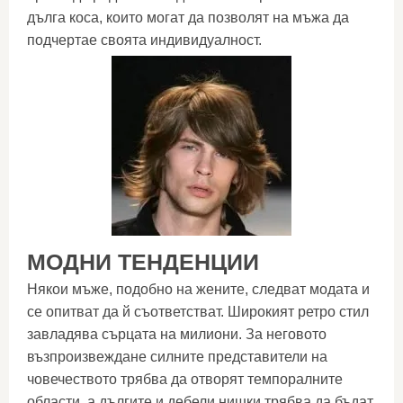
дълга коса, които могат да позволят на мъжа да
подчертае своята индивидуалност.
МОДНИ ТЕНДЕНЦИИ
Някои мъже, подобно на жените, следват модата и
се опитват да й съответстват. Широкият ретро стил
завладява сърцата на милиони. За неговото
възпроизвеждане силните представители на
човечеството трябва да отворят темпоралните
области, а дългите и дебели нишки трябва да бъдат