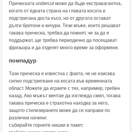
Прическата undercut може да бъде екстравагантна,
когато от едната страна на главата косата е
подстригана доста късо, но от другата остават
дълги бретони и кичури. Тези мъже, които решават
такава прическа, трябва да помнят, че за да я
поддържат, ще трябва периодично да посещават
фризьора и да отделят много време за оформяне.
помпадур
Тази прическа е известна с факта, че не изисква
силно подстригване на косата във временната
област. Можете да играете с тях, например, гребен
назад. Ако мъжът мечтае да изглежда смел, тогава
такава прическа е страхотна находка за него,
защото стилизирането може да се направи по
различни начини:
събирайте горните нишки в пакет;