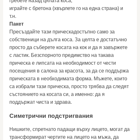
гребете назад цялата коса;
играйте с бретона (хвърлете го на една страна) и
т.н.
Пакет
Пресъздайте тази прическадостъпно само за
собственици на дълга коса. За целта е достатъчно
просто да съберете косата на кок и да я завържете
с ластик. Безспорното предимство на такава
прическа е липсата на необходимост от чести
посещения в салона за красота, за да се поддържа
прическата в необходимата форма. Мъжете, които
са избрали тази прическа, просто трябва да следят
състоянието на косата си, а именно: да я
поддържат чиста и здрава.
Симетрични подстригвания
Нишките, спретнато падащи върху лицето, могат да
трансформират чертите на лицето на мъжа, да