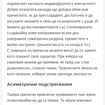
подчертаят неговата индивидуалност, елегантност.
Добре познатата каскада ще добави обем към
прическата, за да пресъздадете, достатъчно е да
изсушите нишките и леко да ги разрошите с ръце. И
можете да експериментирате със стилизирането,
създавайки нови изображения всеки ден
(направете симетрична раздяла, преместете я
малко настрани, срешете косата си назад и т.н.).
С помощта на прическа мъжете могат да се заявят,
като покажат своя характер. При избора на
симетрия можем да приемем, че пред нас стои
уравновесен, спокоен човек. Творческите личности,
като правило, избират резки преходи, контрасти.
Асиметрични подстригвания
Такива прически привличат вниманието към човек,
позволявайки му да се обяви. Те обаче изискват