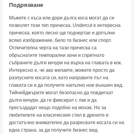
Подрязване
Мъжете с къса или дори дълга коса могат да си
позволят този тип прическа. Undercut е интересна
прическа, която лесно ще подчертае и допълни
всяко изображение, било то бизнес или спорт.
Отличителна черта на тази прическа са
обръснатите темпорални зони и спретнато
събраните дълги кичури на върха на главата в кок.
Интересно е, че ако желаете, можете просто да
разпуснете косата си, като направите път на
главата си и да получите напълно нов външен вид.
Тийнейджърите могат безопасно да повдигнат
дълги кичури, да ги фиксират с лак и да
пресъздадат нещо подобно на мохак. Но за
любителите на класическия стил в дрехите е
достатъчно внимателно да разресвате косата си на
една страна, за да получите бизнес вид.