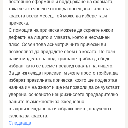
постоянно оформяне и поддържане на формата,
така че ако човек е готов да посещава салон за
красота всеки месец, той може да избере тази
прическа.
С помощта на прическа можете да скриете някои
дефекти на лицето и главата, което е несъмнен
плюс. Освен това асиметричните прически ви
позволяват да придадете обем на косата. По този
начин моделът на подстригване трябва да бъде
избран, като се вземе предвид овалът на лицето.
За да изглеждат красиви, мъжете просто трябва да
изберат правилната прическа, която ще подчертае
начина им на живот и ще им позволи да се чувстват
уверени. основното нещоизчислете предварително
вашите възможности за ежедневно
възпроизвеждане на изображението, получено в
салона за красота.
Следваща