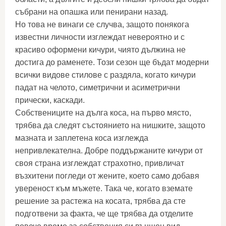
събрани на опашка или пенирани назад.
Но това не винаги се случва, защото понякога
известни личности изглеждат невероятно и с
красиво оформени кичури, чиято дължина не
достига до раменете. Този сезон ще бъдат модерни
всички видове стилове с раздяла, когато кичури
падат на челото, симетрични и асиметрични
прически, каскади.
Собствениците на дълга коса, на първо място,
трябва да следят състоянието на нишките, защото
мазната и заплетена коса изглежда
непривлекателна. Добре поддържаните кичури от
своя страна изглеждат страхотно, привличат
възхитени погледи от жените, което само добавя
увереност към мъжете. Така че, когато вземате
решение за растежа на косата, трябва да сте
подготвени за факта, че ще трябва да отделите