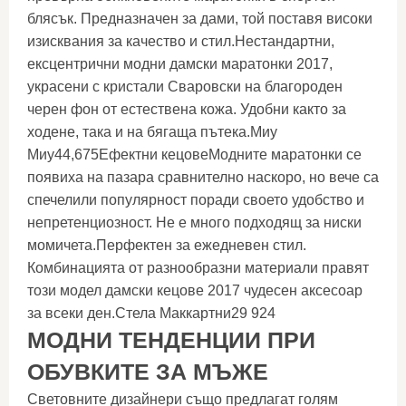
блясък. Предназначен за дами, той поставя високи
изисквания за качество и стил.Нестандартни,
ексцентрични модни дамски маратонки 2017,
украсени с кристали Сваровски на благороден
черен фон от естествена кожа. Удобни както за
ходене, така и на бягаща пътека.Миу
Миу44,675Ефектни кецовеМодните маратонки се
появиха на пазара сравнително наскоро, но вече са
спечелили популярност поради своето удобство и
непретенциозност. Не е много подходящ за ниски
момичета.Перфектен за ежедневен стил.
Комбинацията от разнообразни материали правят
този модел дамски кецове 2017 чудесен аксесоар
за всеки ден.Стела Маккартни29 924
МОДНИ ТЕНДЕНЦИИ ПРИ
ОБУВКИТЕ ЗА МЪЖЕ
Световните дизайнери също предлагат голям