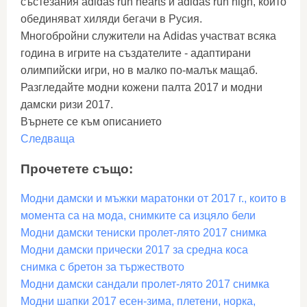
състезания adidas run hearts и adidas run high, които
обединяват хиляди бегачи в Русия.
Многобройни служители на Adidas участват всяка
година в игрите на създателите - адаптирани
олимпийски игри, но в малко по-малък мащаб.
Разгледайте модни кожени палта 2017 и модни
дамски ризи 2017.
Върнете се към описанието
Следваща
Прочетете също:
Модни дамски и мъжки маратонки от 2017 г., които в
момента са на мода, снимките са изцяло бели
Модни дамски тениски пролет-лято 2017 снимка
Модни дамски прически 2017 за средна коса
снимка с бретон за тържеството
Модни дамски сандали пролет-лято 2017 снимка
Модни шапки 2017 есен-зима, плетени, норка,