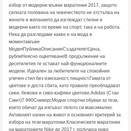
избор от модерни мъжки маратонки 2017, защото
силната половина на човечеството не отстъпва на
жените в желанието да изглеждат стилни и
модерни както по време на спорт, така и на работа.
Нека да разгледаме какво е на мода в
моментамъже
МоделПубликаОписаниеСъздателятЦена,
рублиНеясно оцветяванеВ продължение на
десетилетия те остават най-функционалните
модели. Идеален за любителите на спокойния
уличен стил без изисканост, пищност.Гамата от
цветове е доста сбита, като правило преобладават
сиви, бежови и сиво-кафяви цветове.Adidas (Стан
Смит)7 990СникерсМодни спортни обувки за тези,
които обичат да изпъват тялото си максимално.
Активният начин на живот е основният критерий за
избора на тези маратонки.Класическите маратонки
на маратонките Nike до 2017 г. получиха ново