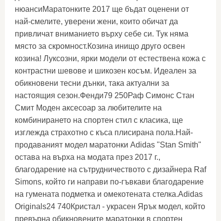
нюансиМаратонките 2017 ще бъдат оценени от
най-смелите, уверени жени, които обичат да
привличат вниманието върху себе си. Тук няма
място за скромност.Козина инищо друго освен
козина! Луксозни, ярки модели от естествена кожа с
контрастни шевове и шикозен косъм. Идеален за
обикновени тесни дънки, така актуални за
настоящия сезон.Фенди79 250Раф Симонс Стан
Смит Моден аксесоар за любителите на
комбинирането на спортен стил с класика, ще
изглежда страхотно с къса плисирана пола.Най-
продаваният модел маратонки Adidas "Stan Smith"
остава на върха на модата през 2017 г.,
благодарение на сътрудничеството с дизайнера Raf
Simons, който ги направи по-гъвкави благодарение
на гумената подметка и омекотената стелка.Adidas
Originals24 740Кристал - украсен Ярък модел, който
превърна обикновените маратонки в спортен