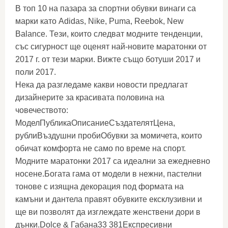
В топ 10 на пазара за спортни обувки винаги са
марки като Adidas, Nike, Puma, Reebok, New
Balance. Тези, които следват модните тенденции,
със сигурност ще оценят най-новите маратонки от
2017 г. от тези марки. Вижте също ботуши 2017 и
поли 2017.
Нека да разгледаме какви новости предлагат
дизайнерите за красивата половина на
човечеството:
МоделПубликаОписаниеСъздателятЦена,
рублиВъздушни пробиОбувки за момичета, които
обичат комфорта не само по време на спорт.
Модните маратонки 2017 са идеални за ежедневно
носене.Богата гама от модели в нежни, пастелни
тонове с изящна декорация под формата на
камъни и дантела правят обувките ексклузивни и
ще ви позволят да изглеждате женствени дори в
дънки.Dolce & Габана33 381Експресивни