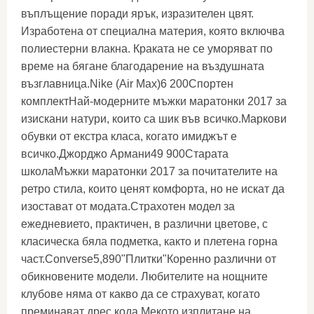
въплъщение поради ярък, изразителен цвят.
Изработена от специална материя, която включва
полиестерни влакна. Краката не се уморяват по
време на бягане благодарение на въздушната
възглавница.Nike (Air Max)6 200Спортен
комплектНай-модерните мъжки маратонки 2017 за
изискани натури, които са шик във всичко.Маркови
обувки от екстра класа, когато имиджът е
всичко.Джорджо Армани49 900Старата
школаМъжки маратонки 2017 за почитателите на
ретро стила, които ценят комфорта, но не искат да
изостават от модата.Страхотен модел за
ежедневието, практичен, в различни цветове, с
класическа бяла подметка, както и плетена горна
част.Converse5,890"Плитки"Коренно различни от
обикновените модели. Любителите на нощните
клубове няма от какво да се страхуват, когато
преминават дрес кода.Мекото изплитане на