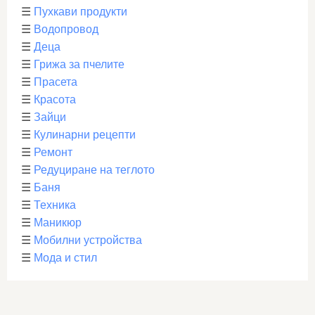
☰
Пухкави продукти
☰
Водопровод
☰
Деца
☰
Грижа за пчелите
☰
Прасета
☰
Красота
☰
Зайци
☰
Кулинарни рецепти
☰
Ремонт
☰
Редуциране на теглото
☰
Баня
☰
Техника
☰
Маникюр
☰
Мобилни устройства
☰
Мода и стил