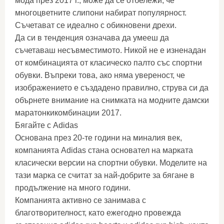
мода през 2017 г., може да се отбележи, че
многоцветните слипони набират популярност.
Съчетават се идеално с обикновени дрехи.
Да си в тенденция означава да умееш да
съчетаваш несъвместимото. Никой не е изненадан
от комбинацията от класическо палто със спортни
обувки. Въпреки това, ако няма увереност, че
изображението е създадено правилно, струва си да
обърнете внимание на снимката на модните дамски
маратонкикомбинации 2017.
Бягайте с Adidas
Основана през 20-те години на миналия век,
компанията Adidas стана основател на марката
класически версии на спортни обувки. Моделите на
тази марка се считат за най-добрите за бягане в
продължение на много години.
Компанията активно се занимава с
благотворителност, като ежегодно провежда