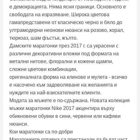
е демокрацията. Няма ясни граници. Основното е
свободата на изразяване. Широка цветова
гамапредставени от класическо черно и бяло до
ултрамодерни неонови нюанси на розово, корал,
тюркоаз, шам фъстък, жълто.
Дамските маратонки през 2017 г. са украсени с
различни декоративни вложки под формата на
метални нитове, флорални и кожени щампи,
сложни цветови комбинации,
оригиналната форма на клинове и мулета - всичко
е насочено към задоволяване на желанията и
нуждите на най-взискателните клиенти.
Модата за мъжете е по-сдържана. Новата колекция
мъжки маратонки Nike 2017 акцентира върху
обикновени обувки в сини, червени или кафяви
нюанси.
Кои маратонки са по-добри
Маратонките отдавна са престанали да бъдат част