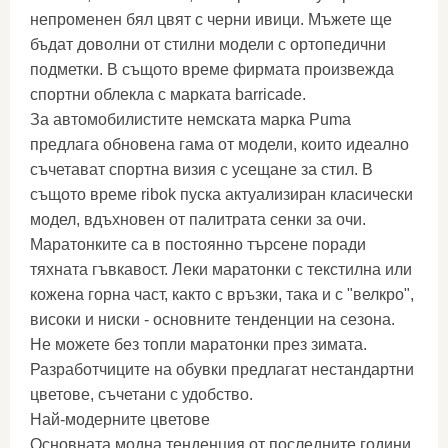
непроменен бял цвят с черни ивици. Мъжете ще
бъдат доволни от стилни модели с ортопедични
подметки. В същото време фирмата произвежда
спортни облекла с марката barricade.
За автомобилистите немската марка Puma
предлага обновена гама от модели, които идеално
съчетават спортна визия с усещане за стил. В
същото време ribok пуска актуализиран класически
модел, вдъхновен от палитрата сенки за очи.
Маратонките са в постоянно търсене поради
тяхната гъвкавост. Леки маратонки с текстилна или
кожена горна част, както с връзки, така и с "велкро",
високи и ниски - основните тенденции на сезона.
Не можете без топли маратонки през зимата.
Разработчиците на обувки предлагат нестандартни
цветове, съчетани с удобство.
Най-модерните цветове
Основната модна тенденция от последните години