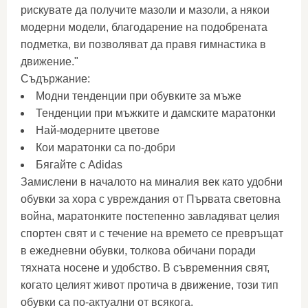
рискувате да получите мазоли и мазоли, а някои
модерни модели, благодарение на подобрената
подметка, ви позволяват да правя гимнастика в
движение."
Съдържание:
Модни тенденции при обувките за мъже
Тенденции при мъжките и дамските маратонки
Най-модерните цветове
Кои маратонки са по-добри
Бягайте с Adidas
Замислени в началото на миналия век като удобни
обувки за хора с увреждания от Първата световна
война, маратонките постепенно завладяват целия
спортен свят и с течение на времето се превръщат
в ежедневни обувки, толкова обичани поради
тяхната носене и удобство. В съвременния свят,
когато целият живот протича в движение, този тип
обувки са по-актуални от всякога.