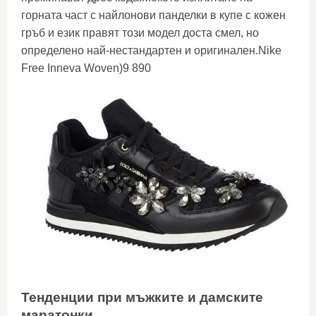
горната част с найлонови панделки в купе с кожен
гръб и език правят този модел доста смел, но
определено най-нестандартен и оригинален.Nike
Free Inneva Woven)9 890
Тенденции при мъжките и дамските
маратонки