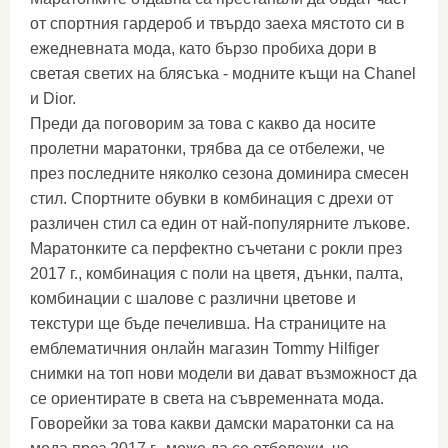
от спортния гардероб и твърдо заеха мястото си в
ежедневната мода, като бързо пробиха дори в
светая светих на блясъка - модните къщи на Chanel
и Dior.
Преди да поговорим за това с какво да носите
пролетни маратонки, трябва да се отбележи, че
през последните няколко сезона доминира смесен
стил. Спортните обувки в комбинация с дрехи от
различен стил са един от най-популярните лъкове.
Маратонките са перфектно съчетани с рокли през
2017 г., комбинация с поли на цветя, дънки, палта,
комбинации с шалове с различни цветове и
текстури ще бъде печеливша. На страниците на
емблематичния онлайн магазин Tommy Hilfiger
снимки на топ нови модели ви дават възможност да
се ориентирате в света на съвременната мода.
Говорейки за това какви дамски маратонки са на