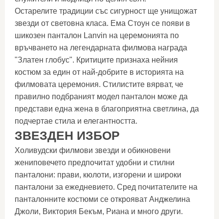
Остарелите традиции със сигурност ще унищожат
звезди от световна класа. Ема Стоун се появи в
шикозен панталон Lanvin на церемонията по
връчването на легендарната филмова награда
"Златен глобус". Критиците признаха нейния
костюм за един от най-добрите в историята на
филмовата церемония. Стилистите вярват, че
правилно подбраният модел панталон може да
представи една жена в благоприятна светлина, да
подчертае стила и елегантността.
ЗВЕЗДЕН ИЗБОР
Холивудски филмови звезди и обикновени
жениповечето предпочитат удобни и стилни
панталони: прави, кюлоти, изгорени и широки
панталони за ежедневието. Сред почитателите на
панталонните костюми се открояват Анджелина
Джоли, Виктория Бекъм, Риана и много други.