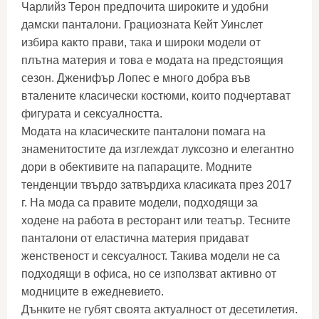
Чарлийз Терон предпочита широките и удобни
дамски панталони. Грациозната Кейт Уинслет
избира както прави, така и широки модели от
плътна материя и това е модата на предстоящия
сезон. Дженифър Лопес е много добра във
вталените класически костюми, които подчертават
фигурата и сексуалността.
Модата на класическите панталони помага на
знаменитостите да изглеждат луксозно и елегантно
дори в обективите на папараците. Модните
тенденции твърдо затвърдиха класиката през 2017
г. На мода са правите модели, подходящи за
ходене на работа в ресторант или театър. Тесните
панталони от еластична материя придават
женственост и сексуалност. Такива модели не са
подходящи в офиса, но се използват активно от
модниците в ежедневието.
Дънките не губят своята актуалност от десетилетия.