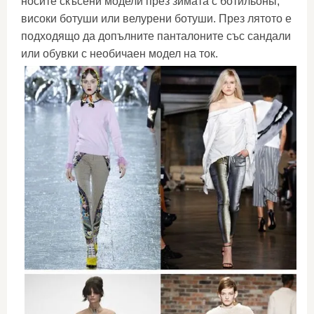
носите скъсени модели през зимата с ботильоны,
високи ботуши или велурени ботуши. През лятото е
подходящо да допълните панталоните със сандали
или обувки с необичаен модел на ток.