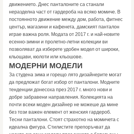
движението. Днес панталоните са станали
неразделна част от гардероба на всяко момиче. В
постоянното движение между дом, работа, фитнес
център, магазини и кафенета, дамският панталон
играе важна роля. Модата от 2017 г. и най-новите
есенно-зимни и пролетно-летни колекции ви
позволяват да изберете удобен модел от широки,
кльощави, кюлоти или кльошове.
МОДЕРНИ МОДЕЛИ
За студена зима и горещо лято дизайнерите могат
да предложат богат избор от панталони. Модните
тенденции донесоха през 2017 г. много нови и
добре забравени направления. Колекцията на
почти всеки моден дизайнер не можеше да мине
без този важен елемент от женския гардероб.
Тесни панталони. Стоят страхотно на момичета с
идеална фигура. Стилистите препоръчват да