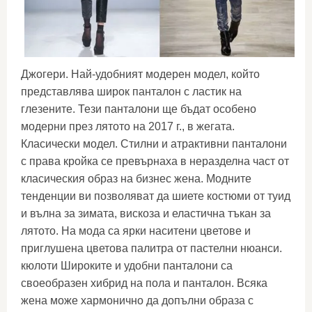
Джогери. Най-удобният модерен модел, който
представлява широк панталон с ластик на
глезените. Тези панталони ще бъдат особено
модерни през лятото на 2017 г., в жегата.
Класически модел. Стилни и атрактивни панталони
с права кройка се превърнаха в неразделна част от
класическия образ на бизнес жена. Модните
тенденции ви позволяват да шиете костюми от туид
и вълна за зимата, вискоза и еластична тъкан за
лятото. На мода са ярки наситени цветове и
приглушена цветова палитра от пастелни нюанси.
кюлоти Широките и удобни панталони са
своеобразен хибрид на пола и панталон. Всяка
жена може хармонично да допълни образа с