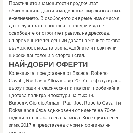
Практичните знаменитости предпочитат
обикновените дънки и модерните широки кюлоти в
ежедневието. В свободното си време има смисъл
да се чувствате наистина свободни и да се
освободите от строгите правила на дрескода.
Съвременните тенденции дават на жените такава
възможност, модата върна удобните и практични
широки панталони в спортен стил.
НАЙ-ДОБРИ ОФЕРТИ
Колекцията, представена от Escada, Roberto
Cavalli, Rochas и Altuzarra до 2017 г., е фокусирана
върху прави и класически панталони, необичайна
цветова палитра и текстури на тъкани.
Burberry, Giorgio Armani, Paul Joe, Roberto Cavalli и
Roksalanda бяха вдъхновени от идеите на 70-те
години и върнаха клеса на мода. Колекцията есен-
зима 2017 е представена с ярки и оригинални
модели.