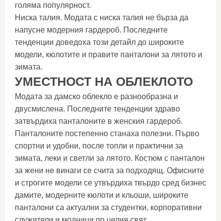
голяма популярност.
Ниска талия. Модата с ниска талия не бърза да
напусне модерния гардероб. Последните
тенденции доведоха този детайл до широките
модели, кюлотите и правите панталони за лятото и
зимата.
УМЕСТНОСТ НА ОБЛЕКЛОТО
Модата за дамско облекло е разнообразна и
двусмислена. Последните тенденции здраво
затвърдиха панталоните в женския гардероб.
Панталоните постепенно станаха полезни. Първо
спортни и удобни, после топли и практични за
зимата, леки и светли за лятото. Костюм с панталон
за жени не винаги се счита за подходящ. Офисните
и строгите модели се утвърдиха твърдо сред бизнес
дамите, модерните кюлоти и кльоши, широките
панталони са актуални за студентки, корпоративни
служители и модници по целия свят.