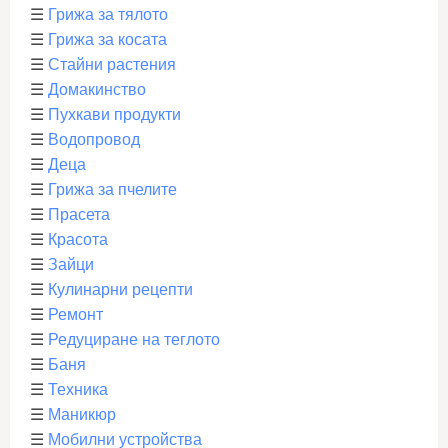
☰
Грижа за тялото
☰
Грижа за косата
☰
Стайни растения
☰
Домакинство
☰
Пухкави продукти
☰
Водопровод
☰
Деца
☰
Грижа за пчелите
☰
Прасета
☰
Красота
☰
Зайци
☰
Кулинарни рецепти
☰
Ремонт
☰
Редуциране на теглото
☰
Баня
☰
Техника
☰
Маникюр
☰
Мобилни устройства