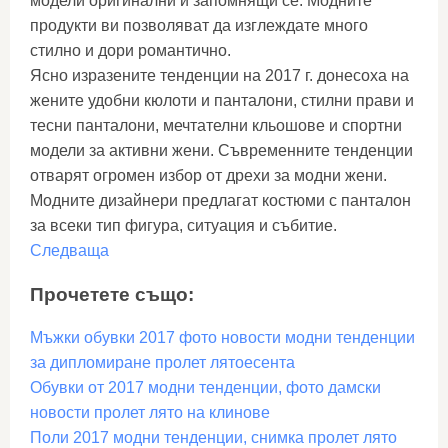
модели оригинални и запомнящи се. Модните
продукти ви позволяват да изглеждате много
стилно и дори романтично.
Ясно изразените тенденции на 2017 г. донесоха на
жените удобни кюлоти и панталони, стилни прави и
тесни панталони, мечтателни кльошове и спортни
модели за активни жени. Съвременните тенденции
отварят огромен избор от дрехи за модни жени.
Модните дизайнери предлагат костюми с панталон
за всеки тип фигура, ситуация и събитие.
Следваща
Прочетете също:
Мъжки обувки 2017 фото новости модни тенденции
за дипломиране пролет лятоесента
Обувки от 2017 модни тенденции, фото дамски
новости пролет лято на клинове
Поли 2017 модни тенденции, снимка пролет лято