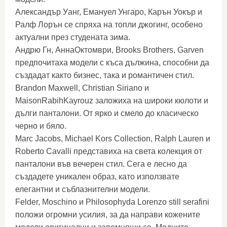
Александър Уанг, Емануел Унгаро, Карън Уокър и
Ралф Лорън се спряха на топли джогинг, особено
актуални през студената зима.
Андрю Гн, АннаОктомври, Brooks Brothers, Garven
предпочитаха модели с къса дължина, способни да
създадат както бизнес, така и романтичен стил.
Brandon Maxwell, Christian Siriano и
MaisonRabihKayrouz заложиха на широки кюлоти и
дълги панталони. От ярко и смело до класическо
черно и бяло.
Marc Jacobs, Michael Kors Collection, Ralph Lauren и
Roberto Cavalli представиха на света колекция от
панталони във вечерен стил. Сега е лесно да
създадете уникален образ, като използвате
елегантни и съблазнителни модели.
Felder, Moschino и Philosophyda Lorenzo still serafini
положи огромни усилия, за да направи кожените