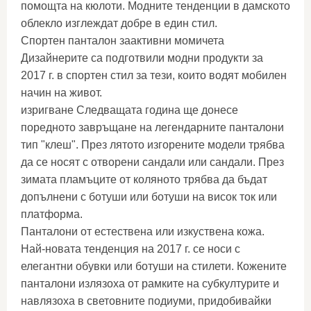
помощта на кюлоти. Модните тенденции в дамското
облекло изглеждат добре в един стил.
Спортен панталон заактивни момичета
Дизайнерите са подготвили модни продукти за
2017 г. в спортен стил за тези, които водят мобилен
начин на живот.
изригване Следващата година ще донесе
поредното завръщане на легендарните панталони
тип "клеш". През лятото изгорените модели трябва
да се носят с отворени сандали или сандали. През
зимата пламъците от коляното трябва да бъдат
допълнени с ботуши или ботуши на висок ток или
платформа.
Панталони от естествена или изкуствена кожа.
Най-новата тенденция на 2017 г. се носи с
елегантни обувки или ботуши на стилети. Кожените
панталони излязоха от рамките на субкултурите и
навлязоха в световните подиуми, придобивайки