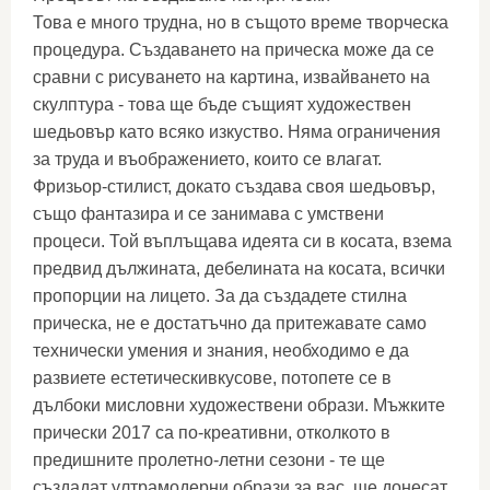
Това е много трудна, но в същото време творческа
процедура. Създаването на прическа може да се
сравни с рисуването на картина, извайването на
скулптура - това ще бъде същият художествен
шедьовър като всяко изкуство. Няма ограничения
за труда и въображението, които се влагат.
Фризьор-стилист, докато създава своя шедьовър,
също фантазира и се занимава с умствени
процеси. Той въплъщава идеята си в косата, взема
предвид дължината, дебелината на косата, всички
пропорции на лицето. За да създадете стилна
прическа, не е достатъчно да притежавате само
технически умения и знания, необходимо е да
развиете естетическивкусове, потопете се в
дълбоки мисловни художествени образи. Мъжките
прически 2017 са по-креативни, отколкото в
предишните пролетно-летни сезони - те ще
създадат ултрамодерни образи за вас, ще донесат