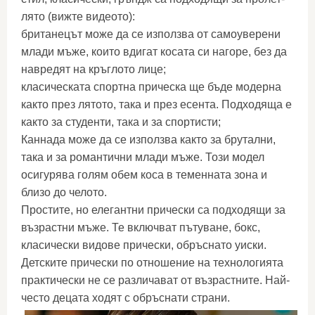
лято (вижте видеото):
британецът може да се използва от самоуверени
млади мъже, които вдигат косата си нагоре, без да
навредят на кръглото лице;
класическата спортна прическа ще бъде модерна
както през лятото, така и през есента. Подходяща е
както за студенти, така и за спортисти;
Каннада може да се използва както за брутални,
така и за романтични млади мъже. Този модел
осигурява голям обем коса в теменната зона и
близо до челото.
Простите, но елегантни прически са подходящи за
възрастни мъже. Те включват пътуване, бокс,
класически видове прически, обръснато уиски.
Детските прически по отношение на технологията
практически не се различават от възрастните. Най-
често децата ходят с обръснати страни.