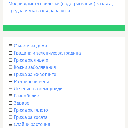
Модни дамски прически (подстригвания) за къса,
средна и дълга къдрава коса
☰
Съвети за дома
☰
Градина и зеленчукова градина
☰
Грижа за лицето
☰
Кожни заболявания
☰
Грижа за животните
☰
Разширени вени
☰
Лечение на хемороиди
☰
Главоболие
☰
Здраве
☰
Грижа за тялото
☰
Грижа за косата
☰
Стайни растения