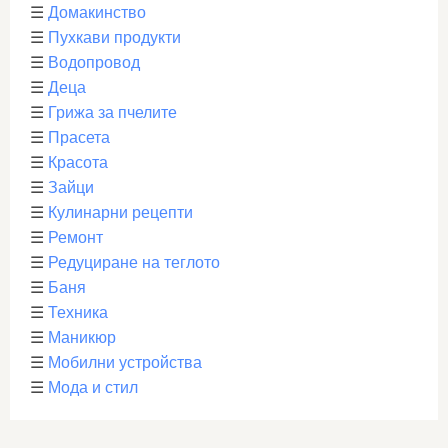
☰
Домакинство
☰
Пухкави продукти
☰
Водопровод
☰
Деца
☰
Грижа за пчелите
☰
Прасета
☰
Красота
☰
Зайци
☰
Кулинарни рецепти
☰
Ремонт
☰
Редуциране на теглото
☰
Баня
☰
Техника
☰
Маникюр
☰
Мобилни устройства
☰
Мода и стил