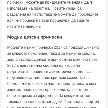
прически, можете да придобиете умения и да ги
използвате на практика. Новите уроци са
разделени на части, така че можете да проследите
всички процеси на тази процедура, да видите
новите тенденции.
Модни детски прически
Модните мъжки прически 2017 са подходящи както
за младото поколение, така и за мъже на средна,
зряла възраст. Детските прически за момчета през
2017 г. дават пълна свобода на избор на
родителите. Правият и асиметричен бретон са
подходящи за тийнейджъри този сезон. Такъв
бретон, който покрива част от лицето, винаги има
зашеметяващ ефект през пролетта, но отнема
повече време за оформяне. За младите мъже
такива прически като канадски, британски, спортен
стил, класически, гръндж са подходящи за пролет-