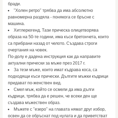
бради.
"Холен ретро" трябва да има абсолютно
равномерна раздяла - понякога се бръсне с
машина.
Хитлерюгенд. Тази прическа олицетворява
образа на 50-те години, има къси бретончета, които
са прибрани назад от челото. Създава строги
очертания на човек.
По-долу е дадена инструкция как да направите
актуални прически за мъже през 2017 г.
За тези мъже, които имат къдрава коса, са
подходящи къси прически. Дългите мъжки къдрици
придават по-женствен вид.
Смел мъж, който се осмели да има дълги
къдрици, трябва да е решен, че всеки ден ще
създава мъжествен образ.
Мъжете с "езеро" на главата нямат друг избор,
освен да се обръснат под нулата и да приветстват