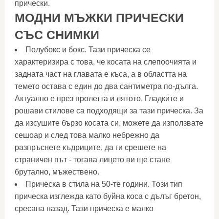
прически.
МОДНИ МЪЖКИ ПРИЧЕСКИ
СЪС СНИМКИ
Полубокс и бокс. Тази прическа се
характеризира с това, че косата на слепоочията и
задната част на главата е къса, а в областта на
темето остава с един до два сантиметра по-дълга.
Актуално е през пролетта и лятото. Гладките и
рошави стилове са подходящи за тази прическа. За
да изсушите бързо косата си, можете да използвате
сешоар и след това малко небрежно да
разпръснете къдриците, да ги срешете на
страничен път - тогава лицето ви ще стане
брутално, мъжествено.
Прическа в стила на 50-те години. Този тип
прическа изглежда като буйна коса с дълъг бретон,
сресана назад. Тази прическа е малко