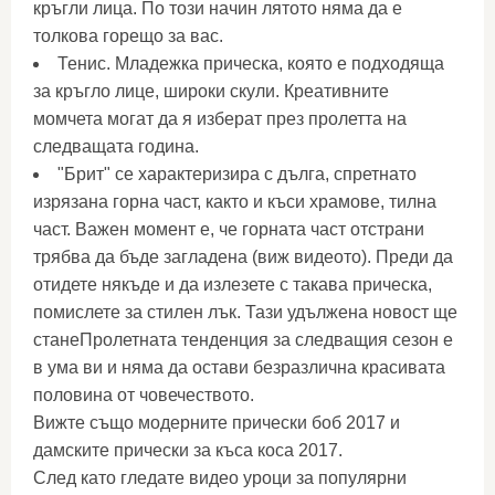
кръгли лица. По този начин лятото няма да е
толкова горещо за вас.
Тенис. Младежка прическа, която е подходяща
за кръгло лице, широки скули. Креативните
момчета могат да я изберат през пролетта на
следващата година.
"Брит" се характеризира с дълга, спретнато
изрязана горна част, както и къси храмове, тилна
част. Важен момент е, че горната част отстрани
трябва да бъде загладена (виж видеото). Преди да
отидете някъде и да излезете с такава прическа,
помислете за стилен лък. Тази удължена новост ще
станеПролетната тенденция за следващия сезон е
в ума ви и няма да остави безразлична красивата
половина от човечеството.
Вижте също модерните прически боб 2017 и
дамските прически за къса коса 2017.
След като гледате видео уроци за популярни