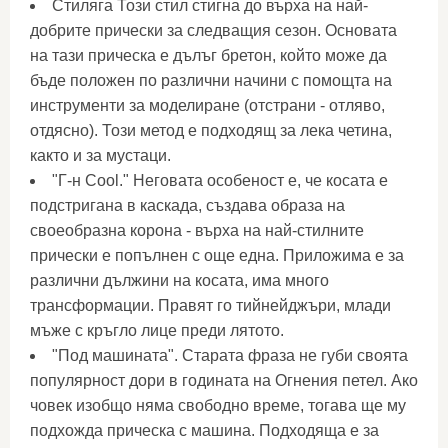
Стиляга Този стил стигна до върха на най-
добрите прически за следващия сезон. Основата
на тази прическа е дълъг бретон, който може да
бъде положен по различни начини с помощта на
инструменти за моделиране (отстрани - отляво,
отдясно). Този метод е подходящ за лека четина,
както и за мустаци.
"Г-н Cool." Неговата особеност е, че косата е
подстригана в каскада, създава образа на
своеобразна корона - върха на най-стилните
прически е попълнен с още една. Приложима е за
различни дължини на косата, има много
трансформации. Правят го тийнейджъри, млади
мъже с кръгло лице преди лятото.
"Под машината". Старата фраза не губи своята
популярност дори в годината на Огнения петел. Ако
човек изобщо няма свободно време, тогава ще му
подхожда прическа с машина. Подходяща е за