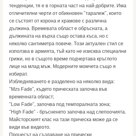
тенденции, тя е в горната част на най-добрите. Има
отличителни черти от обикновен "таралеж", които
се състоят от корона и храмове с различна
дължина. Времевата област е обръсната, а
дължината на върха също остава къса, но с
няколко сантиметра повече. Този актуален стил се
използва в армията, тъй като не изисква специални
грижи, но в същото време подчертава кръглото
лице на млад мъж. Модерните момчета също я
избират.
Избледняването е разделено на няколко вида:
"Mzs Fade", където прическата започва във
временната област;
"Low Fade", започва под темпоралната зона;
"High Fade" - бръсненето започва над слепоочията.
Майсторският клас на тази прическа може да се
види във видеото.
Процесът на създаване на прически