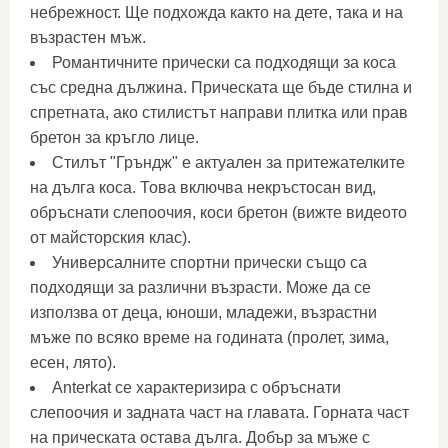
небрежност. Ще подхожда както на дете, така и на
възрастен мъж.
Романтичните прически са подходящи за коса
със средна дължина. Прическата ще бъде стилна и
спретната, ако стилистът направи плитка или прав
бретон за кръгло лице.
Стилът "Гръндж" е актуален за притежателките
на дълга коса. Това включва некръстосан вид,
обръснати слепоочия, коси бретон (вижте видеото
от майсторския клас).
Универсалните спортни прически също са
подходящи за различни възрасти. Може да се
използва от деца, юноши, младежи, възрастни
мъже по всяко време на годината (пролет, зима,
есен, лято).
Anterkat се характеризира с обръснати
слепоочия и задната част на главата. Горната част
на прическата остава дълга. Добър за мъже с