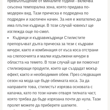
превъплъщение от миналите години - включва
скъсена темпорална зона, която придава по-
модерен вид. Тази прическа е подредена по
подреден и хаотичен начин. За нея е желателно да
има плътни къдрици. В този случай човекът ще
изглежда още по-смел.
Къдрици и къдравикъдрици Стилистите
препоръчват дълга прическа за тези с къдрави
кичури, както и комбинация от къса коса отстрани
на слепоочията и малки издължени кичури в
областта на темето. В този случай ще ви помогнат
стилизиращи продукти, които ще създадат мокър
ефект, както и необходимия обем. През следващия
сезон на мода ще бъде обемната коса. За да
направите това, стилистът изрязва основата с
капачка, като по този начин отваря тилната част,
която трябва да бъде изрязана почти до нула. Тази
пролет можете да приберете шапките.