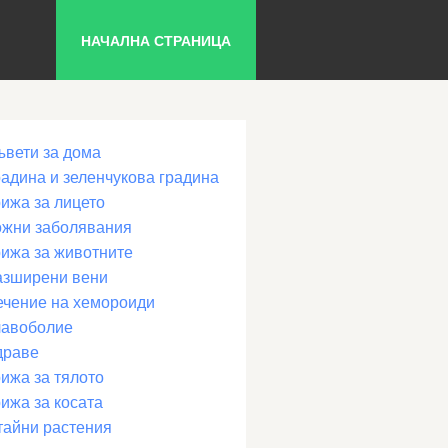
НАЧАЛНА СТРАНИЦА
ъвети за дома
радина и зеленчукова градина
рижа за лицето
ожни заболявания
рижа за животните
азширени вени
ечение на хемороиди
лавоболие
драве
ижа за тялото
ижа за косата
тайни растения