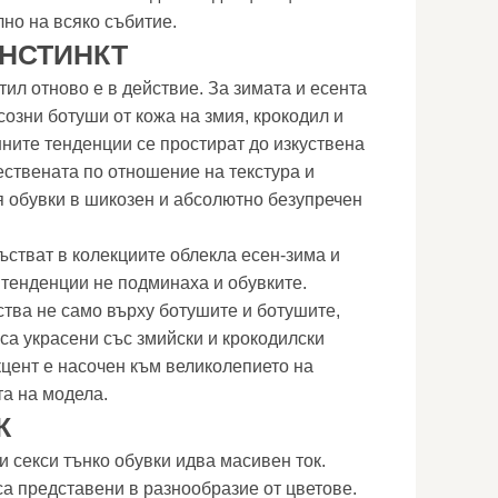
лно на всяко събитие.
НСТИНКТ
ил отново е в действие. За зимата и есента
озни ботуши от кожа на змия, крокодил и
ните тенденции се простират до изкуствена
тествената по отношение на текстура и
вя обувки в шикозен и абсолютно безупречен
стват в колекциите облекла есен-зима и
 тенденции не подминаха и обувките.
ства не само върху ботушите и ботушите,
са украсени със змийски и крокодилски
цент е насочен към великолепието на
та на модела.
К
 секси тънко обувки идва масивен ток.
са представени в разнообразие от цветове.