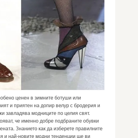
собено ценен в зимните ботуши или
ият и приятен на допир велур с бродерия и
ки завладява модниците по целия свят.
ояват, че именно добре подбраните обувки
жената. Знанието как да изберете правилните
ая и най-новите модни тенденции ще ви