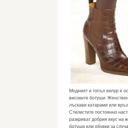
Модният и топъл велур е о
високите ботуши. Женствен
лъскави катарами или връз
Стилистите постоянно наст
разкриват добрия вкус на 
ботуши или обувки за случ