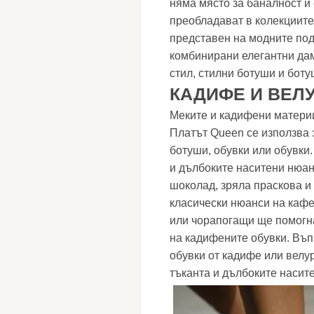
няма място за баналност и
преобладават в колекциите 
представен на модните по
комбинирани елегантни дам
стил, стилни ботуши и бот
КАДИФЕ И ВЕЛ
Меките и кадифени материи
Платът Queen се използва 
ботуши, обувки или обувки.
и дълбоките наситени нюанс
шоколад, зряла праскова и
класически нюанси на кафе
или чорапогащи ще помогна
на кадифените обувки. Въп
обувки от кадифе или велур
тъканта и дълбоките насит