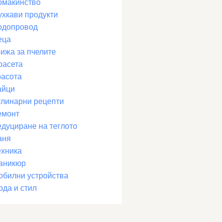
омакинство
ухкави продукти
одопровод
еца
рижа за пчелите
расета
расота
айци
улинарни рецепти
емонт
едуциране на теглото
аня
ехника
аникюр
обилни устройства
ода и стил