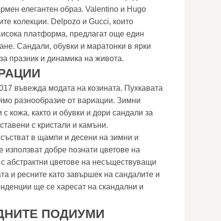
рмен елегантен образ. Valentino и Hugo
те колекции. Delpozo и Gucci, които
висока платформа, предлагат още един
ане. Сандали, обувки и маратонки в ярки
за празник и динамика на живота.
РАЦИИ
017 въвежда модата на козината. Пухкавата
ямо разнообразие от вариации. Зимни
 с кожа, както и обувки и дори сандали за
ставени с кристали и камъни.
състват в щампи и десени на зимни и
е използват добре познати цветове на
 с абстрактни цветове на несъществуващи
та и ресните като завършек на сандалите и
нденции ще се харесат на скандални и
ДНИТЕ ПОДИУМИ