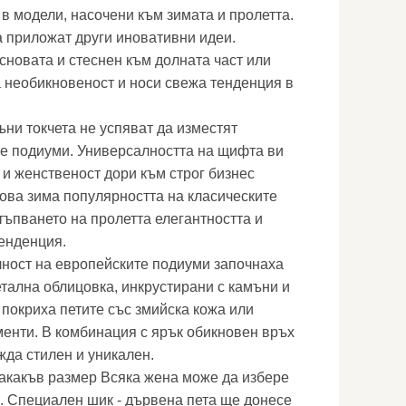
в модели, насочени към зимата и пролетта.
 приложат други иновативни идеи.
сновата и стеснен към долната част или
 необикновеност и носи свежа тенденция в
ъни токчета не успяват да изместят
те подиуми. Универсалността на щифта ви
 и женственост дори към строг бизнес
рова зима популярността на класическите
тъпването на пролетта елегантността и
тенденция.
ност на европейските подиуми започнаха
етална облицовка, инкрустирани с камъни и
 покриха петите със змийска кожа или
енти. В комбинация с ярък обикновен връх
жда стилен и уникален.
дакакъв размер Всяка жена може да избере
и. Специален шик - дървена пета ще донесе