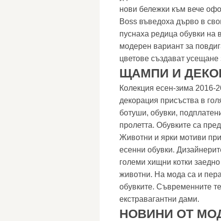
нови бележки към вече офо
Boss въведоха дърво в свои
пуснаха редица обувки на 
модерен вариант за повдиг
цветове създават усещане 
ЩАМПИ И ДЕКО
Колекция есен-зима 2016-2
декорация присъства в гол
ботуши, обувки, подплатени
пролетта. Обувките са пред
Животни и ярки мотиви при
есенни обувки. Дизайнерит
големи хищни котки заедно
животни. На мода са и пера
обувките. Съвременните те
екстравагантни дами.
НОВИНИ ОТ МО