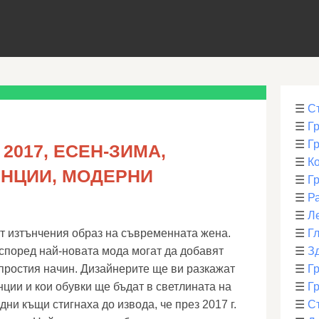
☰
С
☰
Г
☰
Г
2017, ЕСЕН-ЗИМА,
☰
К
ЕНЦИИ, МОДЕРНИ
☰
Г
☰
Р
☰
Л
т изтънчения образ на съвременната жена.
☰
Г
според най-новата мода могат да добавят
☰
З
-простия начин. Дизайнерите ще ви разкажат
☰
Гр
нции и кои обувки ще бъдат в светлината на
☰
Гр
ни къщи стигнаха до извода, че през 2017 г.
☰
С