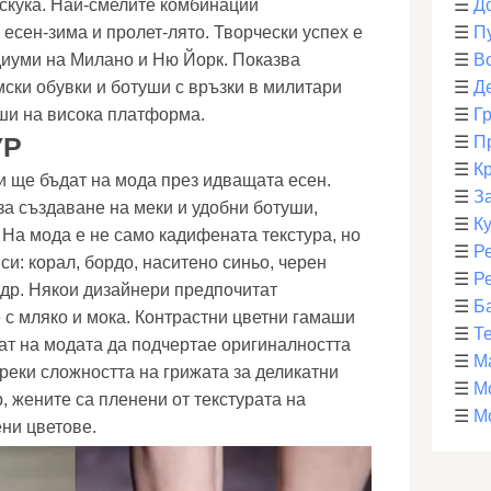
 скука. Най-смелите комбинации
☰
Д
есен-зима и пролет-лято. Творчески успех е
☰
П
диуми на Милано и Ню Йорк. Показва
☰
В
ски обувки и ботуши с връзки в милитари
☰
Д
уши на висока платформа.
☰
Г
УР
☰
П
☰
К
 ще бъдат на мода през идващата есен.
☰
З
за създаване на меки и удобни ботуши,
☰
К
 На мода е не само кадифената текстура, но
☰
Р
и: корал, бордо, наситено синьо, черен
☰
Р
 др. Някои дизайнери предпочитат
☰
Б
 с мляко и мока. Контрастни цветни гамаши
☰
Т
т на модата да подчертае оригиналността
☰
М
реки сложността на грижата за деликатни
☰
М
, жените са пленени от текстурата на
☰
М
ени цветове.