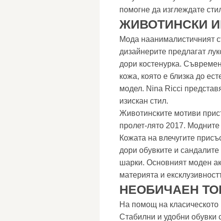
помогне да изглеждате сти
ЖИВОТИНСКИ И
Мода наанималистичният ст
дизайнерите предлагат лукс
дори костенурка. Съвремен
кожа, която е близка до ес
модел. Nina Ricci предста
изискан стил.
Животинските мотиви присъ
пролет-лято 2017. Модните
Кожата на влечугите присъ
дори обувките и сандалите 
шарки. Основният моден ак
материята и ексклузивност
НЕОБИЧАЕН ТО
На помощ на класическото и
Стабилни и удобни обувки 