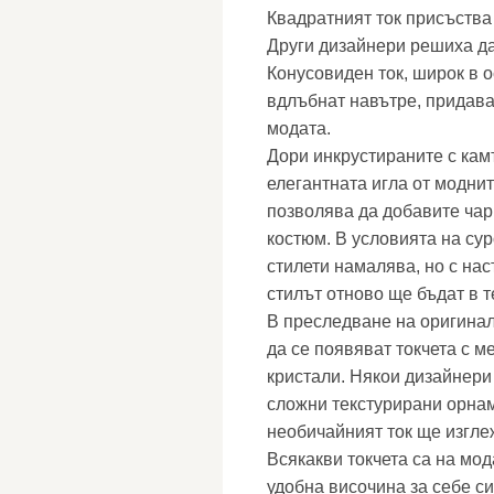
Квадратният ток присъства 
Други дизайнери решиха да
Конусовиден ток, широк в о
вдлъбнат навътре, придава
модата.
Дори инкрустираните с кам
елегантната игла от модни
позволява да добавите чар
костюм. В условията на су
стилети намалява, но с нас
стилът отново ще бъдат в 
В преследване на оригинал
да се появяват токчета с м
кристали. Някои дизайнери
сложни текстурирани орнам
необичайният ток ще изгле
Всякакви токчета са на мо
удобна височина за себе с