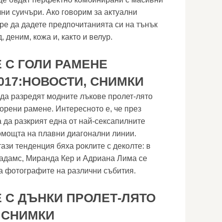
лни суичъри. Ако говорим за актуални
бре да дадете предпочитанията си на тънък
, деним, кожа и, както и велур.
 С ГОЛИ РАМЕНЕ
017:НОВОСТИ, СНИМКИ
да разредят модните лъкове пролет-лято
ворени рамене. Интересното е, че през
 да разкрият една от най-сексапилните
помощта на плавни диагонални линии.
ази тенденция бяха роклите с деколте: в
кадамс, Миранда Кер и Адриана Лима се
а фотографите на различни събития.
 С ДЪНКИ ПРОЛЕТ-ЛЯТО
, СНИМКИ