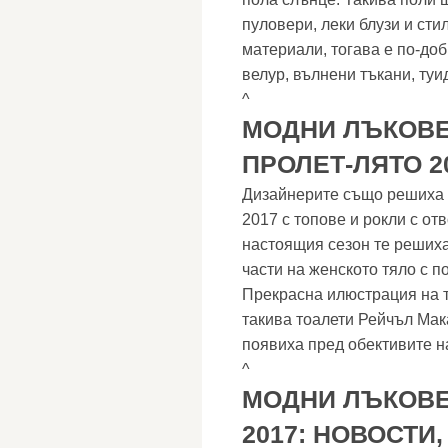
пуловери, леки блузи и сти
материали, тогава е по-до
велур, вълнени тъкани, туид
^
МОДНИ ЛЪКОВЕ
ПРОЛЕТ-ЛЯТО 2
Дизайнерите също решиха 
2017 с топове и рокли с от
настоящия сезон те решиха
части на женското тяло с 
Прекрасна илюстрация на т
такива тоалети Рейчъл Ма
появиха пред обективите н
^
МОДНИ ЛЪКОВЕ
2017: НОВОСТИ