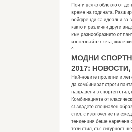
Почти всяко облекло от де
време на годината. Разшир
бойфренди са идеални за вс
както и различни други ви
към разнообразието от пант
използвайте якета, жилетки
^
МОДНИ СПОРТН
2017: НОВОСТИ
Най-новите пролетни и лет
да комбинират строги панта
направени в спортен стил,
Комбинацията от класическ
създадете специален образ,
стил, с изключение на еже
тенденция беше наречена с
този стил, със сигурност ще