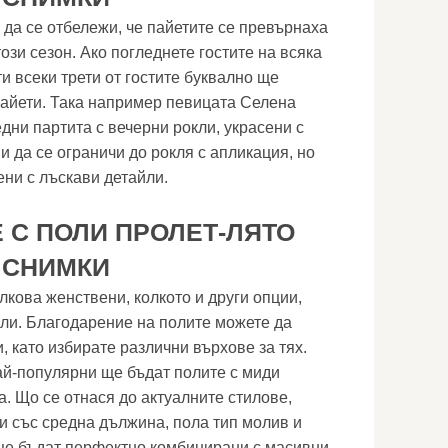
 да се отбележи, че пайетите се превърнаха
ози сезон. Ако погледнете гостите на всяка
и всеки трети от гостите буквално ще
 пайети. Така например певицата Селена
дни партита с вечерни рокли, украсени с
 да се ограничи до рокля с апликация, но
ени с лъскави детайли.
 С ПОЛИ ПРОЛЕТ-ЛЯТО
, СНИМКИ
лкова женствени, колкото и други опции,
кли. Благодарение на полите можете да
и, като избирате различни върхове за тях.
й-популярни ще бъдат полите с миди
. Що се отнася до актуалните стилове,
и със средна дължина, пола тип молив и
ще бъдат перфектно комбинирани с масивни