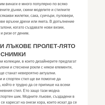
ним винаги е много популярно по всяко
ените дънки, скини моделите и стилните
якакви жилетки, сака, суичъри, пуловери,
дове връхни дрехи или якета. В допълнение
алони, когато създавате нови визии,
 и ризи от деним.
И ЛЪКОВЕ ПРОЛЕТ-ЛЯТО
, СНИМКИ
ни колекции, в които дизайнерите предлагат
лони и стеснени рокли с някои елементи,
 ще станат невероятно актуални.
и и спортен стил ще ви помогне да
 който е трудно да се припише на всеки
дневния стил. Ето защо тази модна
портен шик. Модните лъкове, създадени в
 се харесат на онези хора, които искат да се