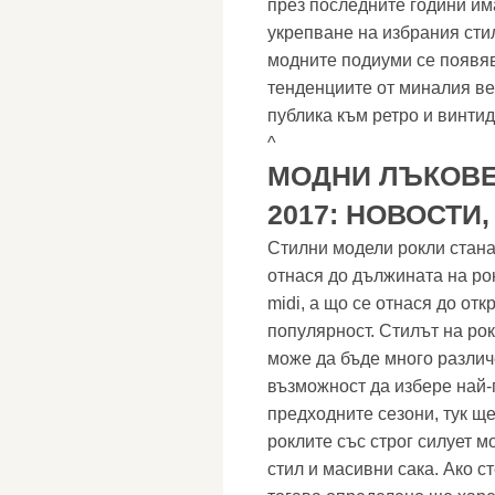
през последните години им
укрепване на избрания сти
модните подиуми се появяв
тенденциите от миналия ве
публика към ретро и винтид
^
МОДНИ ЛЪКОВЕ
2017: НОВОСТИ
Стилни модели рокли стана
отнася до дължината на ро
midi, а що се отнася до отк
популярност. Стилът на ро
може да бъде много различ
възможност да избере най-п
предходните сезони, тук ще
роклите със строг силует м
стил и масивни сака. Ако с