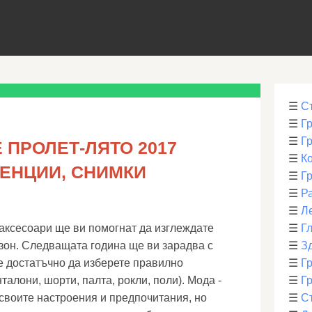
☰
С
☰
Г
☰
Г
 ПРОЛЕТ-ЛЯТО 2017
☰
К
ДЕНЦИИ, СНИМКИ
☰
Г
☰
Р
☰
Л
аксесоари ще ви помогнат да изглеждате
☰
Г
зон. Следващата година ще ви зарадва с
☰
З
 е достатъчно да изберете правилно
☰
Гр
талони, шорти, палта, рокли, поли). Мода -
☰
Гр
своите настроения и предпочитания, но
☰
С