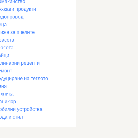
омакинство
ухкави продукти
одопровод
еца
рижа за пчелите
расета
расота
айци
улинарни рецепти
емонт
едуциране на теглото
аня
ехника
аникюр
обилни устройства
ода и стил