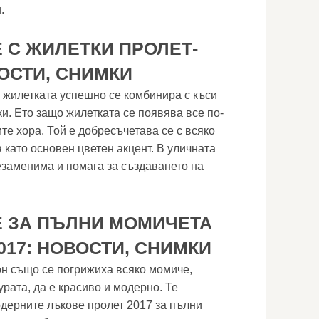
.
 С ЖИЛЕТКИ ПРОЛЕТ-
ВОСТИ, СНИМКИ
, жилетката успешно се комбинира с къси
и. Ето защо жилетката се появява все по-
те хора. Той е добресъчетава се с всяко
 като основен цветен акцент. В уличната
езаменима и помага за създаването на
 ЗА ПЪЛНИ МОМИЧЕТА
017: НОВОСТИ, СНИМКИ
он също се погрижиха всяко момиче,
рата, да е красиво и модерно. Те
дерните лъкове пролет 2017 за пълни