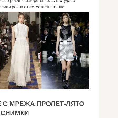
ате рокля с изгорена пола. В студено
асиви рокли от естествена вълна.
 С МРЕЖА ПРОЛЕТ-ЛЯТО
, СНИМКИ