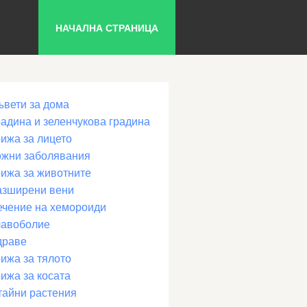
НАЧАЛНА СТРАНИЦА
ъвети за дома
радина и зеленчукова градина
рижа за лицето
ожни заболявания
рижа за животните
азширени вени
ечение на хемороиди
лавоболие
драве
ижа за тялото
ижа за косата
тайни растения