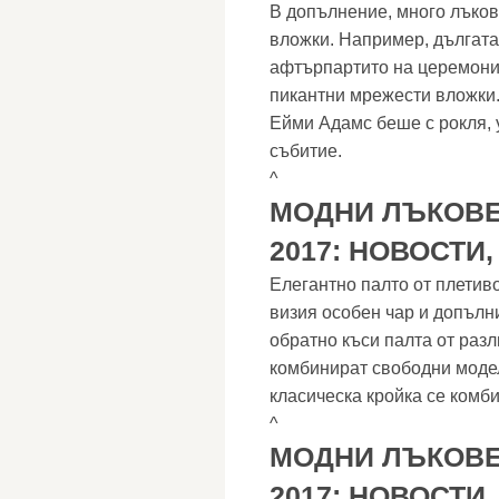
В допълнение, много лъков
вложки. Например, дългата
афтърпартито на церемони
пикантни мрежести вложки.
Ейми Адамс беше с рокля, 
събитие.
^
МОДНИ ЛЪКОВЕ
2017: НОВОСТИ
Елегантно палто от плетив
визия особен чар и допълн
обратно къси палта от раз
комбинират свободни модел
класическа кройка се комби
^
МОДНИ ЛЪКОВЕ
2017: НОВОСТИ