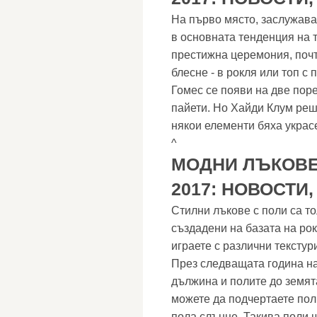
На първо място, заслужава
в основната тенденция на т
престижна церемония, почт
блесне - в рокля или топ с
Гомес се появи на две поре
пайети. Но Хайди Клум реши
някои елементи бяха украс
^
МОДНИ ЛЪКОВЕ
2017: НОВОСТИ
Стилни лъкове с поли са то
създадени на базата на ро
играете с различни текстур
През следващата година на
дължина и полите до земята
можете да подчертаете пол
пола слънце. Такива поли 