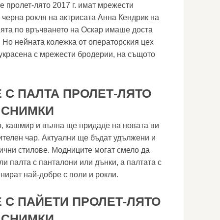
е пролет-лято 2017 г. имат мрежести
 черна рокля на актрисата Анна Кендрик на
ята по връчването на Оскар имаше доста
 Но нейната колежка от операторския цех
украсена с мрежести бродерии, на същото
 С ПАЛТА ПРОЛЕТ-ЛЯТО
, СНИМКИ
о, кашмир и вълна ще придаде на новата ви
ителен чар. Актуални ще бъдат удължени и
лични стилове. Модниците могат смело да
и палта с панталони или дънки, а палтата с
нират най-добре с поли и рокли.
 С ПАЙЕТИ ПРОЛЕТ-ЛЯТО
, СНИМКИ