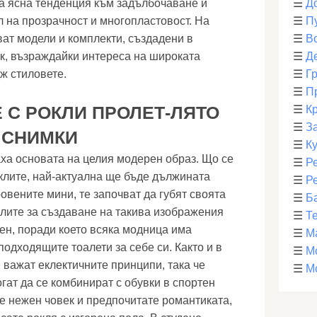
а ясна тенденция към задълбочаване и
☰
Д
л на прозрачност и многопластовост. На
☰
П
ат модели и комплекти, създадени в
☰
В
к, възраждайки интереса на широката
☰
Д
ж стиловете.
☰
Г
☰
П
 С РОКЛИ ПРОЛЕТ-ЛЯТО
☰
К
☰
З
, СНИМКИ
☰
К
ха основата на целия модерен образ. Що се
☰
Р
клите, най-актуална ще бъде дължината
☰
Р
ровените мини, те започват да губят своята
☰
Б
клите за създаване на такива изображения
☰
Т
ен, поради което всяка модница има
☰
М
одходящите тоалети за себе си. Както и в
☰
М
 важат еклектичните принципи, така че
☰
М
огат да се комбинират с обувки в спортен
те нежен човек и предпочитате романтиката,