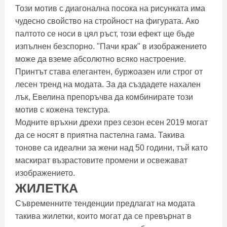
Този мотив с диагонална посока на рисунката има
чудесно свойство на стройност на фигурата. Ако
палтото се носи в цял ръст, този ефект ще бъде
изпълнен безспорно. "Пачи крак" в изображението
може да вземе абсолютно всяко настроение.
Принтът става елегантен, буржоазен или строг от
лесен тренд на модата. За да създадете нахален
лък, Евелина препоръчва да комбинирате този
мотив с кожена текстура.
Модните връхни дрехи през сезон есен 2019 могат
да се носят в приятна пастелна гама. Такива
тонове са идеални за жени над 50 години, тъй като
маскират възрастовите промени и освежават
изображението.
ЖИЛЕТКА
Съвременните тенденции предлагат на модата
такива жилетки, които могат да се превърнат в