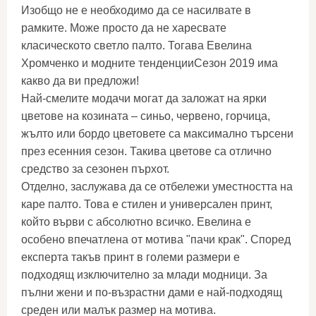
Изобщо не е необходимо да се насилвате в
рамките. Може просто да не харесвате
класическото светло палто. Тогава Евелина
Хромченко и модните тенденцииСезон 2019 има
какво да ви предложи!
Най-смелите модачи могат да заложат на ярки
цветове на козината – синьо, червено, горчица,
жълто или бордо цветовете са максимално търсени
през есенния сезон. Такива цветове са отлично
средство за сезонен пърхот.
Отделно, заслужава да се отбележи уместността на
каре палто. Това е стилен и универсален принт,
който върви с абсолютно всичко. Евелина е
особено впечатлена от мотива "пачи крак". Според
експерта такъв принт в големи размери е
подходящ изключително за млади модници. За
пълни жени и по-възрастни дами е най-подходящ
среден или малък размер на мотива.