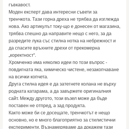
гъвкавост.
Моден експерт дава интересни съвети за
тренчкота. Тази горна дреха не трябва да изглежда
нова. Ако артикулът току-що е донесен от магазина,
трябва спешно да направите нещо с него, за да
разредите лука със стилна нотка на небрежност и
да спасите връхните дрехи от прекомерна
„коректност“.
Хромченко има няколко идеи по този въпрос -
повдигната яка, химическо чистене, незакопчаване
на всички копчета.
Друга стилна идея е да затегнете колана не върху
родната катарама, а да завържете оригиналния
сайт. Между другото, този възел може да бъде
поставен не отпред, а зад продукта.
Както може би се досещате, тренчкотът е нещо
основно, но е много благоприятно за стилистични
експерименти. Възнамеряваме да докажем тази