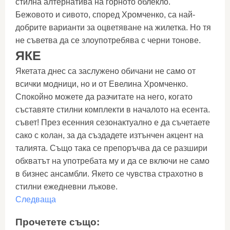
стилна алтернатива на горното облекло.
Бежовото и сивото, според Хромченко, са най-
добрите варианти за оцветяване на жилетка. Но тя
не съветва да се злоупотребява с черни тонове.
ЯКЕ
Якетата днес са заслужено обичани не само от
всички модници, но и от Евелина Хромченко.
Спокойно можете да разчитате на него, когато
съставяте стилни комплекти в началото на есента.
съвет! През есенния сезонактуално е да съчетаете
сако с колан, за да създадете изтънчен акцент на
талията. Също така се препоръчва да се разшири
обхватът на употребата му и да се включи не само
в бизнес ансамбли. Якето се чувства страхотно в
стилни ежедневни лъкове.
Следваща
Прочетете също: