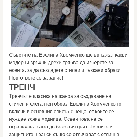
Съветите на Евелина Хромченко ще ви кажат какви
модерни връхни дрехи трябва да изберете за
есента, за да създадете стилни и гъвкави образи.
Пригответе се за запис!
ТРЕНЧ
Тренчът е класика на жанра за създаване на
стилен и елегантен образ. Евелина Хромченко го
включи в основния списък с неща, от които се
нуждае всяка модница. Освен това не се
ограничава само до бежовия цвят. Черните и
защитните нюанси също се отличават с отлична