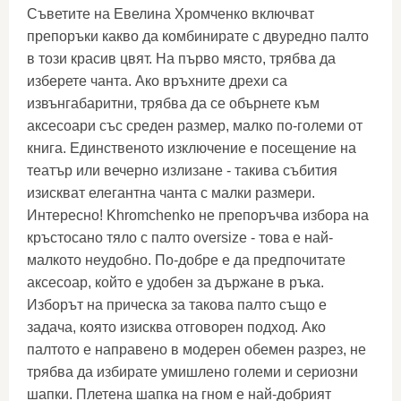
Съветите на Евелина Хромченко включват
препоръки какво да комбинирате с двуредно палто
в този красив цвят. На първо място, трябва да
изберете чанта. Ако връхните дрехи са
извънгабаритни, трябва да се обърнете към
аксесоари със среден размер, малко по-големи от
книга. Единственото изключение е посещение на
театър или вечерно излизане - такива събития
изискват елегантна чанта с малки размери.
Интересно! Khromchenko не препоръчва избора на
кръстосано тяло с палто oversize - това е най-
малкото неудобно. По-добре е да предпочитате
аксесоар, който е удобен за държане в ръка.
Изборът на прическа за такова палто също е
задача, която изисква отговорен подход. Ако
палтото е направено в модерен обемен разрез, не
трябва да избирате умишлено големи и сериозни
шапки. Плетена шапка на гном е най-добрият