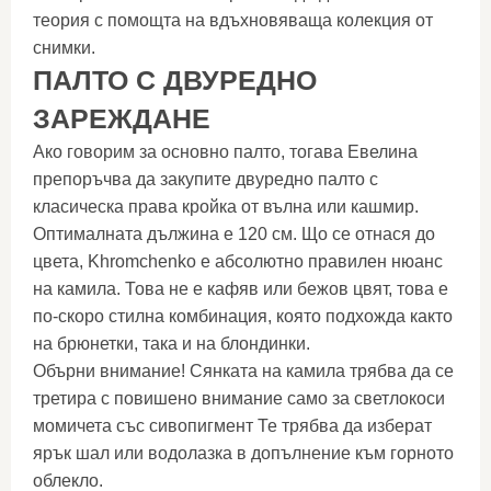
теория с помощта на вдъхновяваща колекция от
снимки.
ПАЛТО С ДВУРЕДНО
ЗАРЕЖДАНЕ
Ако говорим за основно палто, тогава Евелина
препоръчва да закупите двуредно палто с
класическа права кройка от вълна или кашмир.
Оптималната дължина е 120 см. Що се отнася до
цвета, Khromchenko е абсолютно правилен нюанс
на камила. Това не е кафяв или бежов цвят, това е
по-скоро стилна комбинация, която подхожда както
на брюнетки, така и на блондинки.
Обърни внимание! Сянката на камила трябва да се
третира с повишено внимание само за светлокоси
момичета със сивопигмент Те трябва да изберат
ярък шал или водолазка в допълнение към горното
облекло.