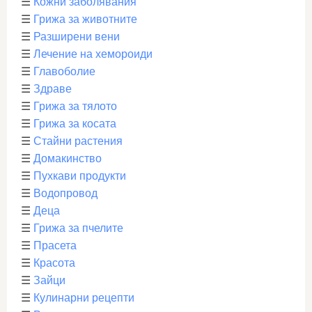
☰
Кожни заболявания
☰
Грижа за животните
☰
Разширени вени
☰
Лечение на хемороиди
☰
Главоболие
☰
Здраве
☰
Грижа за тялото
☰
Грижа за косата
☰
Стайни растения
☰
Домакинство
☰
Пухкави продукти
☰
Водопровод
☰
Деца
☰
Грижа за пчелите
☰
Прасета
☰
Красота
☰
Зайци
☰
Кулинарни рецепти