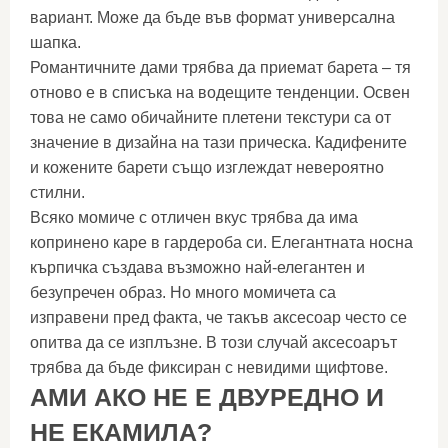
вариант. Може да бъде във формат универсална
шапка.
Романтичните дами трябва да приемат барета – тя
отново е в списъка на водещите тенденции. Освен
това не само обичайните плетени текстури са от
значение в дизайна на тази прическа. Кадифените
и кожените барети също изглеждат невероятно
стилни.
Всяко момиче с отличен вкус трябва да има
копринено каре в гардероба си. Елегантната носна
кърпичка създава възможно най-елегантен и
безупречен образ. Но много момичета са
изправени пред факта, че такъв аксесоар често се
опитва да се изплъзне. В този случай аксесоарът
трябва да бъде фиксиран с невидими щифтове.
АМИ АКО НЕ Е ДВУРЕДНО И
НЕ Е
КАМИЛА
?