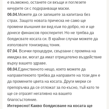
е възможно, останете си вкъщи и поглезете
кичурите си с подхранващи маски.
06.04.
Можете да се запишете за капитана без
страх. Защото новата прическа не само ще
промени външния ви вид към по-добро, но и ще
донесе финансов просперитет. Но не трябва да
боядисвате косата си. В крайни случаи можете да
използвате тонизиращ тоник.
07.04
. Всички процедури, свързани с промяна на
имиджа ви, могат да имат отрицателно въздействие
върху вашето здраве.
08.04.
Единственото нещо, което можете да
направитекоето трябва да направите на този ден е
да промените цвета на косата. Други мерки се
препоръчва да се отложат за по-късно, тъй като те
ще се отразят негативно на вашето
благосъстояние.
Интересно! Какво боядисване на косата ще