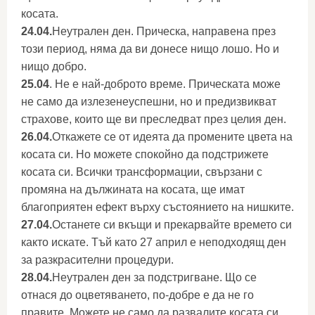
косата.
24.04.
Неутрален ден. Прическа, направена през
този период, няма да ви донесе нищо лошо. Но и
нищо добро.
25.04
. Не е най-доброто време. Прическата може
не само да излезенеуспешни, но и предизвикват
страхове, които ще ви преследват през целия ден.
26.04.
Откажете се от идеята да промените цвета на
косата си. Но можете спокойно да подстрижете
косата си. Всички трансформации, свързани с
промяна на дължината на косата, ще имат
благоприятен ефект върху състоянието на нишките.
27.04.
Останете си вкъщи и прекарвайте времето си
както искате. Тъй като 27 април е неподходящ ден
за разкрасителни процедури.
28.04.
Неутрален ден за подстригване. Що се
отнася до оцветяването, по-добре е да не го
правите. Можете не само да развалите косата си,