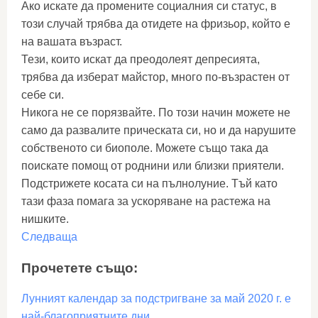
Ако искате да промените социалния си статус, в
този случай трябва да отидете на фризьор, който е
на вашата възраст.
Тези, които искат да преодолеят депресията,
трябва да изберат майстор, много по-възрастен от
себе си.
Никога не се порязвайте. По този начин можете не
само да развалите прическата си, но и да нарушите
собственото си биополе. Можете също така да
поискате помощ от роднини или близки приятели.
Подстрижете косата си на пълнолуние. Тъй като
тази фаза помага за ускоряване на растежа на
нишките.
Следваща
Прочетете също:
Лунният календар за подстригване за май 2020 г. е
най-благоприятните дни