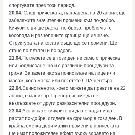
спортувате през този период.
20.04
. След прическата, направена на 20 април, ще
забележите значителни промени към по-добро.
Кичурите ви ще растат по-бързо, проблемът с
косопада и разцепените краища ще изчезне.
Структурата на косата също ще се промени. Ще
стане по-плътен и по-здрав.
21.04.
Поглезете се в този ден не само с прическа
или боядисване, но и с различни процедури за
грижа. Запазете час за почистване на лице или
масаж, кола маска или посетете СПА центъра.
22.04.
Единственото, което можете да правите на 22
април, е маникюр. Препоръчваме да се
въздържате от други разкрасителни процедури.
23.04.
Ако искате кичурите ви да не падат и да
растат по-добре, отидете на фризьор в този ден. В
крайна сметка дори малки промени в прическата
ще имат положителен ефект върху здравето на