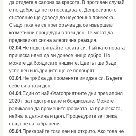
да отидете в салона за красота. В противен случай
е по-добре да не го посещавате. Депресивното
състояние ще доведе до неуспешна прическа.
Също така не се препоръчва да се извършват
козметични процедури в този ден. Те могат да
предизвикат силна алергична реакция.
02.04.
Не подстригвайте косата си. Тъй като новата
прическа няма да ви донесе нищо добро. Но
можете да боядисате нишките. Цветът ще бъде
успешен и къдриците ще се подобрят.
03.04.
Не трябва да променяте имиджа си. Бъдете
себе си в този ден.
04.04.
Един от най-благоприятните дни през април
2020 г. за подстригване и боядисване. Можете
радикално да промените формата на прическата,
нейната дължина и цвят. Процедурите за грижа
също не са забранени.
05.04.
Прекарайте този ден на открито. Ако това не