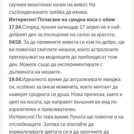
скучния монотонен начин на живот. Но
съсбоядисването трябва да изчака.
Интересно! Полагане на средна коса с обем
17.04.
Според лунния календар 17 април не е най-
добрият ден за посещение на салон за красота.
04/18
. За да промените живота си към по-добро, ще
ви помогнат светлите нюанси, които астролозите
препоръчват на модниците да пребоядисат този
ден. Можете също да експериментирате с
дължината на нишките.
19.04.
Идеалното време да актуализирате имиджа
си, особено за онези момичета, които мечтаят да
намерят сродната си душа. Нова прическа, както и
цвят на косата, ще направят външния ви вид по-
изразителен и привлекателен.
Интересно! По това време Луната ще помогне и на
отслабващите. Затова се опитайте да
нормализирате диетата си и да започнете да