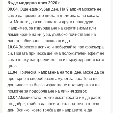
бъде модерно през 2020 г.
09.04
. Още един хубав ден. На 9 април можете не
само да промените цвета и дължината на косата
си. Можете да извършвате и други процедури.
Например, за извършване на керативизъм или
ламиниране на кичури, дълбоко почистване на
лицето, обвиване с шоколад и др.
10.04.
Зарежете всичко и побързайте при фризьора
си. Новата прическа ще има положителен ефект не
само върху настроението, но и върху здравето като
цяло.
11.04.
Прическа, направена на този ден, може да се
превърне в своеобразен амулет за вас. Това ще
допринесе за бързо израстване в кариерата и ще
помогне за подобряване на личния живот.
12.04.
Момичетата, които искат косата им да расте
по-добре, трябва да посетят салона точно в този
ден. Всичко, което трябва да направите, е да