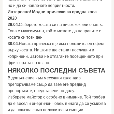
но и да си навлечете неприятности.
Интересно! Модни прически за средна коса
2020
29.04.
Съберете косата си на висок кок или опашка.
Това е максимумът, който можете да направите с
косата си този ден.
30.04.
Новата прическа ще има положителен ефект
върху косата. Нишките ще станат послушни и
копринени. Затова не отлагайте посещението при
фризьора за по-късно.
НЯКОЛКО ПОСЛЕДНИ СЪВЕТА
В допълнение към месечния календар
препоръчваме също да вземете предвид
препоръките, представени по-долу.
Изберете майстор с особено внимание. Той трябва
да е весел и енергичен човек, винаги да се усмихва
и да показва само положителни емоции.