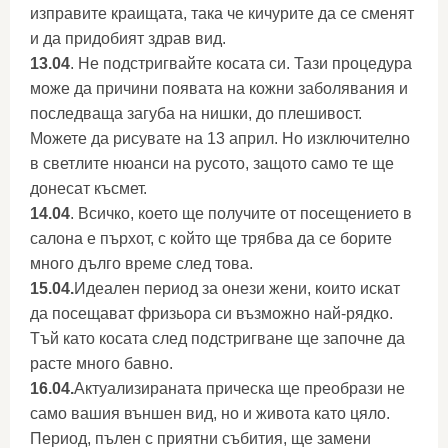
изправите краищата, така че кичурите да се сменят
и да придобият здрав вид.
13.04
. Не подстригвайте косата си. Тази процедура
може да причини появата на кожни заболявания и
последваща загуба на нишки, до плешивост.
Можете да рисувате на 13 април. Но изключително
в светлите нюанси на русото, защото само те ще
донесат късмет.
14.04
. Всичко, което ще получите от посещението в
салона е пърхот, с който ще трябва да се борите
много дълго време след това.
15.04.
Идеален период за онези жени, които искат
да посещават фризьора си възможно най-рядко.
Тъй като косата след подстригване ще започне да
расте много бавно.
16.04.
Актуализираната прическа ще преобрази не
само вашия външен вид, но и живота като цяло.
Период, пълен с приятни събития, ще замени