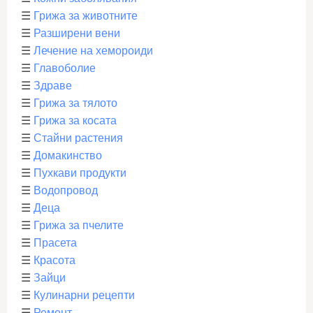
☰
Грижа за животните
☰
Разширени вени
☰
Лечение на хемороиди
☰
Главоболие
☰
Здраве
☰
Грижа за тялото
☰
Грижа за косата
☰
Стайни растения
☰
Домакинство
☰
Пухкави продукти
☰
Водопровод
☰
Деца
☰
Грижа за пчелите
☰
Прасета
☰
Красота
☰
Зайци
☰
Кулинарни рецепти
☰
Ремонт