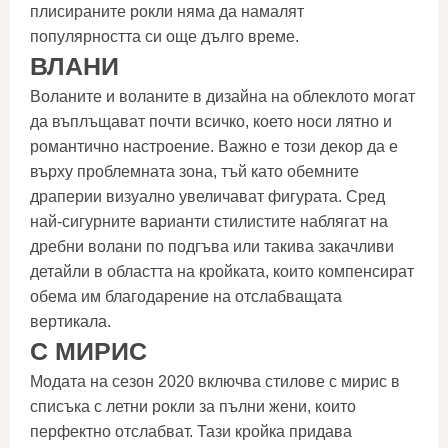
плисираните рокли няма да намалят
популярността си още дълго време.
ВЛАНИ
Воланите и воланите в дизайна на облеклото могат
да въплъщават почти всичко, което носи лятно и
романтично настроение. Важно е този декор да е
върху проблемната зона, тъй като обемните
драперии визуално увеличават фигурата. Сред
най-сигурните варианти стилистите наблягат на
дребни волани по подгъва или такива закачливи
детайли в областта на кройката, които компенсират
обема им благодарение на отслабващата
вертикала.
С МИРИС
Модата на сезон 2020 включва стилове с мирис в
списъка с летни рокли за пълни жени, които
перфектно отслабват. Тази кройка придава