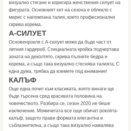
визуално стягане и коригира женствения силует на
фигурата. Основният хит на сезона е облекло с
мирис с напомпана талия, което професионално
скрива корема.
А-СИЛУЕТ
Основенрокля с А-силует може да бъде част от
летния гардероб. Специалната кройка подчертава
зоната на деколтето, скрива пълните бедра и
корема, а също така визуално стеснява талията. С
една дума, трябва да вземете под внимание!
КАЛЪФ
Още една почит към класиката, която винаги ще
бъде търсена сред красивата половина на
човечеството. Разбира се, сезон 2020 не беше
изключение. Момичетата все още обичат роклята-
калъф, защото прави формата елегантна и
съблазнителна, а също така визуално намалява