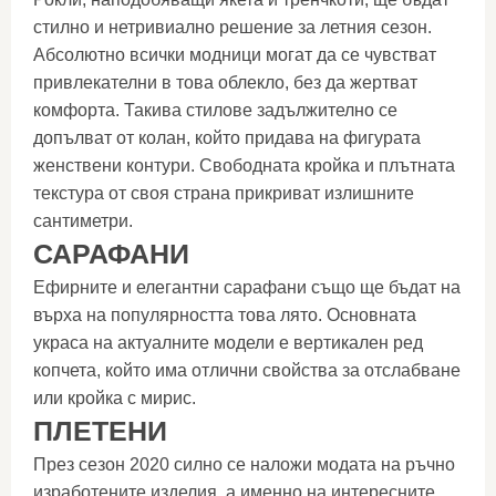
стилно и нетривиално решение за летния сезон.
Абсолютно всички модници могат да се чувстват
привлекателни в това облекло, без да жертват
комфорта. Такива стилове задължително се
допълват от колан, който придава на фигурата
женствени контури. Свободната кройка и плътната
текстура от своя страна прикриват излишните
сантиметри.
САРАФАНИ
Ефирните и елегантни сарафани също ще бъдат на
върха на популярността това лято. Основната
украса на актуалните модели е вертикален ред
копчета, който има отлични свойства за отслабване
или кройка с мирис.
ПЛЕТЕНИ
През сезон 2020 силно се наложи модата на ръчно
изработените изделия, а именно на интересните