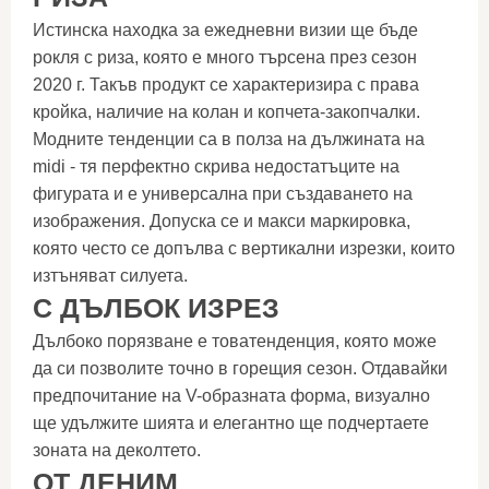
Истинска находка за ежедневни визии ще бъде
рокля с риза, която е много търсена през сезон
2020 г. Такъв продукт се характеризира с права
кройка, наличие на колан и копчета-закопчалки.
Модните тенденции са в полза на дължината на
midi - тя перфектно скрива недостатъците на
фигурата и е универсална при създаването на
изображения. Допуска се и макси маркировка,
която често се допълва с вертикални изрезки, които
изтъняват силуета.
С ДЪЛБОК ИЗРЕЗ
Дълбоко порязване е товатенденция, която може
да си позволите точно в горещия сезон. Отдавайки
предпочитание на V-образната форма, визуално
ще удължите шията и елегантно ще подчертаете
зоната на деколтето.
ОТ ДЕНИМ