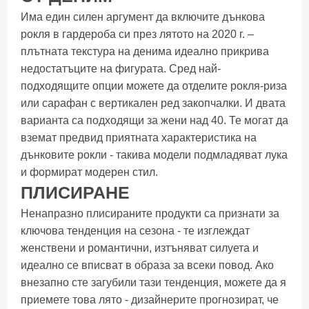
Има един силен аргумент да включите дънкова
рокля в гардероба си през лятото на 2020 г. –
плътната текстура на денима идеално прикрива
недостатъците на фигурата. Сред най-
подходящите опции можете да отделите рокля-риза
или сарафан с вертикален ред закопчалки. И двата
варианта са подходящи за жени над 40. Те могат да
вземат предвид приятната характеристика на
дънковите рокли - такива модели подмладяват лука
и формират модерен стил.
ПЛИСИРАНЕ
Ненапразно плисираните продукти са признати за
ключова тенденция на сезона - те изглеждат
женствени и романтични, изтъняват силуета и
идеално се вписват в образа за всеки повод. Ако
внезапно сте загубили тази тенденция, можете да я
приемете това лято - дизайнерите прогнозират, че