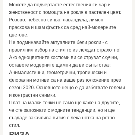
Можете да подчертаете естествения си чар и
женственост с помощта на рокля в пастелен цвят.
Розово, небесно синьо, лавандула, лимон,
праскова и шам фъстък са сред най-модерните
цветове.
Не подминавайте актуалните бели рокли - с
правилния избор на стил те изглеждат страхотно!
Ако едноцветните костюми ви се струват скучни,
оставете модерните щампи да ви съпътстват.
Анималистични, геометрични, тропически и
флорални мотиви са на ваше разположение през
сезон 2020. Основното нещо е да избягвате големи
и контрастни снимки.
Плат на малки точки не само ще каже на другите,
че сте запознати с модните тенденции, но и ще
създаде закачлива визия с лека нотка на ретро
стил.
РИЗА