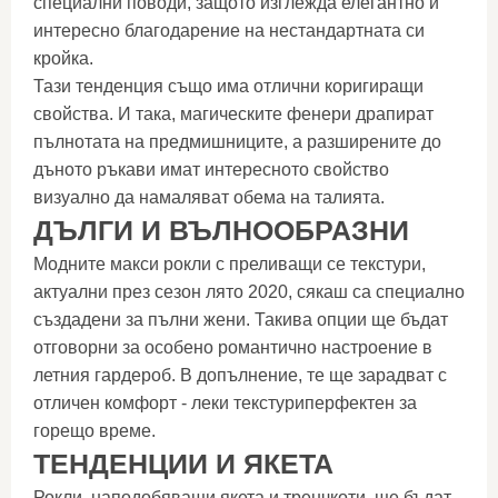
специални поводи, защото изглежда елегантно и
интересно благодарение на нестандартната си
кройка.
Тази тенденция също има отлични коригиращи
свойства. И така, магическите фенери драпират
пълнотата на предмишниците, а разширените до
дъното ръкави имат интересното свойство
визуално да намаляват обема на талията.
ДЪЛГИ И ВЪЛНООБРАЗНИ
Модните макси рокли с преливащи се текстури,
актуални през сезон лято 2020, сякаш са специално
създадени за пълни жени. Такива опции ще бъдат
отговорни за особено романтично настроение в
летния гардероб. В допълнение, те ще зарадват с
отличен комфорт - леки текстуриперфектен за
горещо време.
ТЕНДЕНЦИИ И ЯКЕТА
Рокли, наподобяващи якета и тренчкоти, ще бъдат