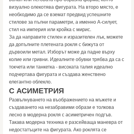
визуално олекотява фигурата. На второ място, е
необходимо да се вземат предвид успешните
стилове за пълни параметри, а именно А-силует,
стил на империя или кройка с мирис.
За да направите стилен и изразителен лък, можете
да допълните плетената рокля с бижута от
дървоили метал. Изборът може да падне върху
колие или гривни. Идеалните обувки трябва да са с
токчета или танкетка - високата талия идеално
подчертава фигурата и създава женствено
елегантно облекло.
С АСИМЕТРИЯ
Развълнуването на въображението на мъжете и
създаването на незабравими образи е толкова
лесно в модерна рокля с асиметричен подгъв.
Такава модерна техника е разсейваща маневра от
недостатъците на фигурата. Ако роклята се