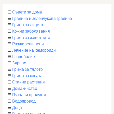
☰
Съвети за дома
☰
Градина и зеленчукова градина
☰
Грижа за лицето
☰
Кожни заболявания
☰
Грижа за животните
☰
Разширени вени
☰
Лечение на хемороиди
☰
Главоболие
☰
Здраве
☰
Грижа за тялото
☰
Грижа за косата
☰
Стайни растения
☰
Домакинство
☰
Пухкави продукти
☰
Водопровод
☰
Деца
☰
Грижа за пчелите