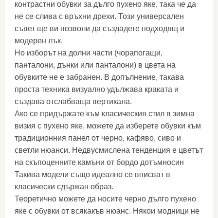
контрастни обувки за дълго пухено яке, така че да
не се слива с връхни дрехи. Този универсален
съвет ще ви позволи да създадете подходящ и
модерен лък.
Но изборът на долни части (чорапогащи,
панталони, дънки или панталони) в цвета на
обувките не е забранен. В допълнение, такава
проста техника визуално удължава краката и
създава отслабваща вертикала.
Ако се придържате към класическия стил в зимна
визия с пухено яке, можете да изберете обувки към
традиционния панел от черно, кафяво, сиво и
светли нюанси. Недвусмислена тенденция е цветът
на скъпоценните камъни от бордо дотъмносин
Такива модели също идеално се вписват в
класически сдържан образ.
Теоретично можете да носите черно дълго пухено
яке с обувки от всякакъв нюанс. Някои модници не