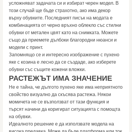
усложняват задачата си и избират черен модел. В
този случай ще бъде страхотно, ако има декор
върху обувките. Последният писък на модата е
комбинацията от черно връхно облекло със стилни
обувки от метален цвят като на снимката. Можете
също да приемете дълбоки благородни нюанси и
модели с принт.
Запомнящо се и интересно изображение с пухено
яке с козина е лесно да се създаде, ако изберете
обувки със същите кожени вложки.
РАСТЕЖЪТ ИМА ЗНАЧЕНИЕ
Не е тайна, че дългото пухено яке има неприятното
свойство визуално да скъсява растежа. Някои
момичета не се възползват от тази функция и
търсят начини да коригират ситуацията с помощта
на обувки.
Идеалното решение е да използвате модела на
висока предавка. Може да бъде платформа или ток