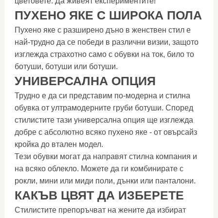
цветовете. Да живеят експериментите!
ПУХЕНО ЯКЕ С ШИРОКА ПОЛА
Пухено яке с разширено дъно в женствен стил е
най-трудно да се победи в различни визии, защото
изглежда страхотно само с обувки на ток, било то
ботуши, ботуши или ботуши.
УНИВЕРСАЛНА ОПЦИЯ
Трудно е да си представим по-модерна и стилна
обувка от ултрамодерните груби ботуши. Според
стилистите тази универсална опция ще изглежда
добре с абсолютно всяко пухено яке - от овърсайз
кройка до втален модел.
Тези обувки могат да направят стилна компания и
на всяко облекло. Можете да ги комбинирате с
рокли, мини или миди поли, дънки или панталони.
КАКЪВ ЦВЯТ ДА ИЗБЕРЕТЕ
Стилистите препоръчват на жените да избират