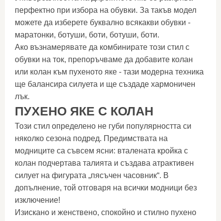
перфектно при избора на обувки. За такъв модел
можете да изберете буквално всякакви обувки -
маратонки, ботуши, боти, ботуши, боти.
Ако възнамерявате да комбинирате този стил с
обувки на ток, препоръчваме да добавите колан
или колан към пухеното яке - тази модерна техника
ще балансира силуета и ще създаде хармоничен
лък.
ПУХЕНО ЯКЕ С КОЛАН
Този стил определено не губи популярността си
няколко сезона подред. Предимствата на
модниците са съвсем ясни: вталената кройка с
колан подчертава талията и създава атрактивен
силует на фигурата „пясъчен часовник“. В
допълнение, той отговаря на всички модници без
изключение!
Изискано и женствено, спокойно и стилно пухено