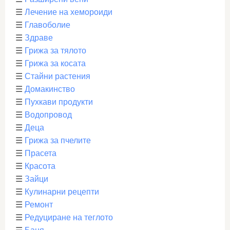
☰
Лечение на хемороиди
☰
Главоболие
☰
Здраве
☰
Грижа за тялото
☰
Грижа за косата
☰
Стайни растения
☰
Домакинство
☰
Пухкави продукти
☰
Водопровод
☰
Деца
☰
Грижа за пчелите
☰
Прасета
☰
Красота
☰
Зайци
☰
Кулинарни рецепти
☰
Ремонт
☰
Редуциране на теглото