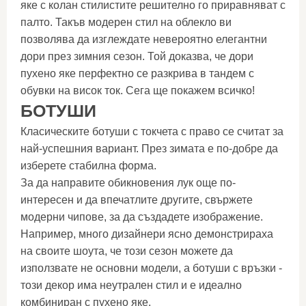
яке с колан стилистите решително го приравняват с
палто. Такъв модерен стил на облекло ви
позволява да изглеждате невероятно елегантни
дори през зимния сезон. Той доказва, че дори
пухено яке перфектно се разкрива в тандем с
обувки на висок ток. Сега ще покажем всичко!
БОТУШИ
Класическите ботуши с токчета с право се считат за
най-успешния вариант. През зимата е по-добре да
изберете стабилна форма.
За да направите обикновения лук още по-
интересен и да впечатлите другите, свържете
модерни чипове, за да създадете изображение.
Например, много дизайнери ясно демонстрираха
на своите шоута, че този сезон можете да
използвате не основни модели, а ботуши с връзки -
този декор има неутрален стил и е идеално
комбиниран с пухено яке.