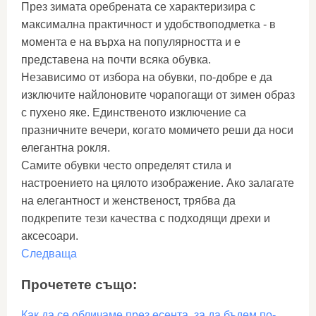
През зимата оребрената се характеризира с
максимална практичност и удобствоподметка - в
момента е на върха на популярността и е
представена на почти всяка обувка.
Независимо от избора на обувки, по-добре е да
изключите найлоновите чорапогащи от зимен образ
с пухено яке. Единственото изключение са
празничните вечери, когато момичето реши да носи
елегантна рокля.
Самите обувки често определят стила и
настроението на цялото изображение. Ако залагате
на елегантност и женственост, трябва да
подкрепите тези качества с подходящи дрехи и
аксесоари.
Следваща
Прочетете също:
Как да се обличаме през есента, за да бъдем по-