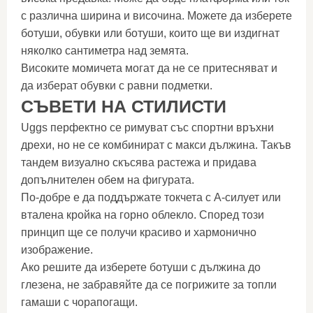
с различна ширина и височина. Можете да изберете
ботуши, обувки или ботуши, които ще ви издигнат
няколко сантиметра над земята.
Високите момичета могат да не се притесняват и
да изберат обувки с равни подметки.
СЪВЕТИ НА СТИЛИСТИ
Uggs перфектно се римуват със спортни връхни
дрехи, но не се комбинират с макси дължина. Такъв
тандем визуално скъсява растежа и придава
допълнителен обем на фигурата.
По-добре е да поддържате токчета с А-силует или
вталена кройка на горно облекло. Според този
принцип ще се получи красиво и хармонично
изображение.
Ако решите да изберете ботуши с дължина до
глезена, не забравяйте да се погрижите за топли
гамаши с чорапогащи.