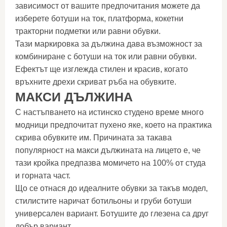
зависимост от вашите предпочитания можете да
изберете ботуши на ток, платформа, кокетни
тракторни подметки или равни обувки.
Тази маркировка за дължина дава възможност за
комбиниране с ботуши на ток или равни обувки.
Ефектът ще изглежда стилен и красив, когато
връхните дрехи скриват ръба на обувките.
МАКСИ ДЪЛЖИНА
С настъпването на истинско студено време много
модници предпочитат пухено яке, което на практика
скрива обувките им. Причината за такава
популярност на макси дължината на лицето е, че
тази кройка предпазва момичето на 100% от студа
и горната част.
Що се отнася до идеалните обувки за такъв модел,
стилистите наричат ​​ботильоны и груби ботуши
универсален вариант. Ботушите до глезена са друг
добър вариант.