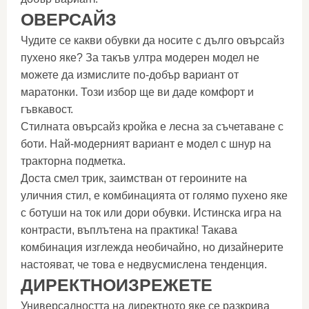
ОВЕРСАЙЗ
Чудите се какви обувки да носите с дълго овърсайз
пухено яке? За такъв ултра модерен модел не
можете да измислите по-добър вариант от
маратонки. Този избор ще ви даде комфорт и
гъвкавост.
Стилната овърсайз кройка е лесна за съчетаване с
боти. Най-модерният вариант е модел с шнур на
тракторна подметка.
Доста смел трик, заимстван от героините на
уличния стил, е комбинацията от голямо пухено яке
с ботуши на ток или дори обувки. Истинска игра на
контрасти, въплътена на практика! Такава
комбинация изглежда необичайно, но дизайнерите
настояват, че това е недвусмислена тенденция.
ДИРЕКТНОИЗРЕЖЕТЕ
Универсалността на директното яке се разкрива