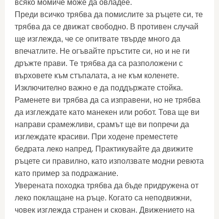
всяко момиче може да овладее.
Преди всичко трябва да помислите за ръцете си, те
трябва да се движат свободно. В противен случай
ще изглежда, че се опитвате твърде много да
впечатлите. Не огъвайте пръстите си, но и не ги
дръжте прави. Те трябва да са разположени с
върховете към стъпалата, а не към коленете.
Изключително важно е да поддържате стойка.
Раменете ви трябва да са изправени, но не трябва
да изглеждате като манекен или робот. Това ще ви
направи срамежливи, срамът ще ви попречи да
изглеждате красиви. При ходене преместете
бедрата леко напред. Практикувайте да движите
ръцете си правилно, като използвате модни ревюта
като пример за подражание.
Уверената походка трябва да бъде придружена от
леко поклащане на ръце. Когато са неподвижни,
човек изглежда странен и скован. Движението на