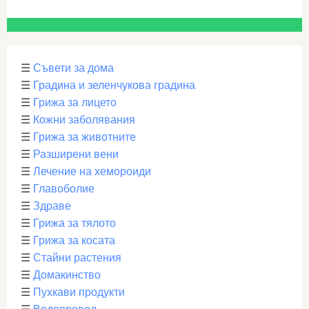
☰
Съвети за дома
☰
Градина и зеленчукова градина
☰
Грижа за лицето
☰
Кожни заболявания
☰
Грижа за животните
☰
Разширени вени
☰
Лечение на хемороиди
☰
Главоболие
☰
Здраве
☰
Грижа за тялото
☰
Грижа за косата
☰
Стайни растения
☰
Домакинство
☰
Пухкави продукти