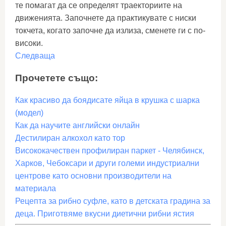
те помагат да се определят траекториите на
движенията. Започнете да практикувате с ниски
токчета, когато започне да излиза, сменете ги с по-
високи.
Следваща
Прочетете също:
Как красиво да боядисате яйца в крушка с шарка
(модел)
Как да научите английски онлайн
Дестилиран алкохол като тор
Висококачествен профилиран паркет - Челябинск,
Харков, Чебоксари и други големи индустриални
центрове като основни производители на
материала
Рецепта за рибно суфле, като в детската градина за
деца. Приготвяме вкусни диетични рибни ястия