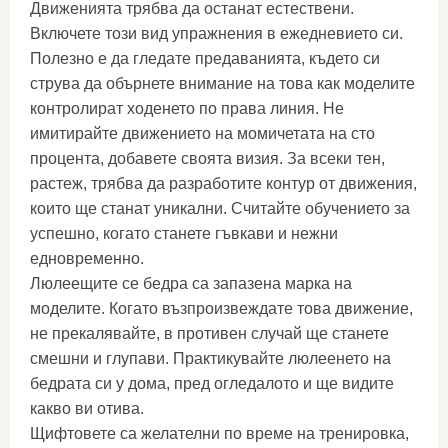
Движенията трябва да останат естествени.
Включете този вид упражнения в ежедневието си.
Полезно е да гледате предаванията, където си
струва да обърнете внимание на това как моделите
контролират ходенето по права линия. Не
имитирайте движението на момичетата на сто
процента, добавете своята визия. За всеки тен,
растеж, трябва да разработите контур от движения,
които ще станат уникални. Считайте обучението за
успешно, когато станете гъвкави и нежни
едновременно.
Люлеещите се бедра са запазена марка на
моделите. Когато възпроизвеждате това движение,
не прекалявайте, в противен случай ще станете
смешни и глупави. Практикувайте люлеенето на
бедрата си у дома, пред огледалото и ще видите
какво ви отива.
Щифтовете са желателни по време на тренировка,