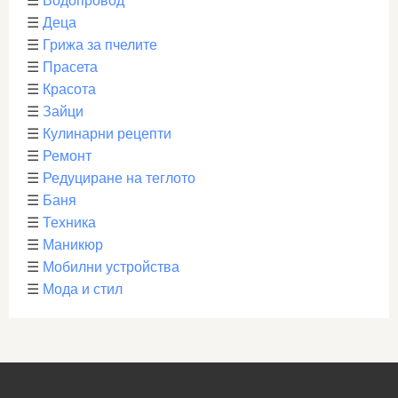
☰
Водопровод
☰
Деца
☰
Грижа за пчелите
☰
Прасета
☰
Красота
☰
Зайци
☰
Кулинарни рецепти
☰
Ремонт
☰
Редуциране на теглото
☰
Баня
☰
Техника
☰
Маникюр
☰
Мобилни устройства
☰
Мода и стил