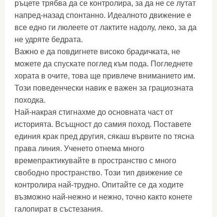
ръцете трябва да се контролира, за да не се лутат
напред-назад спонтанно. Идеалното движение е
все едно ги люлеете от лактите надолу, леко, за да
не удряте бедрата.
Важно е да повдигнете високо брадичката, не
можете да спускате поглед към пода. Погледнете
хората в очите, това ще привлече вниманието им.
Този поведенчески навик е важен за грациозната
походка.
Най-накрая стигнахме до основната част от
историята. Всъщност до самия поход. Поставете
единия крак пред другия, сякаш вървите по тясна
права линия. Ученето отнема много
времепрактикувайте в пространство с много
свободно пространство. Този тип движение се
контролира най-трудно. Опитайте се да ходите
възможно най-нежно и нежно, точно както конете
галопират в състезания.