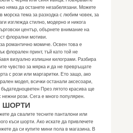
ено няма да останете незабелязани. Можете
в морска тема за разходка с любим човек, за
аги изглежда стилно, модерно и никога
 търговски център, обърнете внимание на
ест флорални мотиви.
 за романтично момиче. Освен това е
ък флорален принт, тъй като той не
бавя визуално излишни килограми. Разбира
ите чувство за мярка и да не превръщате
рта с рози или маргаритки. Ето защо, ако
рален модел, всички останали аксесоари,
да бъдатедноцветен През лятото красива ще
 нежни рози. Сега е много популярен.
 ШОРТИ
жете да свалите тесните панталони или
ного къси шорти. Ако искате да привлечете
жете да си купите мини пола в магазина. В