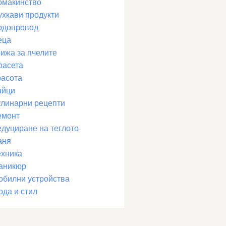
омакинство
ухкави продукти
одопровод
еца
рижа за пчелите
расета
расота
айци
улинарни рецепти
емонт
едуциране на теглото
аня
ехника
аникюр
обилни устройства
ода и стил