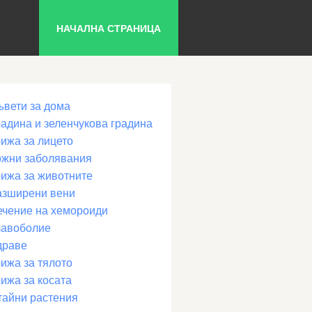
НАЧАЛНА СТРАНИЦА
ъвети за дома
радина и зеленчукова градина
рижа за лицето
ожни заболявания
рижа за животните
азширени вени
ечение на хемороиди
лавоболие
драве
ижа за тялото
ижа за косата
тайни растения