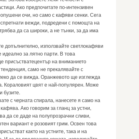
стици. Ако предпочитате по-интензивен
 опушени очи, но само с кафяви сенки. Сега
 спретнати вежди, подредени с помощта на
рябва да са широки, а не тънки, за да има
ете допълнително, използвайте светлокафяви
 идеално за лятно парти. В това
е присъстватецентър на вниманието
тенденция, само не прекалявайте с
леко да се вижда. Оранжевото ще изглежда
. Кораловият цвят е най-популярен. Може
и бузите.
ате с черната спирала, нанесете я само на
 кафява. Ако говорим за гланц за устни,
ва да се даде на полупрозрачни сливи,
отен вариант е розовият грим. Освен това
рисъстват както на устните, така и на