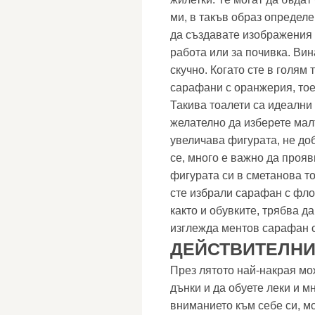
ми, в такъв образ определ
да създавате изображения 
работа или за почивка. Вин
скучно. Когато сте в голям
сарафани с оранжерия, то
Такива тоалети са идеални
желателно да изберете мал
увеличава фигурата, не до
се, много е важно да прояв
фигурата си в сметанова то
сте избрали сарафан с фло
както и обувките, трябва 
изглежда ментов сарафан с
ДЕЙСТВИТЕЛНИ
През лятото най-накрая мо
дънки и да обуете леки и м
вниманието към себе си, мо