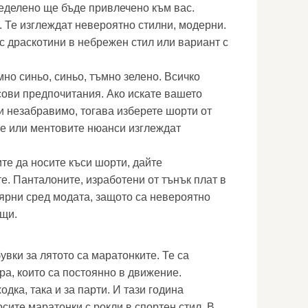
еделено ще бъде привлечено към вас.
 Те изглеждат невероятно стилни, модерни.
с драскотини в небрежен стил или вариант с
но синьо, синьо, тъмно зелено. Всичко
сови предпочитания. Ако искате вашето
и незабравимо, тогава изберете шорти от
е или ментовите нюанси изглеждат
те да носите къси шорти, дайте
е. Панталоните, изработени от тънък плат в
лярни сред модата, защото са невероятно
ещи.
вки за лятото са маратонките. Те са
ра, които са постоянно в движение.
дка, така и за парти. И тази година
сите маратонки с рокли в спортен стил. В