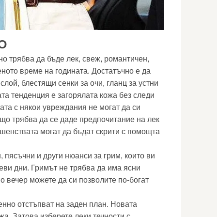
О
о трябва да бъде лек, свеж, романтичен,
еното време на годината. Достатъчно е да
слой, блестящи сенки за очи, гланц за устни
ата тенденция е загорялата кожа без следи
ата с някои увреждания не могат да си
ащо трябва да се даде предпочитание на лек
ршенствата могат да бъдат скрити с помощта
 пясъчни и други нюанси за грим, които ви
еви дни. Гримът не трябва да има ясни
мо вечер можете да си позволите по-богат
нно отстъпват на заден план. Новата
а. Затова изберете леки течности с