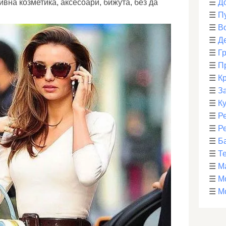
вна козметика, аксесоари, бижута, без да
☰
Д
☰
П
☰
В
☰
Д
☰
Г
☰
П
☰
К
☰
З
☰
К
☰
Р
☰
Р
☰
Б
☰
Т
☰
М
☰
М
☰
М