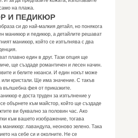
те. И за да предпазите кожата, използвайте
само на плажа.
Р И ПЕДИКЮР
браза си до най-малкия детайл, но понякога
ен маникюр и педикюр, а детайлите решават
тният маникюр, който се изпълнява с два
денция.
ат плавно един в друг. Тази опция ще
миче, ще създаде романтичен и лесен начин.
вите и белите нюанси. И един нокът може
 или кристали. Ще има значение. С такъв
а вълшебна фея от приказките.
маникюр е доста труден за изпълнение у
 се обърнете към майстор, който ще създаде
ктите ви буквално за половин час. Ако
отки към вашето изображение, тогава
а маникюр: лавандула, неоново зелено. Така
ето на себе си и околните. Не се