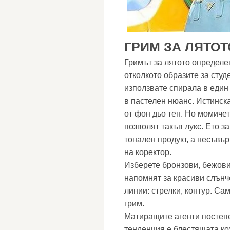
ГРИМ ЗА ЛЯТОТ
Гримът за лятото определен
отколкото образите за студ
използвате спирала в един 
в пастелен нюанс. Истинск
от фон дьо тен. Но момичет
позволят такъв лукс. Ето з
тонален продукт, а несъвъ
на коректор.
Изберете бронзови, бежови,
напомнят за красиви слънч
линии: стрелки, контур. Са
грим.
Матиращите агенти постепе
тенденция е блестящата кож