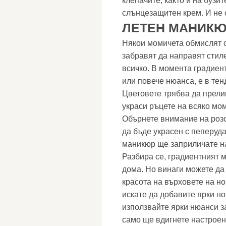
клепачите, както и на бузи
слънцезащитен крем. И не 
ЛЕТЕН МАНИКЮ
Някои момичета обмислят о
забравят да направят стил
всичко. В момента градиен
или повече нюанса, е в тен
Цветовете трябва да прелив
украси ръцете на всяко мо
Обърнете внимание на розо
да бъде украсен с пеперуда
маникюр ще заприличате н
Разбира се, градиентният 
дома. Но винаги можете да
красота на върховете на но
искате да добавите ярки н
използвайте ярки нюанси з
само ще вдигнете настроени