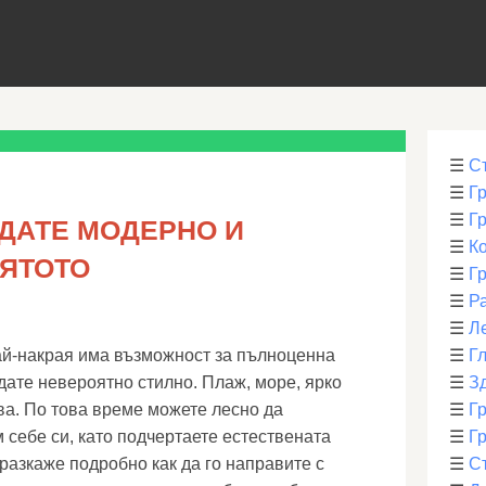
☰
С
☰
Г
☰
Г
ЖДАТЕ МОДЕРНО И
☰
К
ЛЯТОТО
☰
Г
☰
Р
☰
Л
най-накрая има възможност за пълноценна
☰
Г
дате невероятно стилно. Плаж, море, ярко
☰
З
ва. По това време можете лесно да
☰
Гр
 себе си, като подчертаете естествената
☰
Гр
 разкаже подробно как да го направите с
☰
С