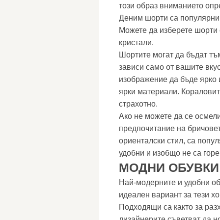
този образ вниманието опр
Деним шорти са популярни.
Можете да изберете шорти 
кристали.
Шортите могат да бъдат тъм
зависи само от вашите вку
изображение да бъде ярко 
ярки материали. Кораловит
страхотно.
Ако не можете да се осмели
предпочитание на бричовет
ориенталски стил, са попу
удобни и изобщо не са гор
МОДНИ ОБУВКИ
Най-модерните и удобни обу
идеален вариант за тези хо
Подходящи са както за разхо
дизайнерите съветват да но