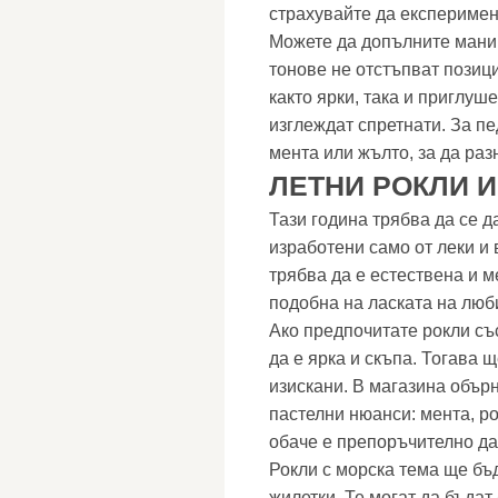
страхувайте да експеримен
Можете да допълните мани
тонове не отстъпват позици
както ярки, така и приглуш
изглеждат спретнати. За п
мента или жълто, за да ра
ЛЕТНИ РОКЛИ 
Тази година трябва да се 
изработени само от леки и
трябва да е естествена и м
подобна на ласката на люби
Ако предпочитате рокли съ
да е ярка и скъпа. Тогава 
изискани. В магазина обър
пастелни нюанси: мента, ро
обаче е препоръчително да
Рокли с морска тема ще б
жилетки. Те могат да бъдат