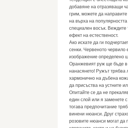
добавяне на отразяващи ча
грим, можете да направите
на върха на популярността
специален восък. Веждите т
ефект на естественост.
Ако искате да ги подчерта
сенки. Червеното червило е
изображение определено щ
Оранжевият руж ще бъде в 
нанасянето! Ружът трябва 
хармонично на дъбена кожа
да присъства на устните ил
Опитайте се да не прекаляв
един слой или я заменете с
тогава предпочитание тряб
винени нюанси. Друг страх
розовите нюанси могат да п