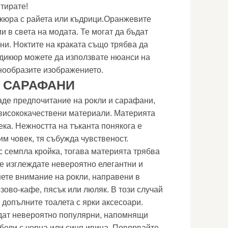
тирате!
кюра с райета или къдрици.Оранжевите
и в света на модата. Те могат да бъдат
ени. Ноктите на краката също трябва да
едикюр можете да използвате нюанси на
знообразите изображението.
И САРАФАНИ
даде предпочитание на рокли и сарафани,
 висококачествени материали. Материята
ека. Нежността на тъканта понякога е
м човек, тя събужда чувственост.
с семпла кройка, тогава материята трябва
ще изглеждате невероятно елегантни и
нете внимание на рокли, направени в
зово-кафе, пясък или люляк. В този случай
 допълните тоалета с ярки аксесоари.
ъдат невероятно популярни, напомнящи
 бели с черна или синя ивица. Повярвайте