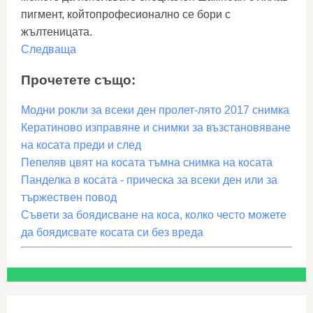
пигмент, койтопрофесионално се бори с
жълтеницата.
Следваща
Прочетете също:
Модни рокли за всеки ден пролет-лято 2017 снимка
Кератиново изправяне и снимки за възстановяване
на косата преди и след
Пепеляв цвят на косата тъмна снимка на косата
Панделка в косата - прическа за всеки ден или за
тържествен повод
Съвети за боядисване на коса, колко често можете
да боядисвате косата си без вреда