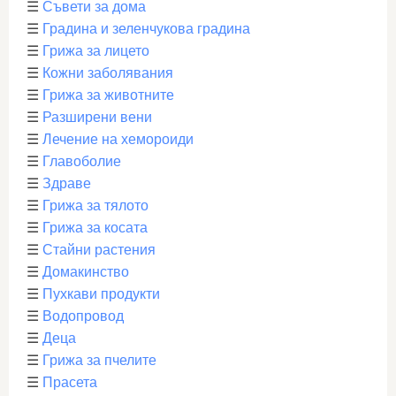
☰
Съвети за дома
☰
Градина и зеленчукова градина
☰
Грижа за лицето
☰
Кожни заболявания
☰
Грижа за животните
☰
Разширени вени
☰
Лечение на хемороиди
☰
Главоболие
☰
Здраве
☰
Грижа за тялото
☰
Грижа за косата
☰
Стайни растения
☰
Домакинство
☰
Пухкави продукти
☰
Водопровод
☰
Деца
☰
Грижа за пчелите
☰
Прасета