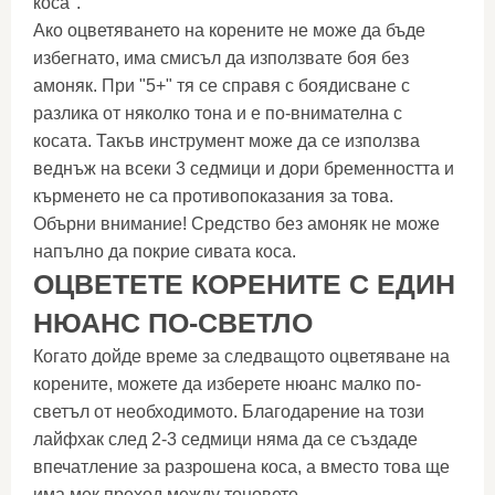
коса".
Ако оцветяването на корените не може да бъде
избегнато, има смисъл да използвате боя без
амоняк. При "5+" тя се справя с боядисване с
разлика от няколко тона и е по-внимателна с
косата. Такъв инструмент може да се използва
веднъж на всеки 3 седмици и дори бременността и
кърменето не са противопоказания за това.
Обърни внимание! Средство без амоняк не може
напълно да покрие сивата коса.
ОЦВЕТЕТЕ КОРЕНИТЕ С ЕДИН
НЮАНС ПО-СВЕТЛО
Когато дойде време за следващото оцветяване на
корените, можете да изберете нюанс малко по-
светъл от необходимото. Благодарение на този
лайфхак след 2-3 седмици няма да се създаде
впечатление за разрошена коса, а вместо това ще
има мек преход между тоновете.