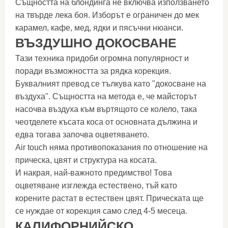
Същността на блондинга не включва използването
на твърде лека боя. Изборът е ограничен до мек
карамел, кафе, мед, ядки и пясъчни нюанси.
ВЪЗДУШНО ДОКОСВАНЕ
Тази техника придоби огромна популярност и
поради възможността за рядка корекция.
Буквалният превод се тълкува като "докосване на
въздуха". Същността на метода е, че майсторът
насочва въздуха към въртящото се колело, така
чеотделете късата коса от основната дължина и
едва тогава започва оцветяването.
Air touch няма противопоказания по отношение на
прическа, цвят и структура на косата.
И накрая, най-важното предимство! Това
оцветяване изглежда естествено, тъй като
корените растат в естествен цвят. Прическата ще
се нуждае от корекция само след 4-5 месеца.
КАЛИФОРНИЙСКО