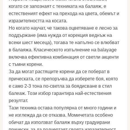
когато се запознаят с техниката на балаяж, е
естественият ефект на прехода на цвета, обемът и
изразителността на косата.
Но когато научат, че такова оцветяване е лесно за
поддържане (има нужда от корекция веднъж на
всеки шест месеца), тогава те напълно се влюбват
в балаяжа. Класическото изпълнение на balayage
включва ефективна комбинация от светли акценти
с тъмни корени.
За да могат растящите корени да се поберат в
прическата, се препоръчва да изберете боя, която
е само 2-3 тона по-светла за боядисване в стил
балеаж. Този избор гарантира най-естествения
резултат.
Тази техника остава популярна от много години и
не изглежда да се отказва. Момичетата особено
обичат да използват балаяж върху градуирани
прически, за да подчертаят своята изразителност.