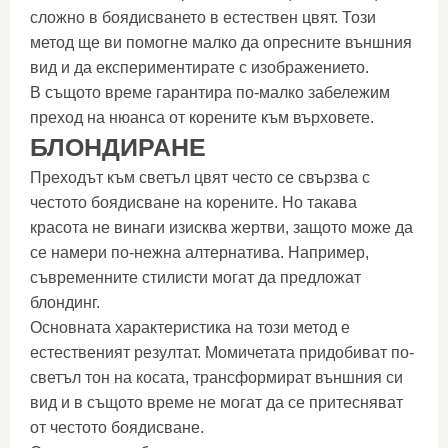
сложно в боядисването в естествен цвят. Този
метод ще ви помогне малко да опресните външния
вид и да експериментирате с изображението.
В същото време гарантира по-малко забележим
преход на нюанса от корените към върховете.
БЛОНДИРАНЕ
Преходът към светъл цвят често се свързва с
честото боядисване на корените. Но такава
красота не винаги изисква жертви, защото може да
се намери по-нежна алтернатива. Например,
съвременните стилисти могат да предложат
блондинг.
Основната характеристика на този метод е
естественият резултат. Момичетата придобиват по-
светъл тон на косата, трансформират външния си
вид и в същото време не могат да се притесняват
от честото боядисване.