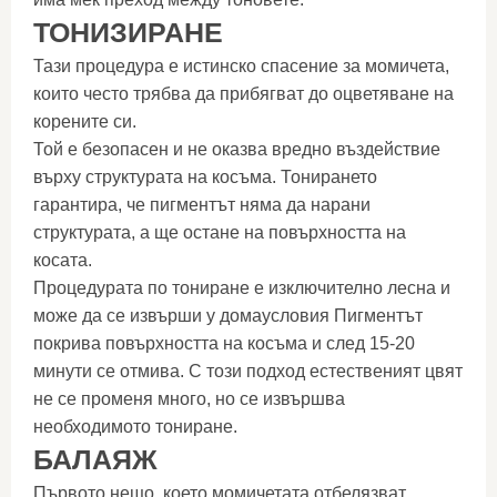
ТОНИЗИРАНЕ
Тази процедура е истинско спасение за момичета,
които често трябва да прибягват до оцветяване на
корените си.
Той е безопасен и не оказва вредно въздействие
върху структурата на косъма. Тонирането
гарантира, че пигментът няма да нарани
структурата, а ще остане на повърхността на
косата.
Процедурата по тониране е изключително лесна и
може да се извърши у домаусловия Пигментът
покрива повърхността на косъма и след 15-20
минути се отмива. С този подход естественият цвят
не се променя много, но се извършва
необходимото тониране.
БАЛАЯЖ
Първото нещо, което момичетата отбелязват,