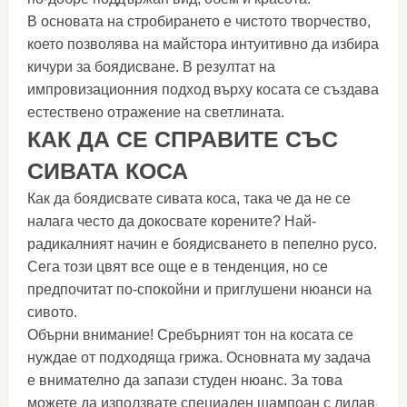
В основата на стробирането е чистото творчество,
което позволява на майстора интуитивно да избира
кичури за боядисване. В резултат на
импровизационния подход върху косата се създава
естествено отражение на светлината.
КАК ДА СЕ СПРАВИТЕ СЪС
СИВАТА КОСА
Как да боядисвате сивата коса, така че да не се
налага често да докосвате корените? Най-
радикалният начин е боядисването в пепелно русо.
Сега този цвят все още е в тенденция, но се
предпочитат по-спокойни и приглушени нюанси на
сивото.
Обърни внимание! Сребърният тон на косата се
нуждае от подходяща грижа. Основната му задача
е внимателно да запази студен нюанс. За това
можете да използвате специален шампоан с лилав