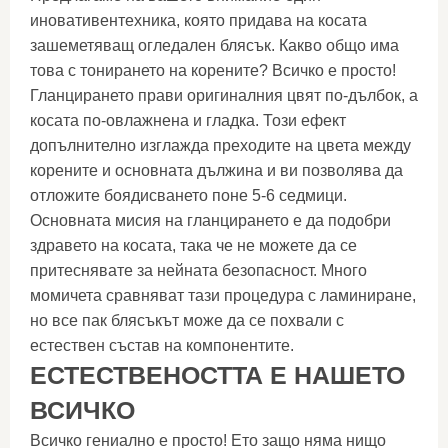
иновативентехника, която придава на косата
зашеметяващ огледален блясък. Какво общо има
това с тонирането на корените? Всичко е просто!
Гланцирането прави оригиналния цвят по-дълбок, а
косата по-овлажнена и гладка. Този ефект
допълнително изглажда преходите на цвета между
корените и основната дължина и ви позволява да
отложите боядисването поне 5-6 седмици.
Основната мисия на гланцирането е да подобри
здравето на косата, така че не можете да се
притеснявате за нейната безопасност. Много
момичета сравняват тази процедура с ламиниране,
но все пак блясъкът може да се похвали с
естествен състав на компонентите.
ЕСТЕСТВЕНОСТТА Е НАШЕТО
ВСИЧКО
Всичко гениално е просто! Ето защо няма нищо