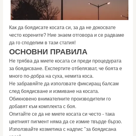
Как да боядисате косата си, за да не докосвате
често корените? Ние знаем отговора и се радваме
да го споделим в тази статия!
ОСНОВНИ ПРАВИЛА
Не трябва да миете косата си преди процедурата
за боядисване. Експертите отбелязват, че боята е
много по-добра на суха, немита коса.
Не забравяйте да използвате фиксиращ балсам
след боядисване и измиване на косата.
Обикновено внимателните производители го
добавят към комплекта с боя.
Опитайте се да не миете косата си често - така
цветният пигмент няма да се измие твърде бързо.
Използвайте козметика с надпис "за боядисана