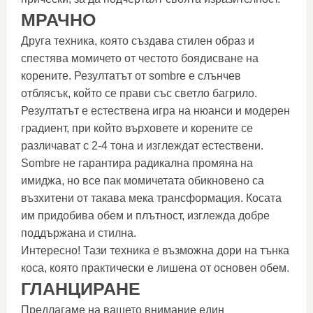
МРАЧНО
Друга техника, която създава стилен образ и
спестява момичето от честото боядисване на
корените. Резултатът от sombre е слънчев
отблясък, който се прави със светло багрило.
Резултатът е естествена игра на нюанси и модерен
градиент, при който върховете и корените се
различават с 2-4 тона и изглеждат естествени.
Sombre не гарантира радикална промяна на
имиджа, но все пак момичетата обикновено са
възхитени от такава мека трансформация. Косата
им придобива обем и плътност, изглежда добре
поддържана и стилна.
Интересно! Тази техника е възможна дори на тънка
коса, която практически е лишена от основен обем.
ГЛАНЦИРАНЕ
Предлагаме на вашето внимание един