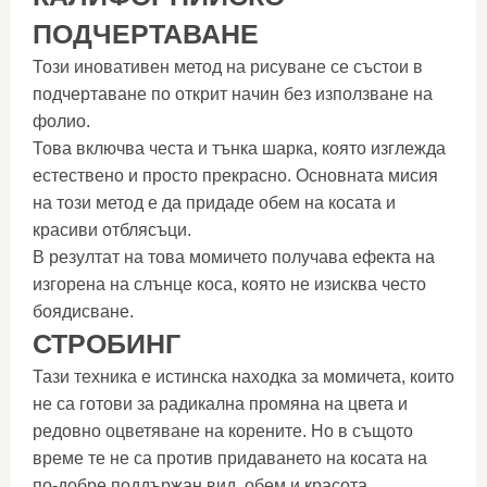
ПОДЧЕРТАВАНЕ
Този иновативен метод на рисуване се състои в
подчертаване по открит начин без използване на
фолио.
Това включва честа и тънка шарка, която изглежда
естествено и просто прекрасно. Основната мисия
на този метод е да придаде обем на косата и
красиви отблясъци.
В резултат на това момичето получава ефекта на
изгорена на слънце коса, която не изисква често
боядисване.
СТРОБИНГ
Тази техника е истинска находка за момичета, които
не са готови за радикална промяна на цвета и
редовно оцветяване на корените. Но в същото
време те не са против придаването на косата на
по-добре поддържан вид, обем и красота.