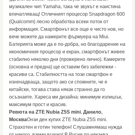
музикален чип Yamaha, така че звукът е наистина
впечатляващ! Отличният процесор Snapdragon 600
(Qualcomm) лесно обработва всеки поток от
информация. Смартфонът все още е чисто нов, но
вече можете да намерите фърмуера на Miui.
Батерията може да е по-добра, но благодарение на
икономичния процесор и екран, смартфонът живее
стабилно няколко дни (проверено лично). Камерите
(основна и предна) ще оставим без забележки -
красиви са. Стабилността на този смартфон е
изненадваща, защото ако си спомните, че е
китайски, тогава става някак странно да го
осъзнаете. Хареса ми дизайна: минимум излишък,
максимум прост и красив.
Ревюта на ZTE Nubia Z5S mini. Данило,
Москва
Онзи ден купих ZTE Nubia Z5S mini.
Страхотен и готин телефон! Слушамнямаш нужда
от никого, вземи всичко! В Русия по някаква