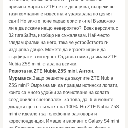
причина марката ZTE не се доверява, въпреки че
тази компания е известна и уважавана по целия
свят! Но вижте поне характеристиките! Възможно
ли е да искаме нещо невероятно?! Взех версията с
32 гигабайта, изобщо не съжалявам. Най-често
гледам филми на него, така че устройството ги
издърпва добре. Можете да играете игри и да
сърфирате в интернет. Отдавна няма да имам ZTE
Nubia Z5S mini, става на всички.
Ревюта на ZTE Nubia Z5S mini. Антон,
Мурманск.
Защо решихте да закупите ZTE Nubia
Z5S mini? Омръзна ми да пращам истински лопати,
които са много удобни за почистване на колата
след обилен снеговалеж. За това, да, 6-инчовите
джаджи ще се съгласят на 100%. Но ZTE Nubia Z5S
mini е идеален за телефонни разговори и
кореспонденция. Имаше и вариант с Galaxy S4 mini