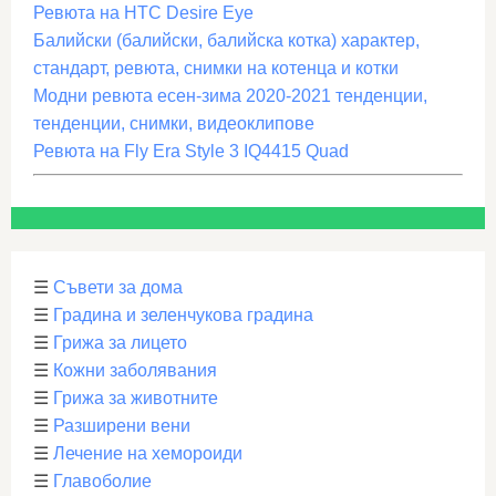
Ревюта на HTC Desire Eye
Балийски (балийски, балийска котка) характер,
стандарт, ревюта, снимки на котенца и котки
Модни ревюта есен-зима 2020-2021 тенденции,
тенденции, снимки, видеоклипове
Ревюта на Fly Era Style 3 IQ4415 Quad
☰
Съвети за дома
☰
Градина и зеленчукова градина
☰
Грижа за лицето
☰
Кожни заболявания
☰
Грижа за животните
☰
Разширени вени
☰
Лечение на хемороиди
☰
Главоболие