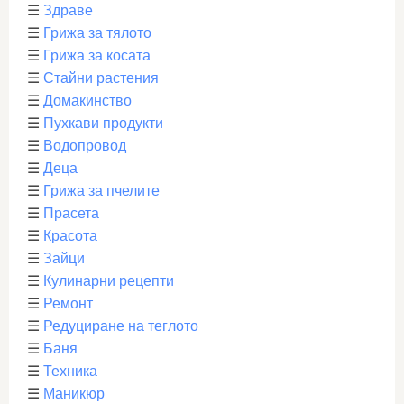
☰
Здраве
☰
Грижа за тялото
☰
Грижа за косата
☰
Стайни растения
☰
Домакинство
☰
Пухкави продукти
☰
Водопровод
☰
Деца
☰
Грижа за пчелите
☰
Прасета
☰
Красота
☰
Зайци
☰
Кулинарни рецепти
☰
Ремонт
☰
Редуциране на теглото
☰
Баня
☰
Техника
☰
Маникюр