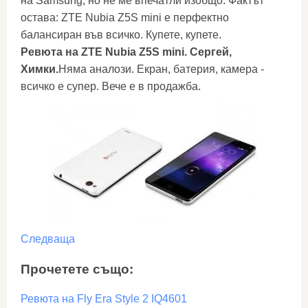
на Samsung, но не ме впечатли изобщо. Фактът
остава: ZTE Nubia Z5S mini е перфектно
балансиран във всичко. Купете, купете.
Ревюта на ZTE Nubia Z5S mini. Сергей,
Химки.
Няма аналози. Екран, батерия, камера -
всичко е супер. Вече е в продажба.
Следваща
Прочетете също:
Ревюта на Fly Era Style 2 IQ4601