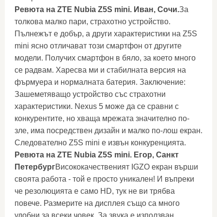
Ревюта на ZTE Nubia Z5S mini. Иван, Сочи.
За
толкова малко пари, страхотно устройство.
Пълнежът е добър, а други характеристики на Z5S
mini ясно отличават този смартфон от другите
модели. Получих смартфон в бяло, за което много
се радвам. Харесва ми и стабилната версия на
фърмуера и нормалната батерия. Заключение:
Зашеметяващо устройство със страхотни
характеристики. Nexus 5 може да се сравни с
конкурентите, но хваща мрежата значително по-
зле, има посредствен дизайн и малко по-лош екран.
Следователно Z5S mini е извън конкуренцията.
Ревюта на ZTE Nubia Z5S mini. Егор, Санкт
Петербург
Висококачественият IGZO екран върши
своята работа - той е просто уникален! И въпреки
че резолюцията е само HD, тук не ви трябва
повече. Размерите на дисплея също са много
удобни за всеки човек. За звука е използван