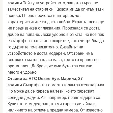
години.
Той купи устройството, защото търсеше
заместител на стария си. Казаха ми да опитам тази
новост. Първо прочетох в интернет, че
характеристиките са доста добри. Екранът все още
не предизвиква оплаквания. Произнася се доста
добре на пипане. Лежи удобно в ръката, но все пак
е смартфон с хлъзгаво покритие, така че трябва да
го държите по-внимателно. Дизайнът на
устройството е доста модерен. Отстрани има
вложки от матова пластмаса, които го правят по-
оригинален. Добре е, че има бутон за снимки.
Много е удобно.
Отзиви за HTC Desire Eye. Марина, 27
години.
Смартфонът е малко голям за женска ръка.
Но може да се хареса на тези, които харесват
солидни джаджи. Аз, например, правяиздирва се
Купих този модел, защото ми хареса дизайна и
наличието на отлична предна камера. От известно