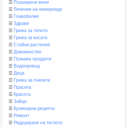
☰
Разширени вени
☰
Лечение на хемороиди
☰
Главоболие
☰
Здраве
☰
Грижа за тялото
☰
Грижа за косата
☰
Стайни растения
☰
Домакинство
☰
Пухкави продукти
☰
Водопровод
☰
Деца
☰
Грижа за пчелите
☰
Прасета
☰
Красота
☰
Зайци
☰
Кулинарни рецепти
☰
Ремонт
☰
Редуциране на теглото