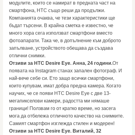
модулите, които се намират в предната част на
смартфона, HTC също реши да продължи.
Компанията очаква, че тези характеристики ще
бъдат търсени. В крайна сметка е известно, че
много хора сега използват смартфони вместо
фотоапарати. Така че, в допълнение към доброто
запълване, устройството обещава да създава
отлични снимки.
Отзиви за HTC Desire Eye. Анна, 24 години.
От
появата на Instagram станах запален фотограф. И
най-вече себе си. Ето защо всички смартфони,
които купувам, имат добра предна камера. Когато
научих, че се появи HTC Desire Eye с две 13-
мегапикселови камери, радостта ми нямаше
граници! Ползвам го от кратко време, но засега
мога да отбележа отличното качество на снимките.
Самият смартфон изглежда стилен и модерен!
Отзиви за HTC Desire Eye. Виталий, 32