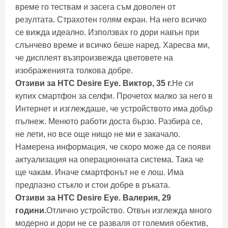
време го тествам и засега съм доволен от
резултата. Страхотен голям екран. На него всичко
се вижда идеално. Използвах го дори навън при
слънчево време и всичко беше наред. Харесва ми,
че дисплеят възпроизвежда цветовете на
изображенията толкова добре.
Отзиви за HTC Desire Eye. Виктор, 35 г.
Не си
купих смартфон за селфи. Прочетох малко за него в
Интернет и изглеждаше, че устройството има добър
пълнеж. Менюто работи доста бързо. Разбира се,
не лети, но все още нищо не ми е закачало.
Намерена информация, че скоро може да се появи
актуализация на операционната система. Така че
ще чакам. Иначе смартфонът не е лош. Има
предпазно стъкло и стои добре в ръката.
Отзиви за HTC Desire Eye. Валерия, 29
години.
Отлично устройство. Отвън изглежда много
модерно и дори не се разваля от големия обектив,