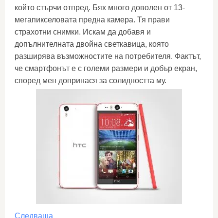
който стърчи отпред. Бях много доволен от 13-
мегапикселовата предна камера. Тя прави
страхотни снимки. Искам да добавя и
допълнителната двойна светкавица, която
разширява възможностите на потребителя. Фактът,
че смартфонът е с големи размери и добър екран,
според мен допринася за солидността му.
Следваща