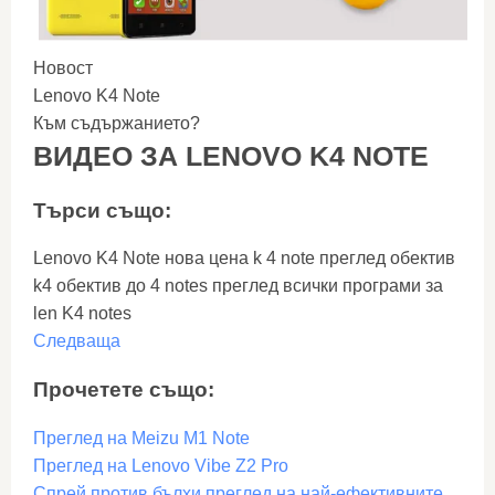
Новост
Lenovo K4 Note
Към съдържанието?
ВИДЕО ЗА LENOVO K4 NOTE
Търси също:
Lenovo K4 Note нова цена k 4 note преглед обектив
k4 обектив до 4 notes преглед всички програми за
len K4 notes
Следваща
Прочетете също:
Преглед на Meizu M1 Note
Преглед на Lenovo Vibe Z2 Pro
Спрей против бълхи преглед на най-ефективните