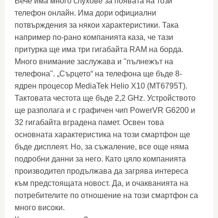
Вече има много слухове за появата на този
телефон онлайн. Има дори официални
потвърждения за някои характеристики. Така
например по-рано компанията каза, че тази
притурка ще има три гигабайта RAM на борда.
Много внимание заслужава и "пълнежът на
телефона". „Сърцето“ на телефона ще бъде 8-
ядрен процесор MediaTek Helio X10 (MT6795T).
Тактовата честота ще бъде 2,2 GHz. Устройството
ще разполага и с графичен чип PowerVR G6200 и
32 гигабайта вградена памет. Освен това
основната характеристика на този смартфон ще
бъде дисплеят. Но, за съжаление, все още няма
подробни данни за него. Като цяло компанията
производител продължава да загрява интереса
към предстоящата новост. Да, и очакванията на
потребителите по отношение на този смартфон са
много високи.