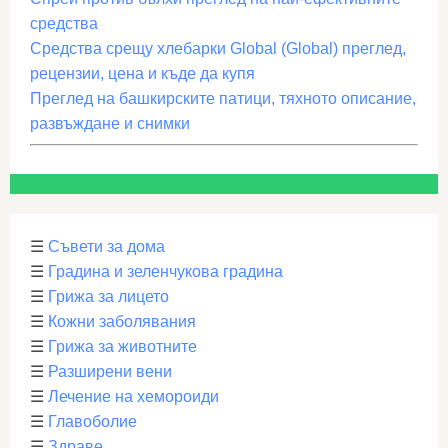
средства
Средства срещу хлебарки Global (Global) преглед,
рецензии, цена и къде да купя
Преглед на башкирските патици, тяхното описание,
развъждане и снимки
☰
Съвети за дома
☰
Градина и зеленчукова градина
☰
Грижа за лицето
☰
Кожни заболявания
☰
Грижа за животните
☰
Разширени вени
☰
Лечение на хемороиди
☰
Главоболие
☰
Здраве