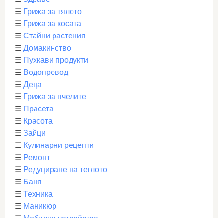
☰
Грижа за тялото
☰
Грижа за косата
☰
Стайни растения
☰
Домакинство
☰
Пухкави продукти
☰
Водопровод
☰
Деца
☰
Грижа за пчелите
☰
Прасета
☰
Красота
☰
Зайци
☰
Кулинарни рецепти
☰
Ремонт
☰
Редуциране на теглото
☰
Баня
☰
Техника
☰
Маникюр