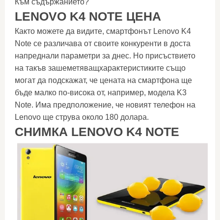
Към съдържанието?
LENOVO K4 NOTE ЦЕНА
Както можете да видите, смартфонът Lenovo K4
Note се различава от своите конкуренти в доста
напреднали параметри за днес. Но присъствието
на такъв зашеметяващхарактеристиките също
могат да подскажат, че цената на смартфона ще
бъде малко по-висока от, например, модела K3
Note. Има предположение, че новият телефон на
Lenovo ще струва около 180 долара.
СНИМКА LENOVO K4 NOTE