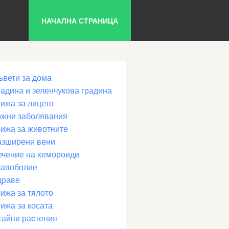
НАЧАЛНА СТРАНИЦА
ъвети за дома
радина и зеленчукова градина
рижа за лицето
ожни заболявания
рижа за животните
азширени вени
ечение на хемороиди
лавоболие
драве
ижа за тялото
ижа за косата
тайни растения