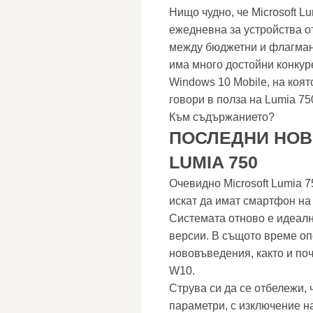
Нищо чудно, че Microsoft L
ежедневна за устройства от
между бюджетни и флагманс
има много достойни конкур
Windows 10 Mobile, на коят
говори в полза на Lumia 75
Към съдържанието?
ПОСЛЕДНИ НОВ
LUMIA 750
Очевидно Microsoft Lumia 7
искат да имат смартфон н
Системата отново е идеал
версии. В същото време о
нововъведения, както и по
W10.
Струва си да се отбележи, 
параметри, с изключение н