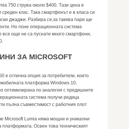
umia 750 струва около $400. Тази цена е
 среден клас. Така смартфонът е в класа си
ки джаджи. Разбира се,за такива пари ще
енти. Но поне операционната система
о все още не са пуснати много смартфони,
0.
ИНИ ЗА MICROSOFT
50 е отлична опция за потребители, които
а мобилната платформа Windows 10.
но оптимизирана по аналогия с предишните
перационната система получи редица
чти пълна съвместимост с работния плот
че Microsoft Lumia няма мощни и уникални
а платформата. Освен това техническият