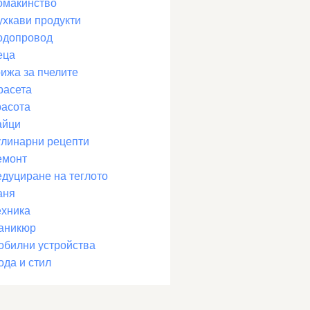
омакинство
ухкави продукти
одопровод
еца
рижа за пчелите
расета
расота
айци
улинарни рецепти
емонт
едуциране на теглото
аня
ехника
аникюр
обилни устройства
ода и стил