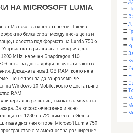
☰
Д
И НА MICROSOFT LUMIA
☰
П
☰
В
☰
Д
 от Microsoft са много търсени. Такива
☰
Г
перфектно балансират между ниска цена и
☰
П
 защо, новостта под формата на Lumia 750 е
☰
К
. Устройството разполага с четириядрен
☰
З
а 1200 MHz, наречен Snapdragon 410.
☰
К
06 показва доста добри резултати както в
☰
Р
жения. Джаджата има 1 GB RAM, което не е
☰
Р
еме. Но не трябва да забравяме, че
☰
Б
ран на Windows 10 Mobile, което е достатъчно
☰
Т
ество RAM.
☰
М
е универсално решение, тъй като в момента
☰
М
пазара. За висококачествено и ясно
☰
М
люция от 1280 на 720 пиксела, а Gorilla
ащитава дисплея отгоре. Microsoft Lumia 750
 пространство с възможност за разширение.