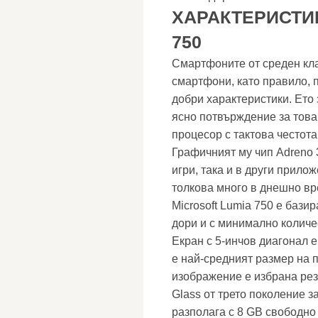
ХАРАКТЕРИСТИК
750
Смартфоните от среден клас
смартфони, като правило, 
добри характеристики. Ето
ясно потвърждение за това
процесор с тактова честот
Графичният му чип Adreno 3
игри, така и в други прило
толкова много в днешно вр
Microsoft Lumia 750 е бази
дори и с минимално колич
Екран с 5-инчов диагонал 
е най-средният размер на 
изображение е избрана резо
Glass от трето поколение з
разполага с 8 GB свободно