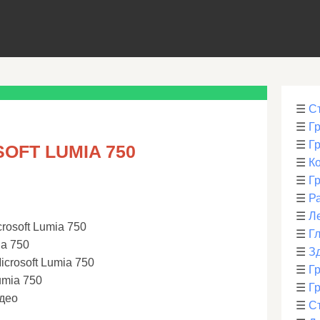
☰
С
☰
Г
☰
Г
OFT LUMIA 750
☰
К
☰
Г
☰
Р
☰
Л
rosoft Lumia 750
☰
Г
ia 750
☰
З
icrosoft Lumia 750
☰
Гр
umia 750
☰
Гр
идео
☰
С